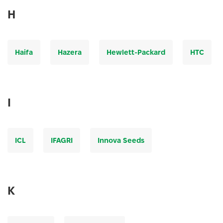
H
Haifa
Hazera
Hewlett-Packard
HTC
I
ICL
IFAGRI
Innova Seeds
K