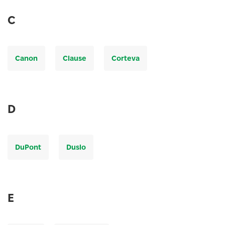
C
Canon
Clause
Corteva
D
DuPont
Duslo
E