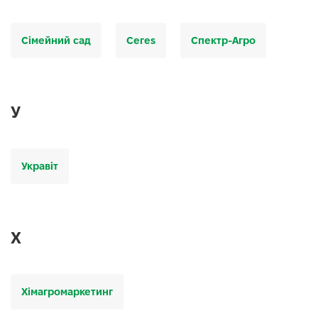
Сімейний сад
Сегеѕ
Спектр-Агро
У
Укравіт
Х
Хімагромаркетинг