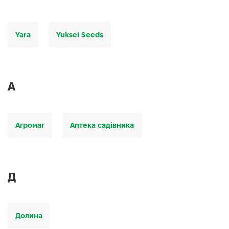
Yara
Yuksel Seeds
А
Агромаг
Аптека садівника
Д
Долина