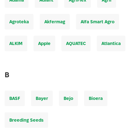
Adama
Adiant
AgriFlex
Agril
Agroteka
Akfermag
Alfa Smart Agro
ALKIM
Apple
AQUATEC
Atlantica
B
BASF
Bayer
Bejo
Bioera
Breeding Seeds