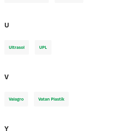
U
Ultrasol
UPL
V
Valagro
Vatan Plastik
Y