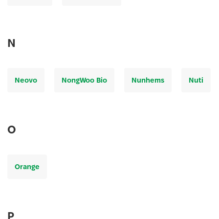
N
Neovo
NongWoo Bio
Nunhems
Nuti
O
Orange
P