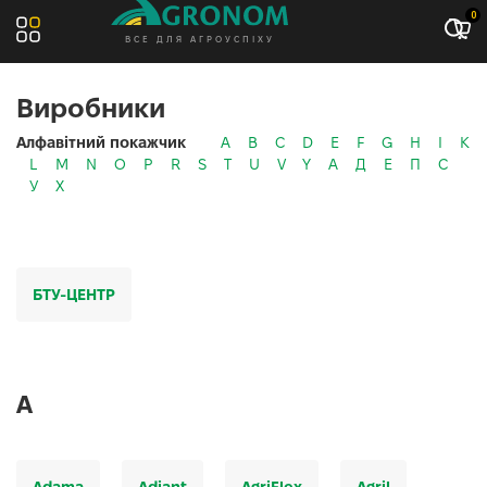
0
ВСЕ ДЛЯ АГРОУСПІХУ
Виробники
Алфавітний покажчик
A
B
C
D
E
F
G
H
I
K
L
M
N
O
P
R
S
T
U
V
Y
А
Д
Е
П
С
У
Х
БТУ-ЦЕНТР
A