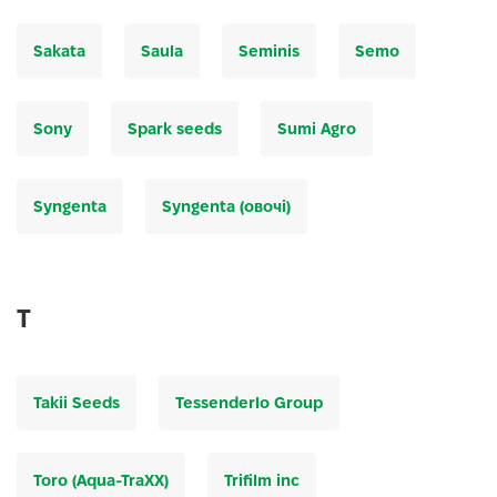
Sakata
Saula
Seminis
Semo
Sony
Spark seeds
Sumi Agro
Syngenta
Syngenta (овочі)
T
Takii Seeds
Tessenderlo Group
Toro (Aqua-TraXX)
Trifilm inc