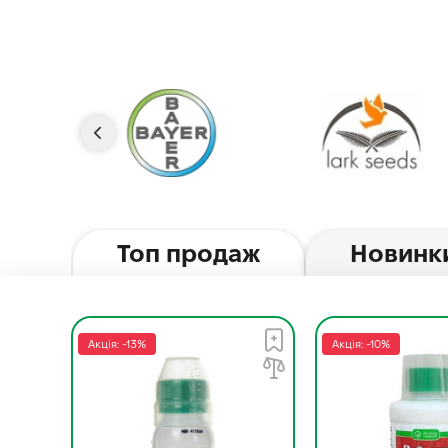
Топ продаж
Новинк
Акція: -13%
Акція: -10%