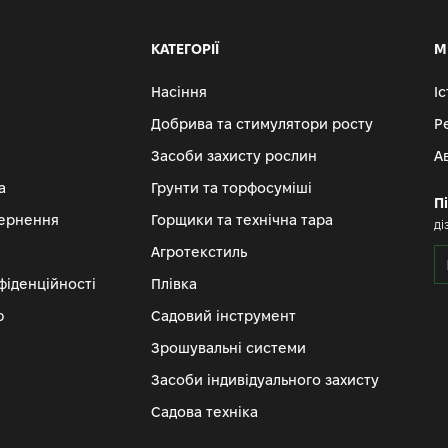
КАТЕГОРІЇ
М
Насіння
І
Добрива та стимулятори росту
Р
Засоби захисту рослин
А
а
Грунти та торфосуміші
П
вернення
Горщики та технічна тара
ді
Агротекстиль
фіденційності
Плівка
ю
Садовий інструмент
Зрошувальні системи
Засоби індивідуального захисту
Садова техніка