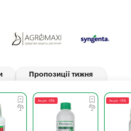
и
Пропозиції тижня
Акція: -13%
Акція: -13%