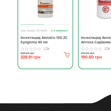
AA-10203
Є в наявності
Інсектицид Ампліго 150 ZC
Інсектицид Ант
Syngenta 40 мл
Аптека Садівник
0
0
263.00 грн
212.00 грн
228.81 грн
190.80 грн