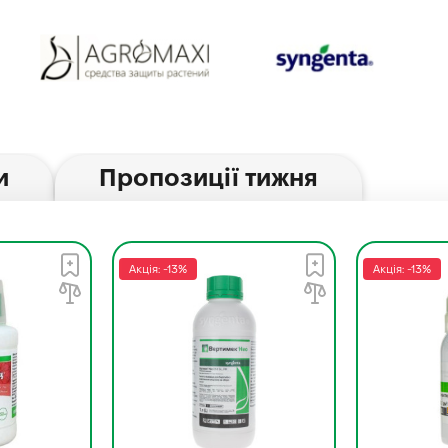
и
Пропозиції тижня
Акція: -13%
Акція: -13%