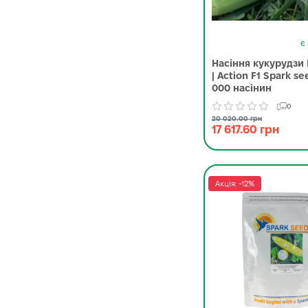
Є 
Насіння кукурудзи 
| Action F1 Spark se
000 насінин
0
20 020.00 грн
17 617.60 грн
Акція: -12%