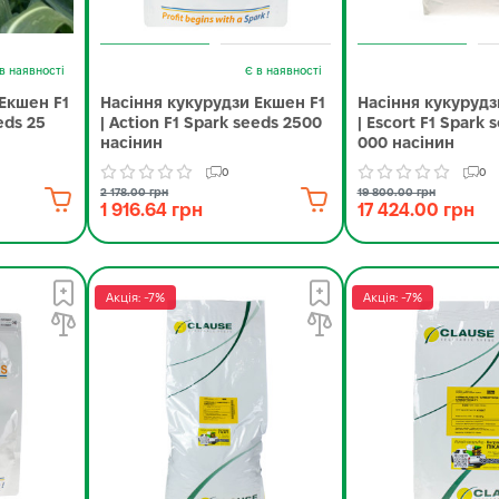
в наявності
Є в наявності
Екшен F1
Насіння кукурудзи Екшен F1
Насіння кукурудз
eds 25
| Action F1 Spark seeds 2500
| Escort F1 Spark 
насінин
000 насінин
0
0
2 178.00 грн
19 800.00 грн
1 916.64 грн
17 424.00 грн
Акція: -7%
Акція: -7%