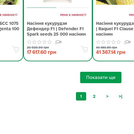
в наявності
Нема в наявності
Нем
БСС 1075
Насіння кукурудзи
Насіння кукурудз
ngenta 100
Дефендер F1 | Defender F1
| Raquel F1 Claus
Spark seeds 25 000 насінин
насінин
0
0
20 020.00 грн
44 480.80 грн
17 617.60 грн
41 367.14 грн
Показати ще
1
2
>
>|