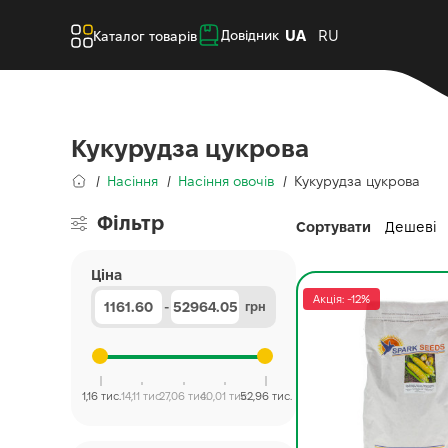
UA
RU
Довідник
Каталог товарів
Кукурудза цукрова
Насіння
Насіння овочів
Кукурудза цукрова
Фільтр
Сортувати
Дешеві
Ціна
Акція: -12%
-
грн
1,16 тис.
14,11 тис.
27,06 тис.
40,01 тис.
52,96 тис.