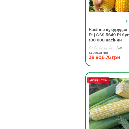
Є 
Насіння кукурудзи
F1 | GSS 5649 F1 Sy
100 000 насінин
0
44 720.41 грн
38 906.76 грн
Акція: -12%