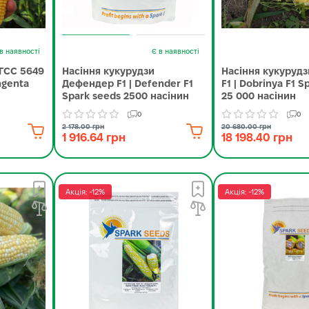
в наявності
Є в наявності
 ГСС 5649
Насіння кукурудзи
Насіння кукуруд
ngenta
Дефендер F1 | Defender F1
F1 | Dobrinya F1 S
Spark seeds 2500 насінин
25 000 насінин
0
0
2 178.00 грн
20 680.00 грн
1 916.64 грн
18 198.40 грн
Акція: -12%
Акція: -12%