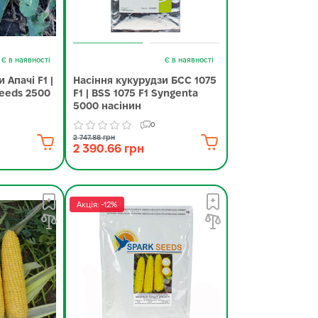
Є в наявності
Є в наявності
 Апачі F1 |
Насіння кукурудзи БСС 1075
seeds 2500
F1 | BSS 1075 F1 Syngenta
5000 насінин
0
2 747.88 грн
2 390.66 грн
Акція: -12%