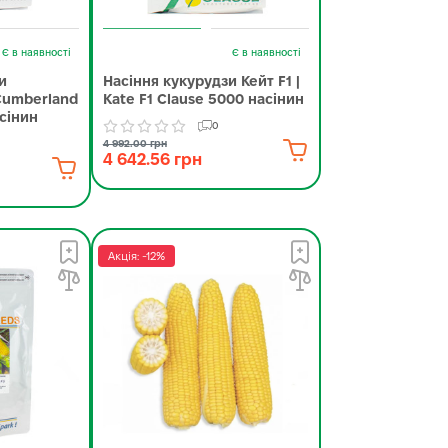
Є в наявності
Є в наявності
и
Насіння кукурудзи Кейт F1 |
Cumberland
Kate F1 Clause 5000 насінин
сінин
0
4 992.00 грн
4 642.56 грн
Акція: -12%