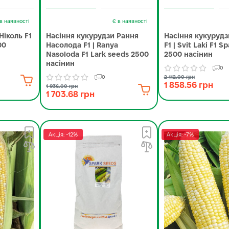
в наявності
Є в наявності
Ніколь F1
Насіння кукурудзи Рання
Насіння кукурудзи
00
Насолода F1 | Ranya
F1 | Svit Laki F1 S
Nasoloda F1 Lark seeds 2500
2500 насінин
насінин
0
0
2 112.00 грн
1 858.56 грн
1 936.00 грн
1 703.68 грн
Акція: -12%
Акція: -7%