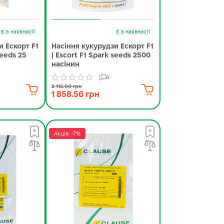
Є в наявності
Є в наявності
и Ескорт F1
Насіння кукурудзи Ескорт F1
seeds 25
| Escort F1 Spark seeds 2500
насінин
0
2 112.00 грн
1 858.56 грн
Акція: -7%