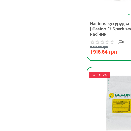
Є 
Насіння кукурудзи 
| Casino F1 Spark s
насінин
0
2 178.00 грн
1 916.64 грн
Акція: -7%