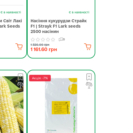
Є в наявності
Є в наявності
 Світ Лакі
Насіння кукурудзи Страйк
park Seeds
F1 | Strayk F1 Lark seeds
2500 насінин
0
1 320.00 грн
1 161.60 грн
Акція: -7%