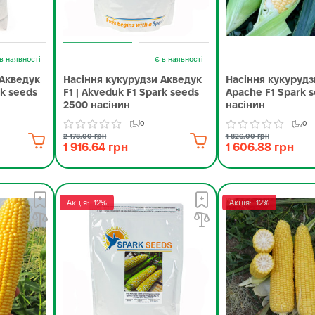
в наявності
Є в наявності
 Акведук
Насіння кукурудзи Акведук
Насіння кукурудзи
rk seeds
F1 | Akveduk F1 Spark seeds
Apache F1 Spark 
2500 насінин
насінин
0
0
2 178.00 грн
1 826.00 грн
1 916.64 грн
1 606.88 грн
Акція: -12%
Акція: -12%