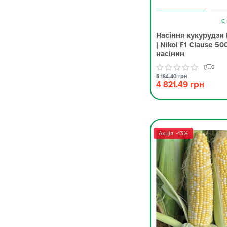
Є 
Насіння кукурудзи 
| Nikol F1 Clause 50
насінин
0
5 184.40 грн
4 821.49 грн
Акція: -13%