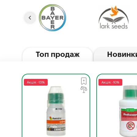
Топ продаж
Новинк
Акція: -13%
Акція: -10%