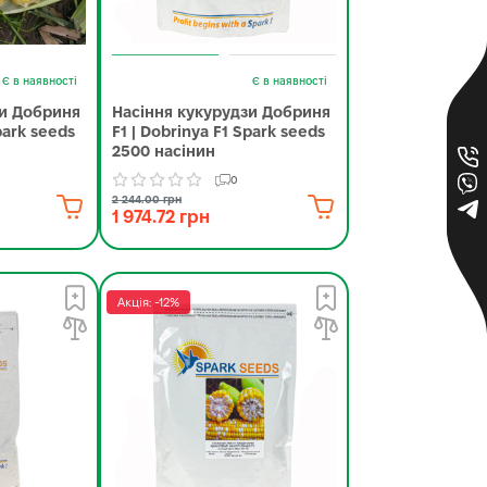
Є в наявності
Є в наявності
зи Добриня
Насіння кукурудзи Добриня
park seeds
F1 | Dobrinya F1 Spark seeds
2500 насінин
0
2 244.00 грн
1 974.72 грн
Акція: -12%