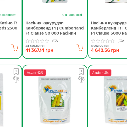
в наявності
Є в наявності
Казіно F1
Насіння кукурудзи
Насіння кукурудз
eeds 2500
Камберленд F1 | Cumberland
Камберленд F1 | 
F1 Clause 50 000 насінин
F1 Clause 5000 на
0
0
44 480.80 грн
4 992.00 грн
41 367.14 грн
4 642.56 грн
Акція: -12%
Акція: -12%