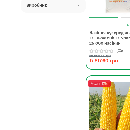
Виробник
Є 
Насіння кукурудзи
F1 | Akveduk F1 Spa
25 000 насінин
0
20 020.00 грн
17 617.60 грн
Акція: -13%