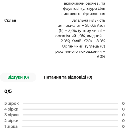
включаючи овочеві, та
фруктові культури Для
листового підживлення
Склад
Загальна кількість
амінокислот – 28,0% Азот
(N) – 3,0% (у тому числі –
органічний 1,0%, амідний –
2,0%) Калій (K2O) – 8,0%
Органічний вуглець (C)
рослинного походження –
9,0%
Відгуки (0)
Питання та відповіді (
0
)
0/5
5 зірок
0
4 зірки
0
3 зірки
0
2 зірки
0
1 зірка
0