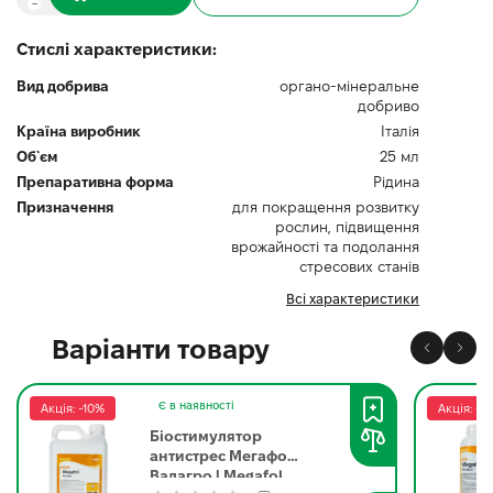
Стислі характеристики:
Вид добрива
органо-мінеральне
добриво
Країна виробник
Італія
Об`єм
25 мл
Препаративна форма
Рідина
Призначення
для покращення розвитку
рослин, підвищення
врожайності та подолання
стресових станів
Всі характеристики
Варіанти товару
Є в наявності
Акція: -10%
Акція: -1
Біостимулятор
антистрес Мегафол
Валагро | Megafol