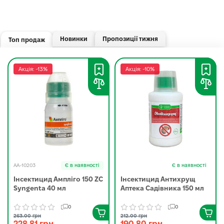
Новинки
Пропозиції тижня
Топ продаж
Акція: -13%
Акція: -10%
AA-10203
Є в наявності
Є в наявності
Інсектицид Ампліго 150 ZC
Інсектицид Антихрущ
Syngenta 40 мл
Аптека Садівника 150 мл
0
0
263.00 грн
212.00 грн
228.81 грн
190.80 грн