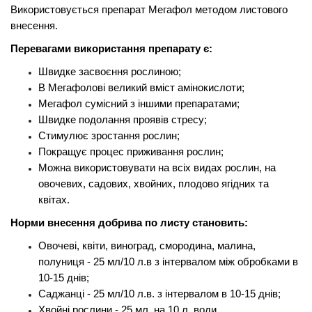
Використовується препарат Мегафол методом листового
внесення.
Перевагами використання препарату є:
Швидке засвоєння рослиною;
В Мегафолові великий вміст амінокислоти;
Мегафол сумісний з іншими препаратами;
Швидке подолання проявів стресу;
Стимулює зростання рослин;
Покращує процес приживання рослин;
Можна використовувати на всіх видах рослин, на
овочевих, садових, хвойних, плодово ягідних та
квітах.
Норми внесення добрива по листу становить:
Овочеві, квіти, виноград, смородина, малина,
полуниця - 25 мл/10 л.в з інтервалом між обробками в
10-15 днів;
Саджанці - 25 мл/10 л.в. з інтервалом в 10-15 днів;
Хвойні рослини - 25 мл. на 10 л. води.