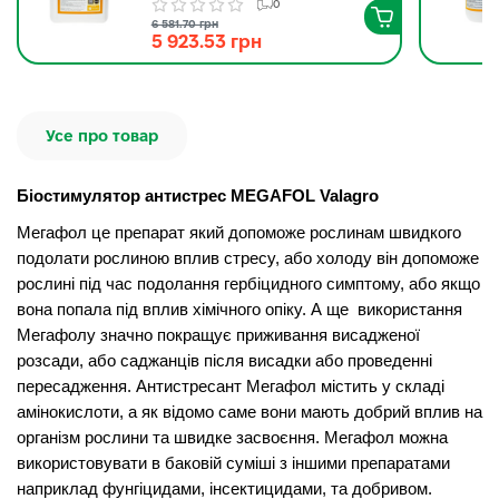
Valagro 10 л
0
6 581.70 грн
5 923.53 грн
Усе про товар
Біостимулятор антистрес MEGAFOL Valagro
Мегафол це препарат який допоможе рослинам швидкого
подолати рослиною вплив стресу, або холоду він допоможе
рослині під час подолання гербіцидного симптому, або якщо
вона попала під вплив хімічного опіку. А ще використання
Мегафолу значно покращує приживання висадженої
розсади, або саджанців після висадки або проведенні
пересадження. Антистресант Мегафол містить у складі
амінокислоти, а як відомо саме вони мають добрий вплив на
організм рослини та швидке засвоєння. Мегафол можна
використовувати в баковій суміші з іншими препаратами
наприклад фунгіцидами, інсектицидами, та добривом.