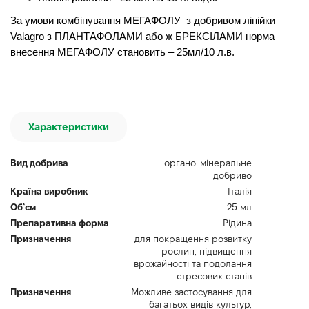
За умови комбінування МЕГАФОЛУ з добривом лінійки
Valagro з ПЛАНТАФОЛАМИ або ж БРЕКСІЛАМИ норма
внесення МЕГАФОЛУ становить – 25мл/10 л.в.
Характеристики
Вид добрива
органо-мінеральне
добриво
Країна виробник
Італія
Об`єм
25 мл
Препаративна форма
Рідина
Призначення
для покращення розвитку
рослин, підвищення
врожайності та подолання
стресових станів
Призначення
Можливе застосування для
багатьох видів культур,