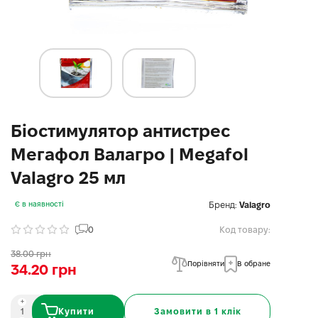
Біостимулятор антистрес
Мегафол Валагро | Megafol
Valagro 25 мл
Бренд:
Valagro
Є в наявності
0
Код товару:
38.00 грн
Порівняти
В обране
34.20 грн
Купити
Замовити в 1 клік