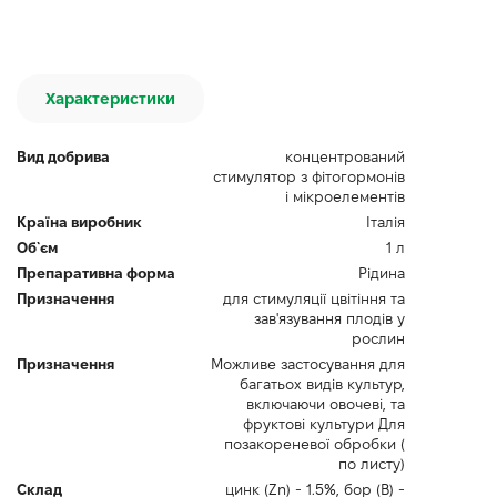
Характеристики
Вид добрива
концентрований
стимулятор з фітогормонів
і мікроелементів
Країна виробник
Італія
Об`єм
1 л
Препаративна форма
Рідина
Призначення
для стимуляції цвітіння та
зав'язування плодів у
рослин
Призначення
Можливе застосування для
багатьох видів культур,
включаючи овочеві, та
фруктові культури Для
позакореневої обробки (
по листу)
Склад
цинк (Zn) - 1.5%, бор (B) -