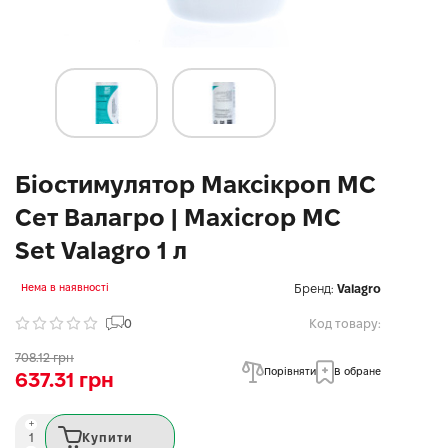
Біостимулятор Максікроп МС
Сет Валагро | Maxicrop MC
Set Valagro 1 л
Бренд:
Valagro
Нема в наявності
0
Код товару:
708.12 грн
Порівняти
В обране
637.31 грн
Купити