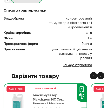
Стислі характеристики:
Вид добрива
концентрований
стимулятор з фітогормонів і
мікроелементів
Країна виробник
Італія
Об`єм
1 л
Препаративна форма
Рідина
Призначення
для стимуляції цвітіння та
зав'язування плодів у
рослин
Всі характеристики
Варіанти товару
Нема в наявності
Акція: -10%
Акція: -1
Біостимулятор
Максікроп МС Сет
Валагро | Maxicrop