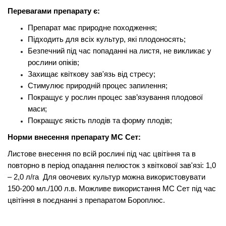
Перевагами препарату є:
Препарат має природне походження;
Підходить для всіх культур, які плодоносять;
Безпечний під час попаданні на листя, не викликає у
рослини опіків;
Захищає квіткову зав'язь від стресу;
Стимулює природній процес запилення;
Покращує у рослин процес зав’язування плодової
маси;
Покращує якість плодів та форму плодів;
Норми внесення препарату МС Сет:
Листове внесення по всій рослині під час цвітіння та в
повторно в період опадання пелюсток з квіткової зав'язі: 1,0
– 2,0 л/га Для овочевих культур можна використовувати
150-200 мл./100 л.в. Можливе використання МС Сет під час
цвітіння в поєднанні з препаратом Бороплюс.