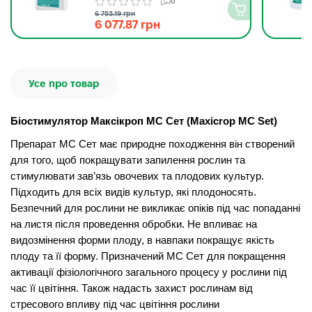
MC Set Valagro 10 л
0
6 753.19 грн
6 077.87 грн
Усе про товар
Біостимулятор Максікроп МС Сет (Maxicrop MC Set)
Препарат МС Сет має природне походження він створений
для того, щоб покращувати запилення рослин та
стимулювати зав’язь овочевих та плодових культур.
Підходить для всіх видів культур, які плодоносять.
Безпечний для рослини не викликає опіків під час попаданні
на листя після проведення обробки. Не впливає на
видозмінення форми плоду, в навпаки покращує якість
плоду та її форму. Призначений МС Сет для покращення
активації фізіологічного загального процесу у рослини під
час її цвітіння. Також надасть захист рослинам від
стресового впливу під час цвітіння рослини