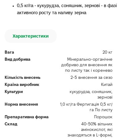
0,5 кг/га - кукурудза, соняшник, зернові - в фазі
активного росту та наливу зерна
Характеристики
Вага
20 кг
Вид добрива
Мінерально-органічне
добриво для внесення як
по листу так і коренево
Кількість внесень
2-5 внесення за сезо
Країна виробник
Китай
Культури
кукурудза, соняшник,
зернові
Норма внесення
1,0 кг/га Фертигація 0,5 кг/
га По листу
Препаративна форма
Порошок
Склад
40-50% вільних
амінокислот, які
знаходяться в L-формі,