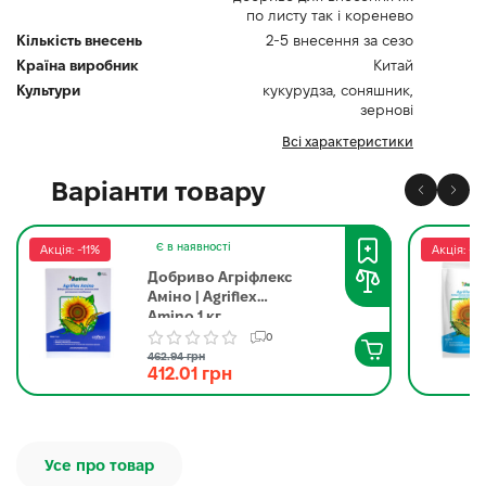
по листу так і коренево
Кількість внесень
2-5 внесення за сезо
Країна виробник
Китай
Культури
кукурудза, соняшник,
зернові
Всі характеристики
Варіанти товару
Є в наявності
Акція: -11%
Акція: -11
Добриво Агріфлекс
Аміно | Agriflex
Amino 1 кг
0
462.94 грн
412.01 грн
Усе про товар