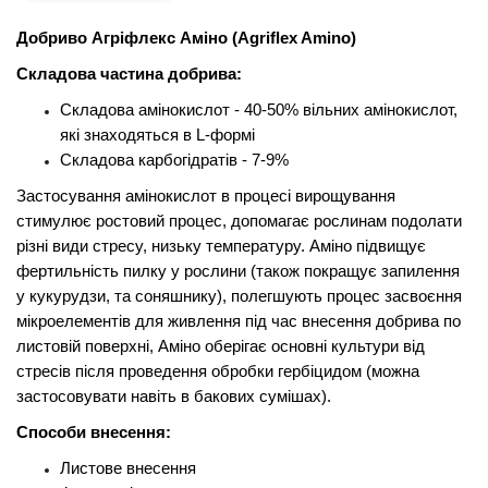
Добриво Агріфлекс Аміно (Agriflex Amino)
Складова частина добрива:
Складова амінокислот - 40-50% вільних амінокислот,
які знаходяться в L-формі
Складова карбогідратів - 7-9%
Застосування амінокислот в процесі вирощування
стимулює ростовий процес, допомагає рослинам подолати
різні види стресу, низьку температуру. Аміно підвищує
фертильність пилку у рослини (також покращує запилення
у кукурудзи, та соняшнику), полегшують процес засвоєння
мікроелементів для живлення під час внесення добрива по
листовій поверхні, Аміно оберігає основні культури від
стресів після проведення обробки гербіцидом (можна
застосовувати навіть в бакових сумішах).
Способи внесення:
Листове внесення