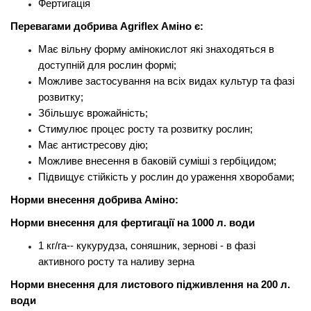
Фертигація
Перевагами добрива Agriflex Аміно є:
Має вільну форму амінокислот які знаходяться в
доступній для рослин формі;
Можливе застосування на всіх видах культур та фазі
розвитку;
Збільшує врожайність;
Стимулює процес росту та розвитку рослин;
Має антистресову дію;
Можливе внесення в баковій суміші з гербіцидом;
Підвищує стійкість у рослин до ураження хворобами;
Норми внесення добрива Аміно:
Норми внесення для фертигації на 1000 л. води
1 кг/га-- кукурудза, соняшник, зернові - в фазі
активного росту та наливу зерна
Норми внесення для листового підживлення на 200 л.
води