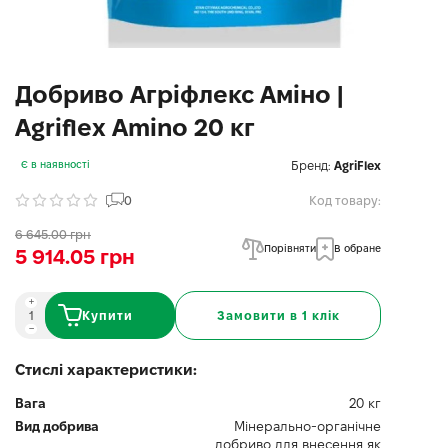
Добриво Агріфлекс Аміно |
Agriflex Amino 20 кг
Бренд:
AgriFlex
Є в наявності
0
Код товару:
6 645.00 грн
Порівняти
В обране
5 914.05 грн
Купити
Замовити в 1 клік
Стислі характеристики:
Вага
20 кг
Вид добрива
Мінерально-органічне
добриво для внесення як