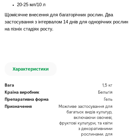
20-25 мл/10 л
Щомісячне внесення для багаторічних рослин. Два
застосування з інтервалом 14 днів для однорічних рослин
на пізніх стадіях росту.
Характеристики
Вага
1,5 кг
Країна виробник
Бельгія
Препаративна форма
Гель
Призначення
Можливе застосування для
багатьох видів культур,
включаючи овочеві,
фруктові культури, та квіти
з декоративними
рослинами. для