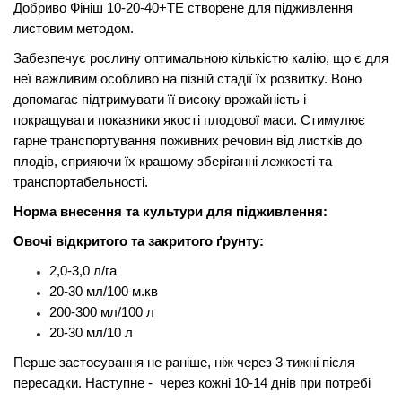
Добриво Фініш 10-20-40+TE створене для підживлення
листовим методом.
Забезпечує рослину оптимальною кількістю калію, що є для
неї важливим особливо на пізній стадії їх розвитку. Воно
допомагає підтримувати її високу врожайність і
покращувати показники якості плодової маси. Стимулює
гарне транспортування поживних речовин від листків до
плодів, сприяючи їх кращому зберіганні лежкості та
транспортабельності.
Норма внесення та культури для підживлення:
Овочі відкритого та закритого ґрунту:
2,0-3,0 л/га
20-30 мл/100 м.кв
200-300 мл/100 л
20-30 мл/10 л
Перше застосування не раніше, ніж через 3 тижні після
пересадки. Наступне - через кожні 10-14 днів при потребі