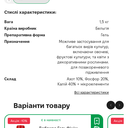
Стислі характеристики:
Вага
1,5 кг
Країна виробник
Бельгія
Препаративна форма
Гель
Призначення
Можливе застосування для
багатьох видів культур,
включаючи овочеві,
фруктові культури, та квіти з
декоративними рослинами.
для позакореневого
підживлення
Склад
Азот 10%, Фосфор 20%,
Калій 40% + мікроелементи
Всі характеристики
Варіанти товару
Є в наявності
Акція: -10%
Акція: -1