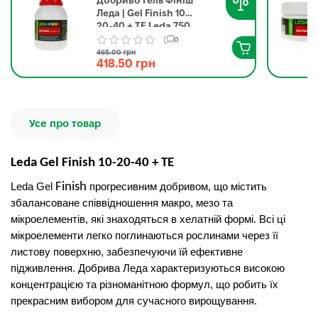
Добриво Гель Фініш
Леда | Gel Finish 10-
20-40 + ТЕ Leda 750
г
0
465.00 грн
418.50 грн
Усе про товар
Leda Gel Finish 10-20-40 + TE
Finish
Leda Gel
прогресивним добривом, що містить
збалансоване співвідношення макро, мезо та
мікроелементів, які знаходяться в хелатній формі. Всі ці
мікроелементи легко поглинаються рослинами через її
листову поверхню, забезпечуючи їй ефективне
підживлення. Добрива Леда характеризуються високою
концентрацією та різноманітною формул, що робить їх
прекрасним вибором для сучасного вирощування.