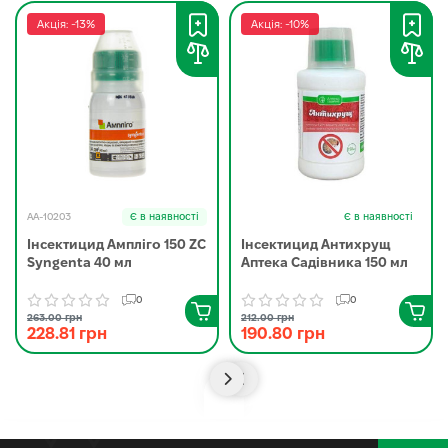
Акція: -13%
Акція: -10%
AA-10203
Є в наявності
Є в наявності
Інсектицид Ампліго 150 ZC
Інсектицид Антихрущ
Syngenta 40 мл
Аптека Садівника 150 мл
0
0
263.00 грн
212.00 грн
228.81 грн
190.80 грн