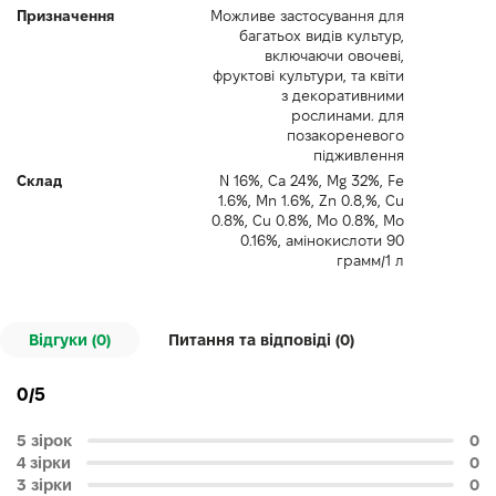
Призначення
Можливе застосування для
багатьох видів культур,
включаючи овочеві,
фруктові культури, та квіти
з декоративними
рослинами. для
позакореневого
підживлення
Склад
N 16%, Са 24%, Мg 32%, Fе
1.6%, Mn 1.6%, Zn 0.8,%, Сu
0.8%, Сu 0.8%, Мо 0.8%, Мо
0.16%, амінокислоти 90
грамм/1 л
Відгуки (0)
Питання та відповіді (
0
)
0/5
5 зірок
0
4 зірки
0
3 зірки
0