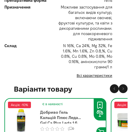
Препаративна форма
Гель
Призначення
Можливе застосування для
багатьох видів культур,
включаючи овочеві,
фруктові культури, та квіти з
декоративними рослинами.
для позакореневого
підживлення
Склад
N 16%, Са 24%, Мg 32%, Fе
1.6%, Mn 1.6%, Zn 0.8,%, Сu
0.8%, Сu 0.8%, Мо 0.8%, Мо
0.16%, амінокислоти 90
грамм/1 л
Всі характеристики
Варіанти товару
Є в наявності
Акція: -10%
Акція: -1
Добриво Гель
Кальцій Плюс Леда |
Gel Ca Plus Leda 1.6
кг
0