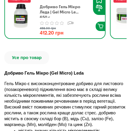
Добриво Гель Мікро
Леда | Gel Micro Leda
650 г
0
458.00 грн
412.20 грн
Усе про товар
Добриво Гель Мікро (Gel Micro) Leda
Гель Мікро є висококонцентроване добриво для листового 
(позакореневого) підживлення воно має в складі велику 
кількість мікроелементів, які забезпечують рослини всіма 
необхідними поживними речовинами в період вегетації. 
Високий вміст поживних речовин стимулює гарний розвиток 
рослини, а також рослина краще долає стрес. добриво 
містить в своєму складі бор (B), мідь (Cu), залізо (Fe), 
марганець (Mn), молібден (Mo) та цинк (Zn).
містить значну кількість мікроелементів;