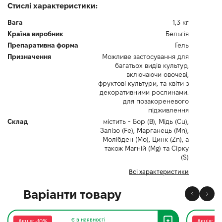
Стислі характеристики:
Вага
1,3 кг
Країна виробник
Бельгія
Препаративна форма
Гель
Призначення
Можливе застосування для
багатьох видів культур,
включаючи овочеві,
фруктові культури, та квіти з
декоративними рослинами.
для позакореневого
підживлення
Склад
містить - Бор (B), Мідь (Cu),
Залізо (Fe), Марганець (Mn),
Молібден (Mo), Цинк (Zn), а
також Магній (Mg) та Сірку
(S)
Всі характеристики
Варіанти товару
Є в наявності
Акція: -10%
Акція: -1