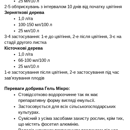
25 мл/10 л
2-5 обприскувань з інтервалом 10 днів від початку цвітіння
Зерняткові дерева
1,0 л/га
100-150 мл/100 л
25 мл/10 л
3-4 застосування: 1-е до цвітіння, 2-е після цвітіння, 3-є на 
стадії другого листка
Кісточкові дерева
1,0 л/га
66-100 мл/100 л
25 мл/10 л
1-е застосування після цвітіння, 2-е застосування під час 
зав'язування плодів
Переваги добрива Гель Мікро:  
Стовідсотково водорозчинне так як має 
препаративну форму вигляді емульсії.
Застосовується для всіх сільськогосподарських 
культурах.
Сумісний з усіма засобами захисту рослин, крім тих, 
що містять фосетил алюмінію.