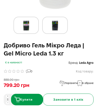
Добриво Гель Мікро Леда |
Gel Micro Leda 1.3 кг
Бренд:
Leda Agro
Є в наявності
0
Код товару:
888.00 грн
Порівняти
В обране
799.20 грн
Купити
Замовити в 1 клік