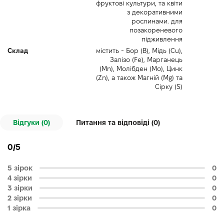
фруктові культури, та квіти
з декоративними
рослинами. для
позакореневого
підживлення
Склад
містить - Бор (B), Мідь (Cu),
Залізо (Fe), Марганець
(Mn), Молібден (Mo), Цинк
(Zn), а також Магній (Mg) та
Сірку (S)
Відгуки (0)
Питання та відповіді (
0
)
0/5
5 зірок
0
4 зірки
0
3 зірки
0
2 зірки
0
1 зірка
0