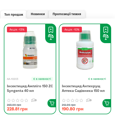
Новинки
Пропозиції тижня
Топ продаж
Акція: -13%
Акція: -10%
AA-10203
Є в наявності
Є в наявності
Інсектицид Ампліго 150 ZC
Інсектицид Антихрущ
Syngenta 40 мл
Аптека Садівника 150 мл
0
0
263.00 грн
212.00 грн
228.81 грн
190.80 грн