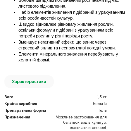
Володіє швидким поглинанням рослинами під час 
листового підживлення.
Набір елементів живлення підібраний з урахуванням 
всіх особливостей культур.
Швидко відновлює рівновагу живлення рослин, 
оскільки формули підібрані з урахуванням всіх 
потреби рослин у різні періоди росту.
Зменшує негативний ефект, що виник через 
стресовий вплив та несприятливі погодні умови.
Елементи мінерального живлення перебувають у 
хелатній формі.
Характеристики
Вага
1,3 кг
Країна виробник
Бельгія
Препаративна форма
Гель
Призначення
Можливе застосування для
багатьох видів культур,
включаючи овочеві,