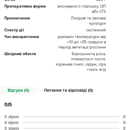
Препаративна форма
змочуваного порошку (ЗП
або СП)
Призначення
Плодові та овочеві
культури
Спектр дії
системний
Час використання
діапазон температури від
+10 до +25 градуси в
період вегетації рослини
Шкідливі обекти
Борошниста роса,
плямистості листя,
кореневі гнилі, оїдіум, сіра
гниль ягід
Відгуки (0)
Питання та відповіді (
0
)
0/5
5 зірок
0
4 зірки
0
3 зірки
0