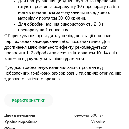
Для протруювання цибулин, бульб та кореневищ 
готують розчин із розрахунку 10 г препарату на 5 л 
води з подальшим замочуванням посадкового 
матеріалу протягом 30–60 хвилин.
Для обробки насіння використовують 2–3 г 
препарату на 1 кг насіння.
Обприскування проводять у період вегетації при появі 
перших ознак захворювання або профілактично. Для 
досягнення максимального ефекту рекомендується 
проводити 1–2 обробки за сезон з інтервалом 10–14 днів 
залежно від культури та рівня ураження.
Фундазол забезпечує надійний захист рослин від 
небезпечних грибкових захворювань та сприяє отриманню 
здорового і якісного врожаю.
Характеристики
Діюча речовина
беноміл 500 г/кг
Країна виробник
Україна
Об`єм
200 г