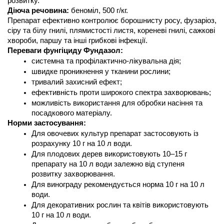
розвитку.
Діюча речовина:
 беноміл, 500 г/кг.
Препарат ефективно контролює борошнисту росу, фузаріоз, 
сіру та білу гнилі, плямистості листя, кореневі гнилі, сажкові 
хвороби, паршу та інші грибкові інфекції.
Переваги фунгіциду Фундазол:
системна та профілактично-лікувальна дія;
швидке проникнення у тканини рослини;
тривалий захисний ефект;
ефективність проти широкого спектра захворювань;
можливість використання для обробки насіння та 
посадкового матеріалу.
Норми застосування:
Для овочевих культур препарат застосовують із 
розрахунку 10 г на 10 л води.
Для плодових дерев використовують 10–15 г 
препарату на 10 л води залежно від ступеня 
розвитку захворювання.
Для винограду рекомендується норма 10 г на 10 л 
води.
Для декоративних рослин та квітів використовують 
10 г на 10 л води.