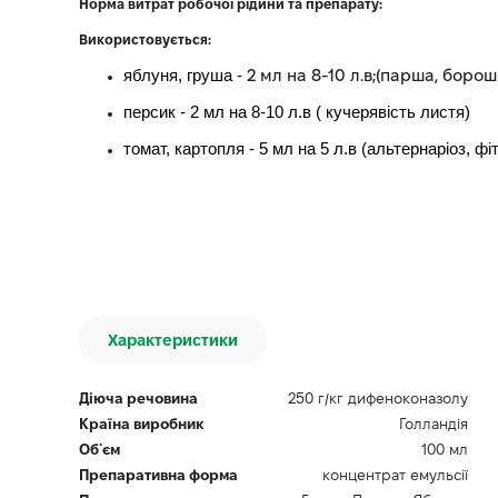
Норма витрат робочої рідини та препарату:
Використовується:
яблуня, груша -
2 мл на 8-10 л.в
;(парша, борош
персик -
2 мл на 8-10 л.в
( кучерявість листя)
томат, картопля -
5 мл на 5 л.в
(альтернаріоз, фі
Характеристики
Діюча речовина
250 г/кг дифеноконазолу
Країна виробник
Голландія
Об`єм
100 мл
Препаративна форма
концентрат емульсії