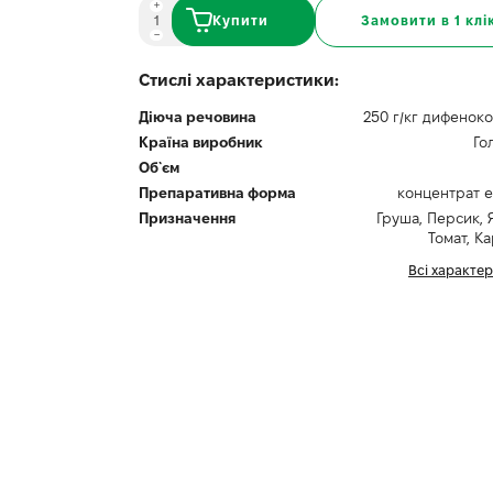
Купити
Замовити в 1 клі
Стислі характеристики:
Діюча речовина
250 г/кг дифенок
Країна виробник
Го
Об`єм
Препаративна форма
концентрат е
Призначення
Груша, Персик, 
Томат, К
Всі характе