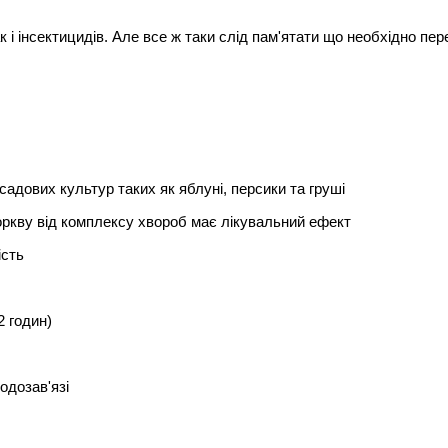
к і інсектицидів. Але все ж таки слід пам'ятати що необхідно пер
адових культур таких як яблуні, персики та груші
оркву від комплексу хвороб має лікувальний ефект
ість
2 годин)
одозав'язі