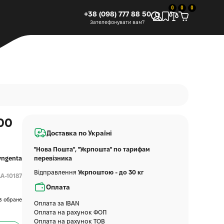
0
0
0
+38 (098) 777 88 50
Зателефонувати вам?
00
Доставка по Україні
"Нова Пошта", "Укрпошта" по тарифам
yngenta
перевізника
Відправлення
Укрпоштою - до 30 кг
A-10187
Оплата
В обране
Оплата за IBAN
Оплата на рахунок ФОП
Оплата на рахунок ТОВ