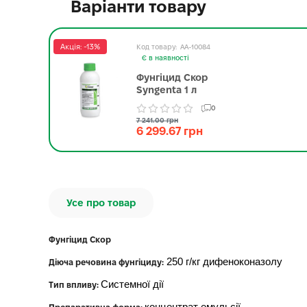
Варіанти товару
Акція: -13%
AA-10084
Є в наявності
Фунгіцид Скор
Syngenta 1 л
0
7 241.00 грн
6 299.67 грн
Усе про товар
Фунгіцид Скор
250 г/кг дифеноконазолу
Діюча речовина фунгіциду:
Системної дії
Тип впливу: