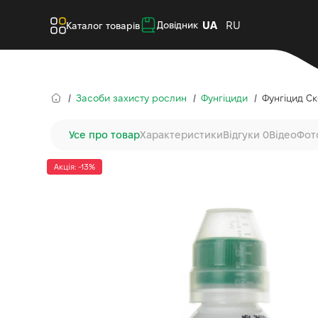
UA
RU
Довідник
Каталог товарів
Засоби захисту рослин
Фунгіциди
Фунгіцид Ск
Усе про товар
Характеристики
Відгуки 0
Відео
Фот
Акція: -13%