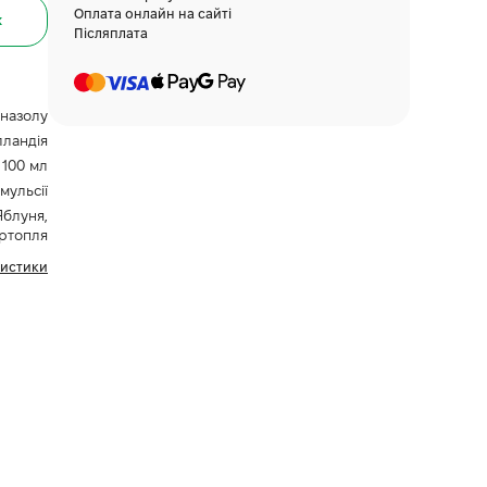
Оплата онлайн на сайті
к
Післяплата
оназолу
лландія
100 мл
мульсії
Яблуня,
артопля
ристики