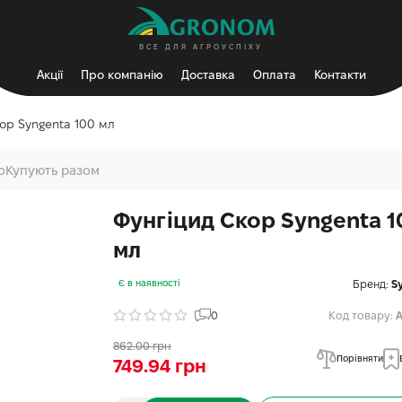
ВСЕ ДЛЯ АГРОУСПІХУ
Акції
Про компанію
Доставка
Оплата
Контакти
ор Syngenta 100 мл
о
Купують разом
Фунгіцид Скор Syngenta 1
мл
Бренд:
S
Є в наявності
0
Код товару:
A
862.00 грн
Порівняти
749.94 грн