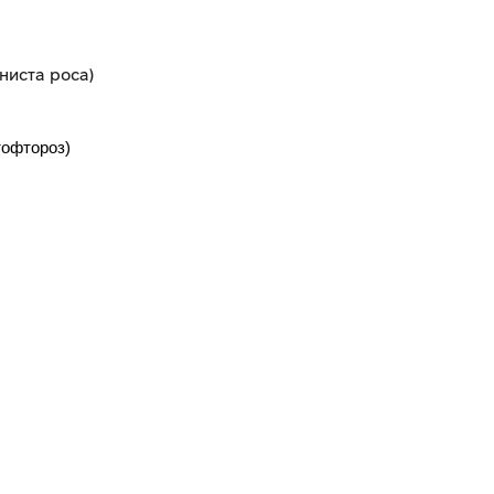
ниста роса)
тофтороз)