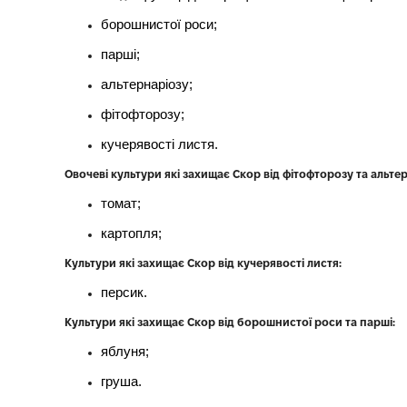
борошнистої роси;
парші;
альтернаріозу;
фітофторозу;
кучерявості листя.
Овочеві культури які захищає Скор від фітофторозу та альтер
томат;
картопля;
Культури які захищає Скор від кучерявості листя:
персик.
Культури які захищає Скор від борошнистої роси та парші:
яблуня;
груша.