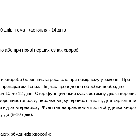
0 днів, томат картопля - 14 днів
но або при появі перших ознак хвороб
и хвороби борошниста роса але при помірному ураженні. При
 препаратом Топаз. Під час проведення обробки необхідно
ід 10 до 12 днів. Скор фунгіцид який має системну дію створени
борошнистої роси, персика від кучерявості листя, для картоплі т
ви від альтернаріозу. Фунгіцид направлений проти збудника хвор
 до (8-10 днів).
аких збудників хвороби: