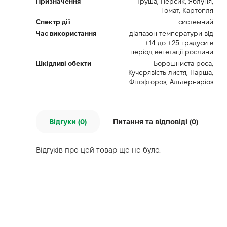
Призначення
Груша, Персик, Яблуня,
Томат, Картопля
Спектр дії
системний
Час використання
діапазон температури від
+14 до +25 градуси в
період вегетації рослини
Шкідливі обекти
Борошниста роса,
Кучерявість листя, Парша,
Фітофтороз, Альтернаріоз
Відгуки (0)
Питання та відповіді (
0
)
Відгуків про цей товар ще не було.