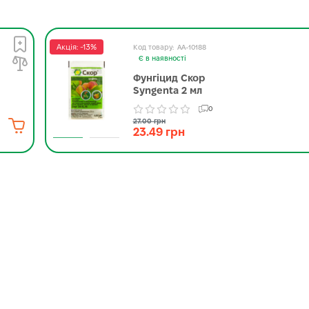
Акція: -13%
AA-10188
Є в наявності
Фунгіцид Скор
Syngenta 2 мл
0
27.00 грн
23.49 грн