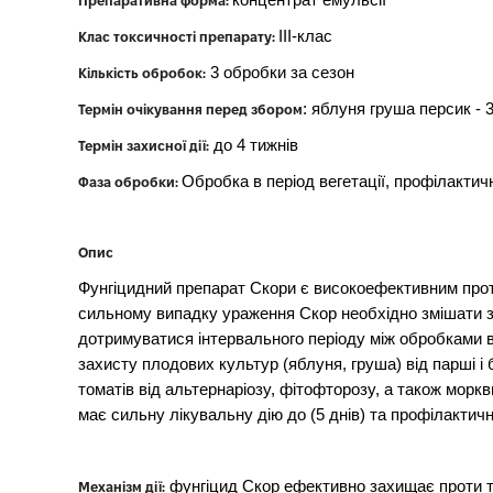
концентрат емульсії
Препаративна форма:
ІІІ-клас
Клас токсичності препарату:
3 обробки за сезон
Кількість обробок:
: яблуня груша персик - 3
Термін очікування перед збором
до 4 тижнів
Термін захисної дії:
Обробка в період вегетації, профілактич
Фаза обробки:
Опис
Фунгіцидний препарат Скори є високоефективним прот
сильному випадку ураження Скор необхідно змішати з
дотримуватися інтервального періоду між обробками в
захисту плодових культур (яблуня, груша) від парші і 
томатів від альтернаріозу, фітофторозу, а також морк
має сильну лікувальну дію до (5 днів) та профілактичну
фунгіцид Скор ефективно захищає проти т
Механізм дії: