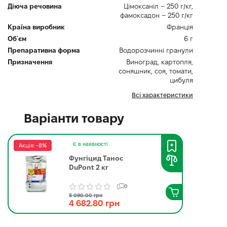
Діюча речовина
Цімоксаніл – 250 г/кг,
фамоксадон – 250 г/кг
Країна виробник
Франція
Об`єм
6 г
Препаративна форма
Водорозчинні гранули
Призначення
Виноград, картопля,
соняшник, соя, томати,
цибуля
Всі характеристики
Варіанти товару
Є в наявності
Акція: -8%
Фунгіцид Танос
DuPont 2 кг
0
5 090.00 грн
4 682.80 грн