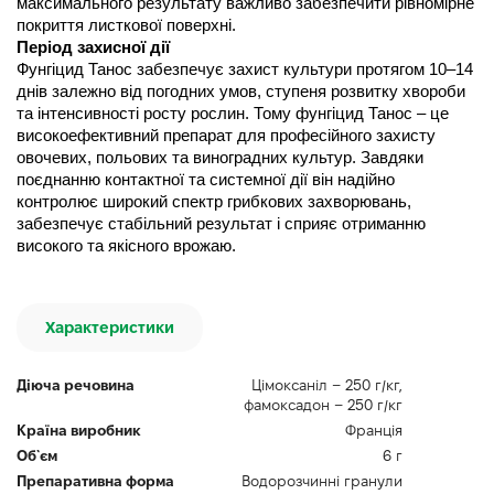
максимального результату важливо забезпечити рівномірне 
покриття листкової поверхні.
Період захисної дії
Фунгіцид Танос забезпечує захист культури протягом 10–14 
днів залежно від погодних умов, ступеня розвитку хвороби 
та інтенсивності росту рослин. Тому фунгіцид Танос – це 
високоефективний препарат для професійного захисту 
овочевих, польових та виноградних культур. Завдяки 
поєднанню контактної та системної дії він надійно 
контролює широкий спектр грибкових захворювань, 
забезпечує стабільний результат і сприяє отриманню 
високого та якісного врожаю.
Характеристики
Діюча речовина
Цімоксаніл – 250 г/кг,
фамоксадон – 250 г/кг
Країна виробник
Франція
Об`єм
6 г
Препаративна форма
Водорозчинні гранули