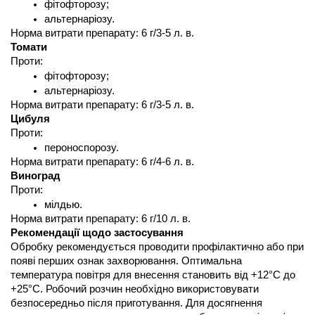
фітофторозу;
альтернаріозу.
Норма витрати препарату: 6 г/3-5 л. в.
Томати
Проти:
фітофторозу;
альтернаріозу.
Норма витрати препарату: 6 г/3-5 л. в.
Цибуля
Проти:
пероноспорозу.
Норма витрати препарату: 6 г/4-6 л. в.
Виноград
Проти:
мілдью.
Норма витрати препарату: 6 г/10 л. в.
Рекомендації щодо застосування
Обробку рекомендується проводити профілактично або при 
появі перших ознак захворювання. Оптимальна 
температура повітря для внесення становить від +12°С до 
+25°С. Робочий розчин необхідно використовувати 
безпосередньо після приготування. Для досягнення 