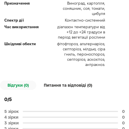
Призначення
Виноград, картопля,
соняшник, соя, томати,
цибуля
Спектр дії
Контактно-системний
Час використання
діапазон температури від
+12 до +24 градуси в
період вегетації рослини
Шкідливі обекти
фітофтороз, альтернаріоз,
септоріоз, мілдью, сіра
гниль, пероноспороз,
септоріоз, аскохітоз,
антракноз.
Відгуки (0)
Питання та відповіді (
0
)
0/5
5 зірок
0
4 зірки
0
3 зірки
0
2 зірки
0