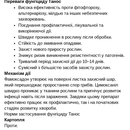
Переваги фунгіциду Танос
Висока ефективність проти фітофторозу, 
альтернаріозу, мілдью та інших небезпечних 
захворювань.
Поєднання профілактичної, лікувальної та 
викорінюючої дії.
Швидке проникнення в рослину після обробки.
Стійкість до змивання опадами.
Захист нового приросту рослин.
Знижує ризик виникнення резистентності у патогенів.
Тривалий період захисної дії до 10–14 днів.
Сумісний з більшістю засобів захисту рослин.
Механізм дії
Фамоксадон утворює на поверхні листка захисний шар, 
який перешкоджає проростанню спор грибів. Цимоксаніл 
швидко проникає у тканини рослини та пригнічує розвиток 
інфекції навіть після зараження. Завдяки цьому препарат 
ефективно працює як профілактично, так і на початкових 
стадіях розвитку хвороби.
Норми застосування фунгіциду Танос
Картопля
Проти: