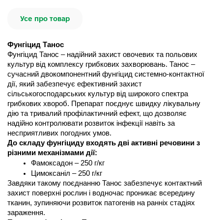
Усе про товар
Фунгіцид Танос
Фунгіцид Танос – надійний захист овочевих та польових 
культур від комплексу грибкових захворювань. Танос – 
сучасний двокомпонентний фунгіцид системно-контактної 
дії, який забезпечує ефективний захист 
сільськогосподарських культур від широкого спектра 
грибкових хвороб. Препарат поєднує швидку лікувальну 
дію та тривалий профілактичний ефект, що дозволяє 
надійно контролювати розвиток інфекції навіть за 
несприятливих погодних умов.
До складу фунгіциду входять дві активні речовини з 
різними механізмами дії:
Фамоксадон – 250 г/кг
Цимоксаніл – 250 г/кг
Завдяки такому поєднанню Танос забезпечує контактний 
захист поверхні рослин і водночас проникає всередину 
тканин, зупиняючи розвиток патогенів на ранніх стадіях 
зараження.