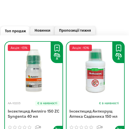
Новинки
Пропозиції тижня
Топ продаж
Акція: -13%
Акція: -10%
AA-10203
Є в наявності
Є в наявності
Інсектицид Ампліго 150 ZC
Інсектицид Антихрущ
Syngenta 40 мл
Аптека Садівника 150 мл
0
0