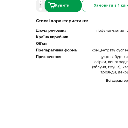
Купити
Замовити в 1 клі
Стислі характеристики:
Діюча речовина
тіофанат-метил (5
Країна виробник
Об`єм
Препаративна форма
концентрату суспенз
Призначення
цукрові буряки,
огірки, виноград,
(яблуня, груша), ка
троянди, деко
Всі характе