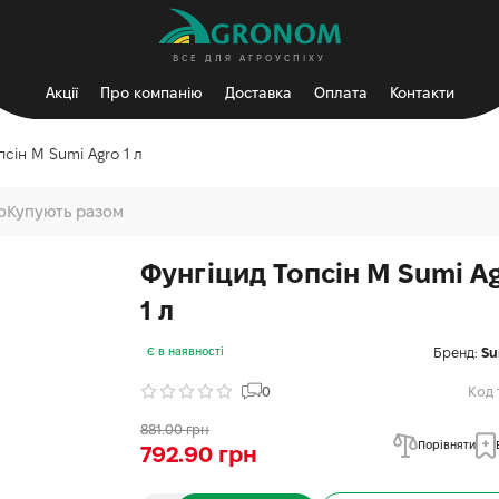
ВСЕ ДЛЯ АГРОУСПІХУ
Акції
Про компанію
Доставка
Оплата
Контакти
псін М Sumi Agro 1 л
о
Купують разом
Фунгіцид Топсін М Sumi A
1 л
Бренд:
Su
Є в наявності
0
Код 
881.00 грн
Порівняти
792.90 грн