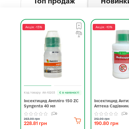
Топ продаж
Новинк
Акція: -13%
Акція: -10%
AA-10203
Є в наявності
Інсектицид Ампліго 150 ZC
Інсектицид Ант
Syngenta 40 мл
Аптека Садівник
0
0
263.00 грн
212.00 грн
228.81 грн
190.80 грн