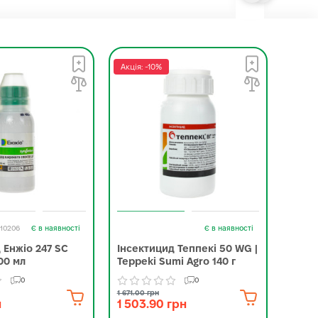
Акція: -10%
Акція:
-10206
Є в наявності
Є в наявності
 Енжіо 247 SC
Інсектицид Теппекі 50 WG |
Інсе
00 мл
Teppeki Sumi Agro 140 г
Corte
0
0
1 671.00 грн
3 245.0
н
1 503.90 грн
2 88