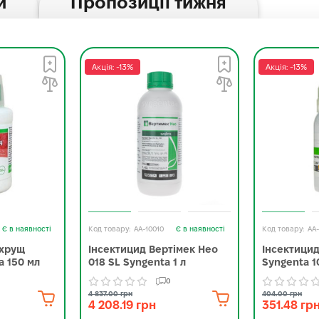
и
Пропозиції тижня
Акція: -13%
Акція: -13%
Є в наявності
AA-10010
Є в наявності
AA
ихрущ
Інсектицид Вертімек Нео
Інсектицид
а 150 мл
018 SL Syngenta 1 л
Syngenta 1
0
4 837.00 грн
404.00 грн
4 208.19 грн
351.48 гр