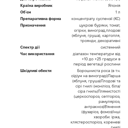
Країна виробник
Японія
Об`єм
1 л
Препаративна форма
концентрату суспензії (КС)
Призначення
цукрові буряки, томат,
огірки, виноград,плодові
(яблуня, груша), картопля,
троянди, декоративні
Спектр дії
системний
Час використання
діапазон температури від
+10 до +25 градуси в
період вегетації рослини
Шкідливі обекти
Борошниста роса (в т.ч.
оїдіум на винограді)Парша
(яблуня, груша)Плодові та
сірі гнилі (моніліоз, біла/
сіра гниль)Плямистості
(церкоспороз, септоріоз,
рамуляріоз,
антракноз)В'янення
(фузаріоз, фомоз)Інші
хвороби: іржа,
клястероспоріоз, кореневі
гнилі