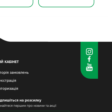
ІЙ КАБІНЕТ
сторія замовлень
еєстрація
вторизація
ідпишіться на розсилку
знайтеся першим про новини та акції