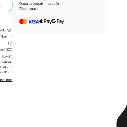
Оплата онлайн на сайті
к
Післяплата
00 г/л)
Японія
1 л
ії (КС)
 томат,
плодові
ртопля,
ративні
ристики