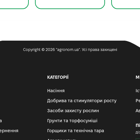
Copyright © 2026 "agronom.ua". Усі права захищені
КАТЕГОРІЇ
М
Насіння
І
Добрива та стимулятори росту
Р
Засоби захисту рослин
А
а
Грунти та торфосуміші
П
вернення
Горщики та технічна тара
ді