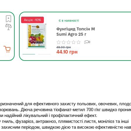
Акція: -10%
Є в наявності
Фунгіцид Топсін М
Sumi Agro 25 г
0
49.00 грн
44.10 грн
 призначений для ефективного захисту польових, овочевих, плодо
ворювань. Діюча речовина тіофанат-метил 700 г/кг швидко проник
и надійний лікувальний і профілактичний ефект.
иль, фузаріоз, антракноз, плямистості листя, моніліоз та інші 
 захисним періодом, швидкою дією та високою ефективністю наві