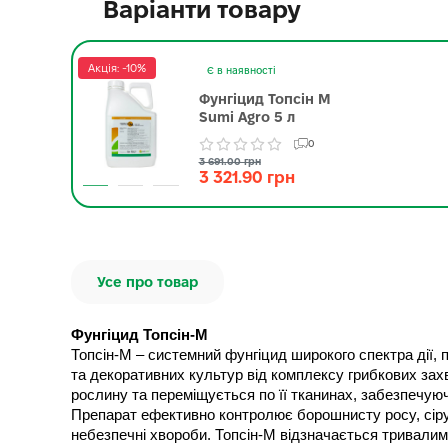
Варіанти товару
Акція: -10%
Є в наявності
Фунгіцид Топсін М
Sumi Agro 5 л
0
3 691.00 грн
3 321.90 грн
Усе про товар
Фунгіцид Топсін-М
Топсін-М – системний фунгіцид широкого спектра дії,
та декоративних культур від комплексу грибкових зах
рослину та переміщується по її тканинах, забезпечуюч
Препарат ефективно контролює борошнисту росу, сіру гн
небезпечні хвороби. Топсін-М відзначається тривалим