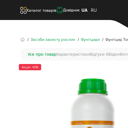
UA
RU
Довідник
Каталог товарів
Засоби захисту рослин
Фунгіциди
Фунгіцид То
Усе про товар
Характеристики
Відгуки 0
Відео
Фот
Акція: -10%