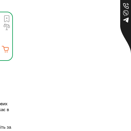
вих 
ає в 
ть за 