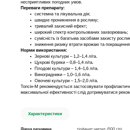
несприятливих погодних умов.
Переваги препарату:
системна та лікувальна дія;
швидке проникнення в рослину;
тривалий захисний ефект;
широкий спектр контрольованих захворювань;
сумісність із багатьма засобами захисту росли
зниження ризику втрати врожаю та покращення 
Норми використання:
Зернові культури – 1,2–1,4 л/га.
Цукрові буряки – 0,8–1,4 л/га.
Плодові культури – 1,4–1,6 л/га.
Виноградники – 1,0–1,6 л/га.
Овочеві культури – 1,5–2,0 л/га.
Топсін-М рекомендується застосовувати профілактичн
максимальної ефективності слід дотримуватися реком
Характеристики
Діюча речовина
тіофанат-метил (500 г/л)