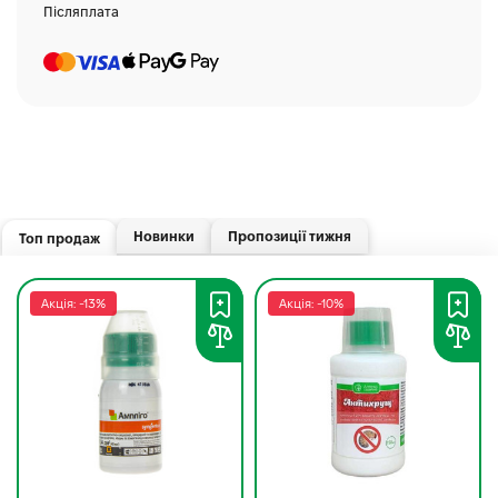
Післяплата
Новинки
Пропозиції тижня
Топ продаж
Акція: -13%
Акція: -10%