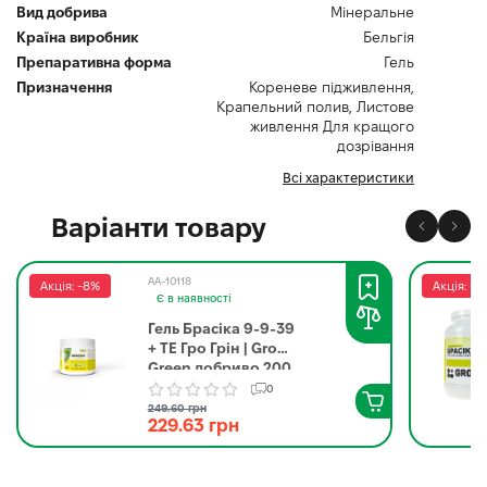
Вид добрива
Мінеральне
Країна виробник
Бельгія
Препаративна форма
Гель
Призначення
Кореневе підживлення,
Крапельний полив, Листове
живлення Для кращого
дозрівання
Всі характеристики
Варіанти товару
AA-10118
Акція: -8%
Акція: -8
Є в наявності
Гель Брасіка 9-9-39
+ ТЕ Гро Грін | Gro
Green добриво 200
г
0
249.60 грн
229.63 грн