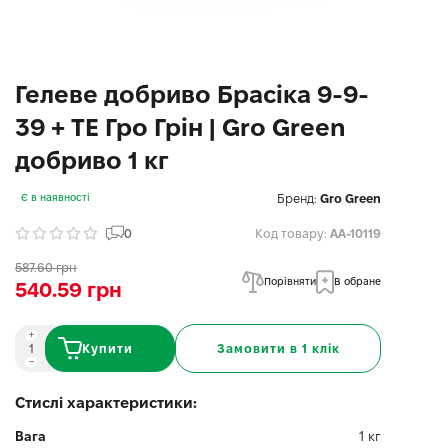
Гелеве добриво Брасіка 9-9-
39 + ТЕ Гро Грін | Gro Green
добриво 1 кг
Бренд:
Gro Green
Є в наявності
0
Код товару:
AA-10119
587.60 грн
Порівняти
В обране
540.59 грн
Купити
Замовити в 1 клік
Стислі характеристики:
Вага
1 кг