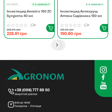
AA-10203
Є в наявності
Є в наявності
Інсектицид Ампліго 150 ZC
Інсектицид Антихрущ
Syngenta 40 мл
Аптека Садівника 150 мл
0
0
263.00 грн
212.00 грн
228.81 грн
190.80 грн
+38 (098) 777 88 50
Зворотній дзвінок
9:00 до 18:00
Понеділок - П’ятниця