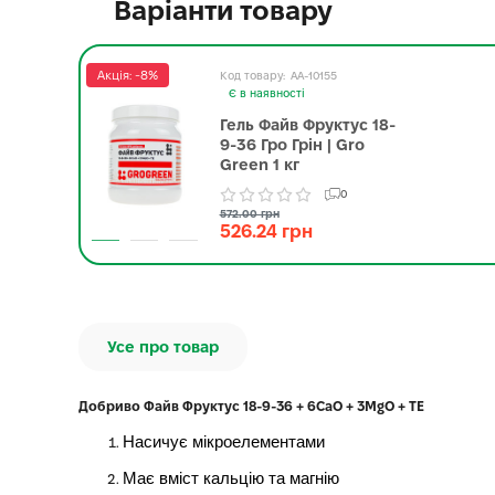
Варіанти товару
Акція: -8%
AA-10155
Є в наявності
Гель Файв Фруктус 18-
9-36 Гро Грін | Gro
Green 1 кг
0
572.00 грн
526.24 грн
Усе про товар
Добриво Файв Фруктус 18-9-36 + 6CaO + 3MgO + TE
Насичує мікроелементами
Має вміст кальцію та магнію