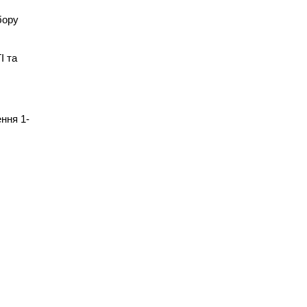
бору
І та
ення 1-