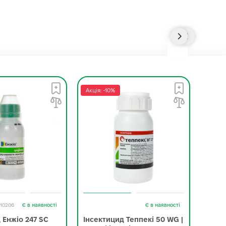
Акція: -10%
Акція:
-10206
Є в наявності
Є в наявності
 Енжіо 247 SC
Інсектицид Теппекі 50 WG |
Інсе