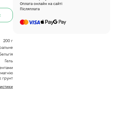
Оплата онлайн на сайті
Післяплата
к
200 г
ральне
Бельгія
Гель
ентами
 магнію
є грунт
ристики