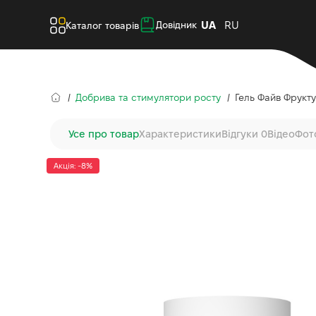
UA
RU
Довідник
Каталог товарів
Добрива та стимулятори росту
Гель Файв Фруктус
Усе про товар
Характеристики
Відгуки 0
Відео
Фот
Акція: -8%