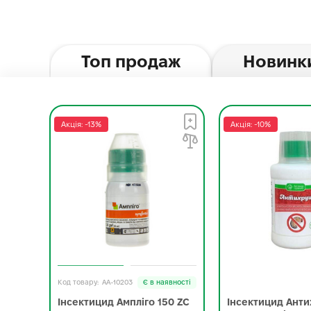
Топ продаж
Новинк
Акція: -13%
Акція: -10%
AA-10203
Є в наявності
Інсектицид Ампліго 150 ZC
Інсектицид Ант