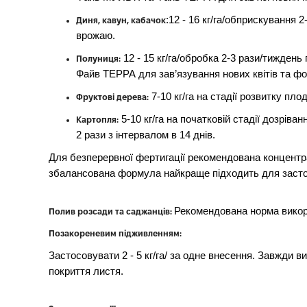
:12 - 16 кг/га/обприскування 
Диня, кавун, кабачок
врожаю.
12 - 15 кг/га/обробка 2-3 рази/тиждень
Полуниця:
Файв ТЕРРА для зав’язування нових квітів та ф
7-10 кг/га на стадії розвитку пл
Фруктові дерева:
5-10 кг/га на початковій стадії дозрів
Картопля:
2 рази з інтервалом в 14 днів.
Для безперервної фертигації рекомендована концентр
збалансована формула найкраще підходить для застос
Рекомендована норма викори
Полив розсади та саджанців:
Позакореневим підживленням:
Застосовувати 2 - 5 кг/га/ за одне внесення. Завжди 
покриття листя.