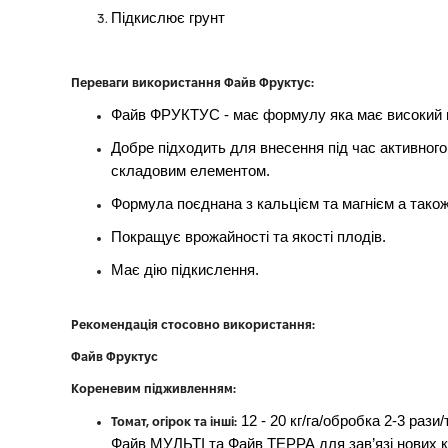
Підкислює грунт
Переваги використання Файв Фруктус:
Файв ФРУКТУС - має формулу яка має високий в
Добре підходить для внесення під час активного
складовим елементом.
Формула поєднана з кальцієм та магнієм а тако
Покращує врожайності та якості плодів.
Має дію підкислення.
Рекомендація стосовно використання:
Файв Фруктус
Кореневим підживленням:
12 - 20 кг/га/обробка 2-3 рази
Томат, огірок та інші:
Файв МУЛЬТІ та Файв ТЕРРА для зав’язі нових кв