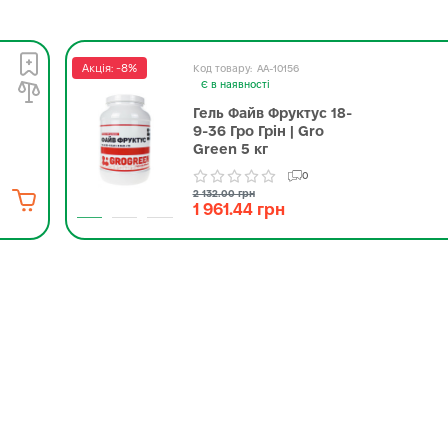
Акція: -8%
AA-10156
Є в наявності
Гель Файв Фруктус 18-
9-36 Гро Грін | Gro
Green 5 кг
0
2 132.00 грн
1 961.44 грн