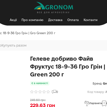
ВСЕ ДЛЯ АГРОУСПІХУ
Акції
Про компанію
Доставка
Оплата
Контакти
 18-9-36 Гро Грін | Gro Green 200 г
о
Купують разом
Гелеве добриво Файв
Фруктус 18-9-36 Гро Грін |
Green 200 г
Бренд:
Gr
Є в наявності
0
Код товару:
A
249.60 грн
Порівняти
229.63 грн