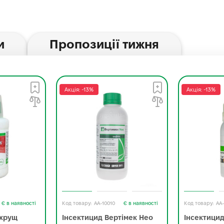
и
Пропозиції тижня
Акція: -13%
Акція: -13%
Є в наявності
AA-10010
Є в наявності
AA
ихрущ
Інсектицид Вертімек Нео
Інсектицид