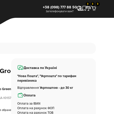
0
0
0
+38 (098) 777 88 50
Зателефонувати вам?
Доставка по Україні
 Gro
"Нова Пошта", "Укрпошта" по тарифам
перевізника
Відправлення
Укрпоштою - до 30 кг
o Green
Оплата
A-10157
Оплата за IBAN
Оплата на рахунок ФОП
В обране
Оплата на рахунок ТОВ