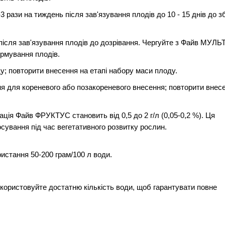
2-3 рази на тиждень після зав'язування плодів до 10 - 15 днів до з
 після зав'язування плодів до дозрівання. Чергуйте з Файв МУЛЬТ
ормування плодів.
оду; повторити внесення на етапі набору маси плоду.
ання для кореневого або позакореневого внесення; повторити внес
ація Файв ФРУКТУС становить від 0,5 до 2 г/л (0,05-0,2 %). Ця
ування під час вегетативного розвитку рослин.
стання 50-200 грам/100 л води.
використовуйте достатню кількість води, щоб гарантувати повне