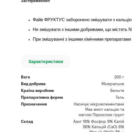
Застереження!!!
Файв ФРУКТУС заборонено змішувати з кальціє
Не змішувати з іншими добривами, що містять 
При змішуванні з іншими хімічними препаратами 
Характеристики
Вага
200 г
Вид добрива
Мінеральне
Країна виробник
Бельгія
Препаративна форма
Гель
Призначення
Насичує мікроелементами
Має вміст кальцію та
магнію Підкислює грунт
Склад
Азот 18% Фосфор 9% Калій
36% Кальцій (CaO) 6%