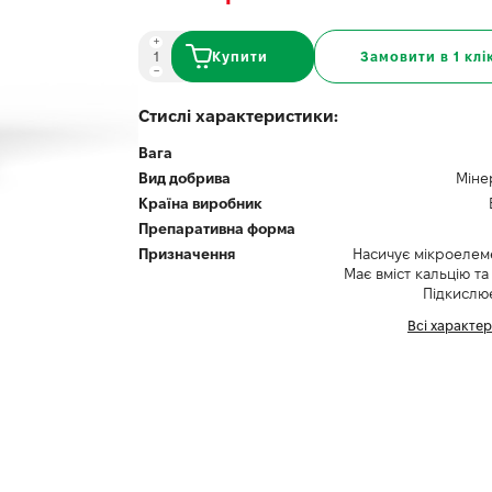
Купити
Замовити в 1 клі
Стислі характеристики:
Вага
Вид добрива
Міне
Країна виробник
Препаративна форма
Призначення
Насичує мікроелем
Має вміст кальцію та
Підкислю
Всі характе