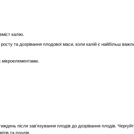
міст калію.
 росту та дозрівання плодової маси, коли калій є найбільш важл
ж мікроелементами.
/тиждень після зав'язування плодів до дозрівання плодів. Чергуйт
ітів та плодів.