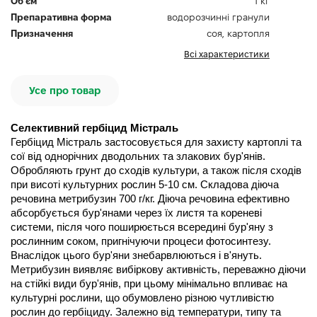
Об`єм
1 кг
Препаративна форма
водорозчинні гранули
Призначення
соя, картопля
Всі характеристики
Усе про товар
Селективний гербіцид Містраль
Гербіцид Містраль застосовується для захисту картоплі та 
сої від однорічних дводольних та злакових бур'янів. 
Обробляють грунт до сходів культури, а також після сходів 
при висоті культурних рослин 5-10 см. Складова діюча 
речовина метрибузин 700 г/кг. Діюча речовина ефективно 
абсорбується бур'янами через їх листя та кореневі 
системи, після чого поширюється всередині бур'яну з 
рослинним соком, пригнічуючи процеси фотосинтезу. 
Внаслідок цього бур'яни знебарвлюються і в'януть. 
Метрибузин виявляє вибіркову активність, переважно діючи 
на стійкі види бур'янів, при цьому мінімально впливає на 
культурні рослини, що обумовлено різною чутливістю 
рослин до гербіциду. Залежно від температури, типу та 