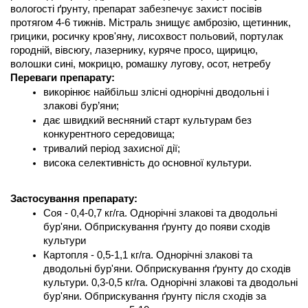
вологості ґрунту, препарат забезпечує захист посівів 
протягом 4-6 тижнів. Містраль знищує амброзію, щетинник, 
грицики, росичку кров'яну, лисохвост польовий, портулак 
городній, вівсюгу, лазернику, куряче просо, щирицю, 
волошки сині, мокрицю, ромашку лугову, осот, нетребу
Переваги препарату:
викорінює найбільш злісні однорічні дводольні і 
злакові бур’яни;
дає швидкий весняний старт культурам без 
конкурентного середовища;
тривалий період захисної дії;
висока селективність до основної культури.
Застосування препарату:
Соя - 0,4-0,7 кг/га. Однорічні злакові та дводольні 
бур'яни. Обприскування ґрунту до появи сходів 
культури
Картопля - 0,5-1,1 кг/га. Однорічні злакові та 
дводольні бур'яни. Обприскування ґрунту до сходів 
культури. 0,3-0,5 кг/га. Однорічні злакові та дводольні 
бур'яни. Обприскування ґрунту після сходів за 