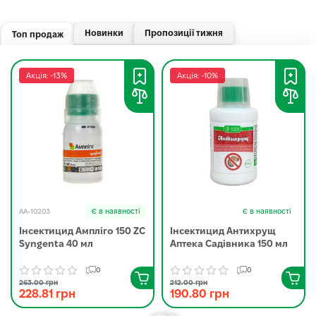
Новинки
Пропозиції тижня
Топ продаж
Акція: -13%
Акція: -10%
AA-10203
Є в наявності
Є в наявності
Інсектицид Ампліго 150 ZC
Інсектицид Антихрущ
Syngenta 40 мл
Аптека Садівника 150 мл
0
0
263.00 грн
212.00 грн
228.81 грн
190.80 грн