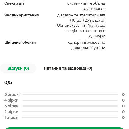
Спектр дії
системний гербіцид
ґрунтової дії
Час використання
діапазон температури від
+10 до +25 градуси
Обприскування ґрунту до
сходів та після сходів
культури
Шкідливі обекти
однорічні злакові та
дводольні бур'яни
Відгуки (0)
Питання та відповіді (
0
)
0/5
5 зірок
0
4 зірки
0
3 зірки
0
2 зірки
0
1 зірка
0