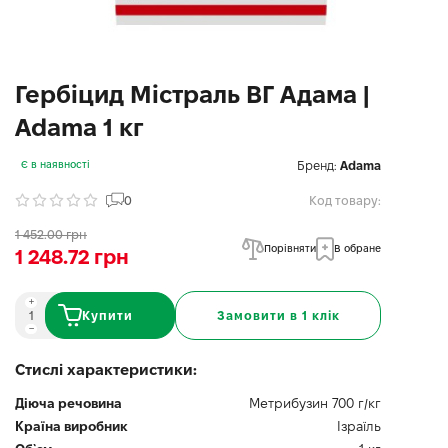
Гербіцид Містраль ВГ Адама |
Adama 1 кг
Бренд:
Adama
Є в наявності
0
Код товару:
1 452.00 грн
Порівняти
В обране
1 248.72 грн
Купити
Замовити в 1 клік
Стислі характеристики:
Діюча речовина
Метрибузин 700 г/кг
Країна виробник
Ізраїль