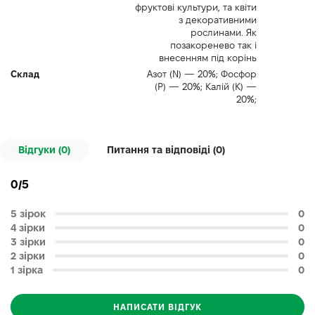
фруктові культури, та квіти
з декоративними
рослинами. Як
позакоренево так і
внесенням під корінь
Склад
Азот (N) — 20%; Фосфор
(P) — 20%; Калій (K) —
20%;
Відгуки (0)
Питання та відповіді (
0
)
0/5
5 зірок
0
4 зірки
0
3 зірки
0
2 зірки
0
1 зірка
0
НАПИСАТИ ВІДГУК