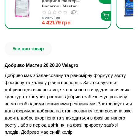
добриво Мастер
Валагро | Master
NPK 20.20.20 Valagro
0
(Італія) 25 кг
4 913.10 грн
4 421.79 грн
Усе про товар
Добриво Мастер 20.20.20 Valagro
Добриво має збалансовану та рівномірну формулу азоту
фосфору та калію у рівній пропорції. Застосовується
добриво для всіх рослин, як польового типу, для овочевих
культур та квітучих рослин. Добриво забезпечує рослину
всіма необхідними поживними речовинами. Застосовується
дана формула добрива на етапі розвитку коли рослина вже
досить добре вкорінена та знаходиться в фазі активного
росту , або в період цвітіння, на фазі приросту зав’язі
плодів. Добриво має синій колір.