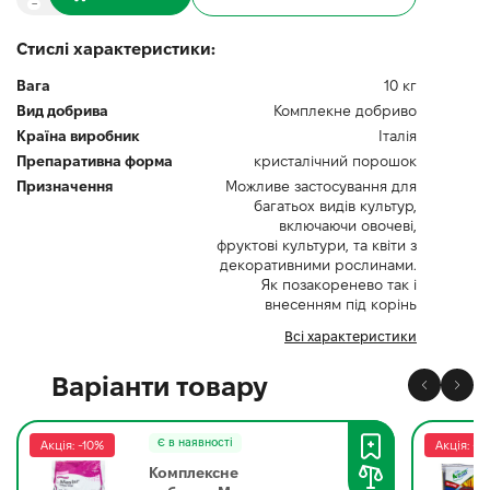
Стислі характеристики:
Вага
10 кг
Вид добрива
Комплекне добриво
Країна виробник
Італія
Препаративна форма
кристалічний порошок
Призначення
Можливе застосування для
багатьох видів культур,
включаючи овочеві,
фруктові культури, та квіти з
декоративними рослинами.
Як позакоренево так і
внесенням під корінь
Всі характеристики
Варіанти товару
Є в наявності
Акція: -10%
Акція: -1
Комплексне