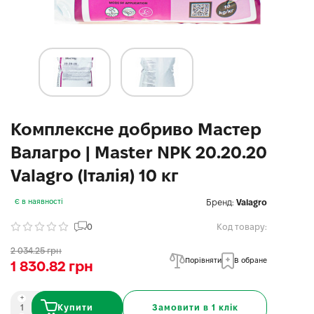
Комплексне добриво Мастер
Валагро | Master NPK 20.20.20
Valagro (Італія) 10 кг
Бренд:
Valagro
Є в наявності
0
Код товару:
2 034.25 грн
Порівняти
В обране
1 830.82 грн
Купити
Замовити в 1 клік