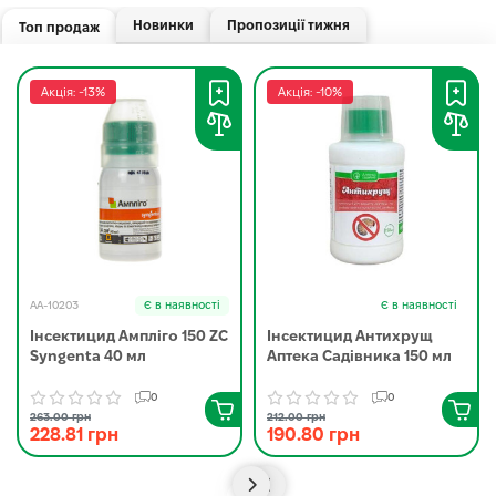
Новинки
Пропозиції тижня
Топ продаж
Акція: -13%
Акція: -10%
AA-10203
Є в наявності
Є в наявності
Інсектицид Ампліго 150 ZC
Інсектицид Антихрущ
Syngenta 40 мл
Аптека Садівника 150 мл
0
0
263.00 грн
212.00 грн
228.81 грн
190.80 грн