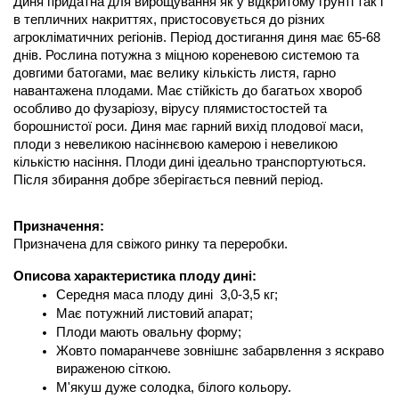
Диня придатна для вирощування як у відкритому грунті так і 
в тепличних накриттях, пристосовується до різних 
агрокліматичних регіонів. Період достигання диня має 65-68 
днів. Рослина потужна з міцною кореневою системою та 
довгими батогами, має велику кількість листя, гарно 
навантажена плодами. Має стійкість до багатьох хвороб 
особливо до фузаріозу, вірусу плямистостостей та 
борошнистої роси. Диня має гарний вихід плодової маси, 
плоди з невеликою насіннєвою камерою і невеликою 
кількістю насіння. Плоди дині ідеально транспортуються. 
Після збирання добре зберігається певний період.
Призначення:
Призначена для свіжого ринку та переробки. 
Описова характеристика плоду дині:
Середня маса плоду дині  3,0-3,5 кг;
Має потужний листовий апарат;
Плоди мають овальну форму;
Жовто помаранчеве зовнішнє забарвлення з яскраво 
вираженою сіткою.
М'якуш дуже солодка, білого кольору. 