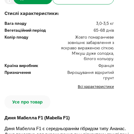
Стислі характеристики:
Вага плоду
3,0-3,5 кг
Вегетаційний період
65-68 днів
Колір плоду
Жовто помаранчеве
зовнішнє забарвлення з
яскраво вираженою сіткою.
М'якуш дуже солодка,
білого кольору.
Країна виробник
Франція
Призначення
Вирощування відкритий
грунт
Всі характеристики
Усе про товар
Диня Мабелла F1 (Mabella F1)
Диня Мабелла F1
є середньораннім гібридом типу Ананас. 