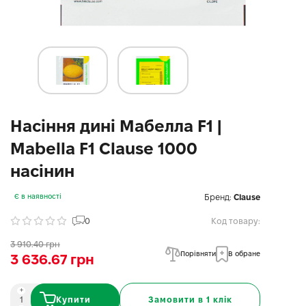
Насіння дині Мабелла F1 |
Mabella F1 Clause 1000
насінин
Бренд:
Clause
Є в наявності
0
Код товару:
3 910.40 грн
Порівняти
В обране
3 636.67 грн
Купити
Замовити в 1 клік