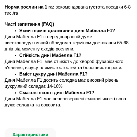
Норма рослин на 1 га:
 рекомендована густота посадки 6-8 
тис./га
Часті запитання (FAQ) 
Який термін достигання дині Мабелла F1?
Диня Мабелла F1 є середньоранній дуже 
високопродуктивний гібридом з терміном достигання 65-68 
днів від моменту сходів рослини.
Стійкість дині Мабелла F1?
Диня Мабелла F1  має стійкість до хвороб фузаріозного 
в'янення, вірусу плямистостостей та борошнистої роси.
Вміст цукру дині Мабелла F1?
Диня Мабелла F1 досить солодка має високий рівень 
цукру,який складає 14-16%
Смакові якості дині Мабелла F1?
Диня Мабелла F1 має неперевершені смакові якості вона 
дуже солодка та соковита.
Характеристики