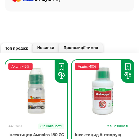
Новинки
Пропозиції тижня
Топ продаж
Акція: -13%
Акція: -10%
AA-10203
Є в наявності
Є в наявності
Інсектицид Ампліго 150 ZC
Інсектицид Антихрущ