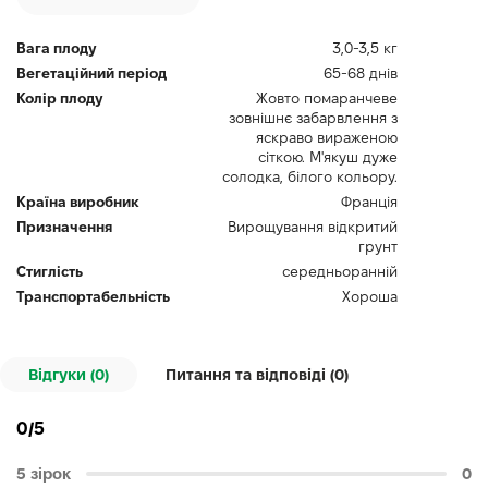
Вага плоду
3,0-3,5 кг
Вегетаційний період
65-68 днів
Колір плоду
Жовто помаранчеве
зовнішнє забарвлення з
яскраво вираженою
сіткою. М'якуш дуже
солодка, білого кольору.
Країна виробник
Франція
Призначення
Вирощування відкритий
грунт
Стиглість
середньоранній
Транспортабельність
Хороша
Відгуки (0)
Питання та відповіді (
0
)
0/5
5 зірок
0