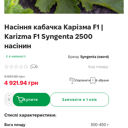
Насіння кабачка Карізма F1 |
Karizma F1 Syngenta 2500
насінин
Бренд:
Syngenta (овочі)
Є в наявності
0
Код товару:
5 657.40 грн
Порівняти
В обране
4 921.94 грн
Купити
Замовити в 1 клік
Стислі характеристики:
Вага плоду
300-450 г