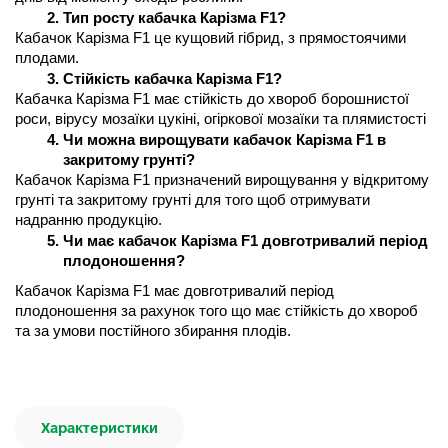
Тип росту кабачка Карізма F1?
Кабачок Карізма F1 це кущовий гібрид, з прямостоячими 
плодами.
Стійкість кабачка Карізма F1?
Кабачка Карізма F1 має стійкість до хвороб борошнистої 
роси, вірусу мозаїки цукіні, огіркової мозаїки та плямистості
Чи можна вирощувати кабачок Карізма F1 в 
закритому грунті?
Кабачок Карізма F1 призначений вирощування у відкритому 
грунті та закритому грунті для того щоб отримувати 
надранню продукцію.
Чи має кабачок Карізма F1 довготривалий період 
плодоношення?
Кабачок Карізма F1 має довготривалий період 
плодоношення за рахунок того що має стійкість до хвороб 
та за умови постійного збирання плодів.
Характеристики