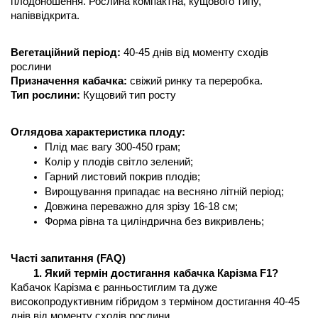
плодоношення. Рослина компактна, кущового типу, 
напіввідкрита.
Вегетаційний період:
 40-45 днів від моменту сходів 
рослини
Призначення кабачка: 
свіжий ринку та переробка.
Тип рослини: 
Кущовий тип росту
Оглядова характеристика плоду:
Плід має вагу 300-450 грам;
Колір у плодів світло зелений;
Гарний листовий покрив плодів;
Вирощування припадає на весняно літній період;
Довжина переважно для зрізу 16-18 см;
Форма рівна та циліндрична без викривлень;
Часті запитання (FAQ) 
Який термін достигання кабачка Карізма F1?
Кабачок Карізма є ранньостиглим та дуже 
високопродуктивним гібридом з терміном достигання 40-45 
днів від моменту сходів рослини.