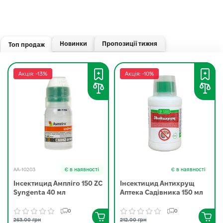
Новинки
Пропозиції тижня
Топ продаж
Акція: -13%
Акція: -10%
AA-10203
Є в наявності
Є в наявності
Інсектицид Ампліго 150 ZC
Інсектицид Антихрущ
Syngenta 40 мл
Аптека Садівника 150 мл
0
0
263.00 грн
212.00 грн