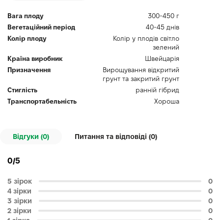
Вага плоду
300-450 г
Вегетаційний період
40-45 днів
Колір плоду
Колір у плодів світло
зелений
Країна виробник
Швейцарія
Призначення
Вирощування відкритий
грунт та закритий грунт
Стиглість
ранній гібрид
Транспортабельність
Хороша
Відгуки (0)
Питання та відповіді (
0
)
0/5
5 зірок
0
4 зірки
0
3 зірки
0
2 зірки
0