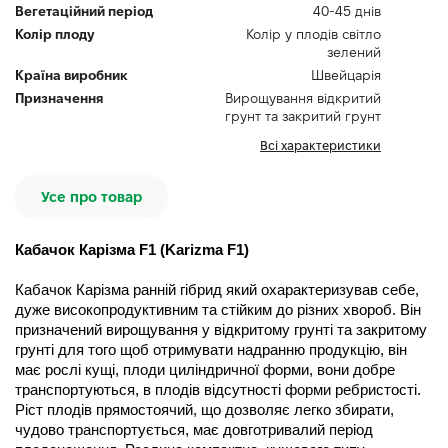
Вегетаційний період
40-45 днів
Колір плоду
Колір у плодів світло
зелений
Країна виробник
Швейцарія
Призначення
Вирощування відкритий
грунт та закритий грунт
Всі характеристики
Усе про товар
Кабачок Карізма F1 (Karizma F1)
Кабачок Карізма ранній гібрид який охарактеризував себе, 
дуже високопродуктивним та стійким до різних хвороб. Він 
призначений вирощування у відкритому грунті та закритому 
грунті для того щоб отримувати надранню продукцію, він 
має рослі кущі, плоди циліндричної форми, вони добре 
транспортуються, в плодів відсутності форми ребристості. 
Ріст плодів прямостоячий, що дозволяє легко збирати, 
чудово транспортується, має довготривалий період 