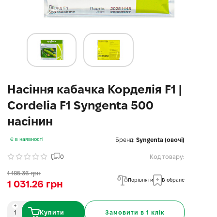
Насіння кабачка Корделія F1 |
Cordelia F1 Syngenta 500
насінин
Бренд:
Syngenta (овочі)
Є в наявності
0
Код товару:
1 185.36 грн
Порівняти
В обране
1 031.26 грн
Купити
Замовити в 1 клік