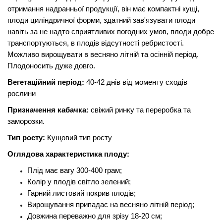
отримання надранньої продукції, він має компактні кущі,
плоди циліндричної форми, здатний зав'язувати плоди
навіть за не надто сприятливих погодних умов, плоди добре
транспортуються, в плодів відсутності ребристості.
Можливо вирощувати в весняно літній та осінній період.
Плодоносить дуже довго.
Вегетаційний період:
40-42 днів від моменту сходів
рослини
Призначення кабачка:
свіжий ринку та переробка та
заморозки.
Тип росту:
Кущовий тип росту
Оглядова характеристика плоду:
Плід має вагу 300-400 грам;
Колір у плодів світло зелений;
Гарний листовий покрив плодів;
Вирощування припадає на весняно літній період;
Довжина переважно для зрізу 18-20 см;