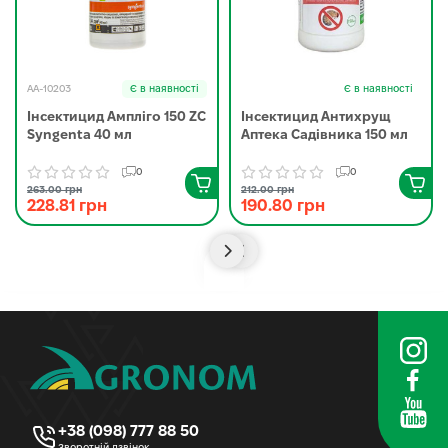
AA-10203
Є в наявності
Є в наявності
Інсектицид Ампліго 150 ZC
Інсектицид Антихрущ
Syngenta 40 мл
Аптека Садівника 150 мл
0
0
263.00 грн
212.00 грн
228.81 грн
190.80 грн
+38 (098) 777 88 50
Зворотній дзвінок