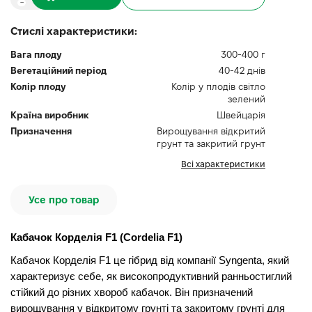
Стислі характеристики:
Вага плоду
300-400 г
Вегетаційний період
40-42 днів
Колір плоду
Колір у плодів світло
зелений
Країна виробник
Швейцарія
Призначення
Вирощування відкритий
грунт та закритий грунт
Всі характеристики
Усе про товар
Кабачок Корделія F1 (Cordelia F1)
Кабачок Корделія F1
це гібрид від компанії Syngenta, який
характеризує себе, як високопродуктивний ранньостиглий
стійкий до різних хвороб кабачок. Він призначений
вирощування у відкритому грунті та закритому грунті для