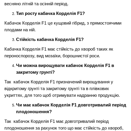
весняно літній та осінній період.
Тип росту кабачка Корделія F1?
Кабачок Корделія F1
це кущовий гібрид, з прямостоячими
плодами на ній.
Стійкість кабачка Корделія F1?
Кабачка Корделія F1
має стійкість до хвороб таких як
пероноспорозу, вид мозаїки, борошнистої роси.
Чи можна вирощувати кабачок Корделія F1 в
закритому грунті?
Так кабачок Корделія F1
призначений вирощування у
відкритому грунті та закритому грунті та в плівкових
укриттях, для того щоб отримувати надранню продукцію.
Чи має кабачок Корделія F1 довготривалий період
плодоношення?
Так кабачок Корделія F1
має довготривалий період
плодоношення за рахунок того що має стійкість до хвороб,