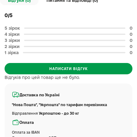
Відгуки (0)
Питання та відповіді (
0
)
0/5
5 зірок
0
4 зірки
0
3 зірки
0
2 зірки
0
1 зірка
0
НАПИСАТИ ВІДГУК
Відгуків про цей товар ще не було.
Доставка по Україні
"Нова Пошта", "Укрпошта" по тарифам перевізника
Відправлення
Укрпоштою - до 30 кг
Оплата
Оплата за IBAN