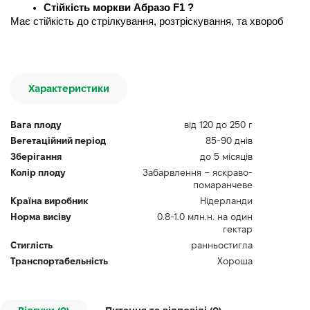
Стійкість моркви Абразо F1 ?
Має стійкість до стрілкування, розтріскування, та хвороб
Характеристики
Вага плоду
від 120 до 250 г
Вегетаційний період
85-90 днів
Зберігання
до 5 місяців
Колір плоду
Забарвлення – яскраво-
помаранчеве
Країна виробник
Нідерланди
Норма висіву
0.8-1.0 млн.н. на один
гектар
Стиглість
ранньостигла
Транспортабельність
Хороша