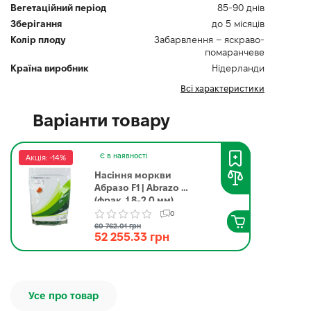
Вегетаційний період
85-90 днів
Зберігання
до 5 місяців
Колір плоду
Забарвлення – яскраво-
помаранчеве
Країна виробник
Нідерланди
Всі характеристики
Варіанти товару
Є в наявності
Акція: -14%
Насіння моркви
Абразо F1 | Abrazo F1
(фрак. 1.8-2.0 мм)
Seminis 1 000 000
0
насінин
60 762.01 грн
52 255.33 грн
Усе про товар