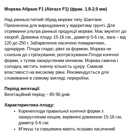
Морква Абразо F1 (Abrazo F1) (фрак. 1.8-2.0 мм)
Над ранньостиглий гібрид моркви типу Шантане. 
Призначена для вирощування у відкритому грунті. Для 
отримання ультра ранньої продукції моркви. Має імунітет до 
хвороб. Довжина плоду 15-16 см., діаметр 5-6 см., вага – від 
120 до 250 г. Забарвлення насичено помаранчеве, 
однорідне. Плоди гладкі, рівні за формою. Морква не 
схильна до стрілкування, розтріскування.Плоди конічної 
форми, з тупим заокругленим кінчиком. Морква смачна і 
солодка, містить значну кількість цукру. Смакові 
властивості на високому рівні. Рекомендується для 
споживання в свіжому вигляді, переробки. 
Період вегетації:
Вегетаційний період – 85-90 днів
Характеристика плоду:
Коренеплоди правильної конічної форми з 
заокругленим кінцем, вирівняні довжиною 15-16 см,  
діаметр 5-6 см;
М’якуш та серцевина мають яскраво насичений 