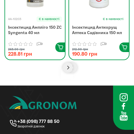
AA-10203
Є в наявності
Є в наявності
Інсектицид Ампліго 150 ZC
Інсектицид Антихрущ
Syngenta 40 мл
Аптека Садівника 150 мл
0
0
263.00 грн
212.00 грн
228.81 грн
190.80 грн
+38 (098) 777 88 50
Зворотній дзвінок