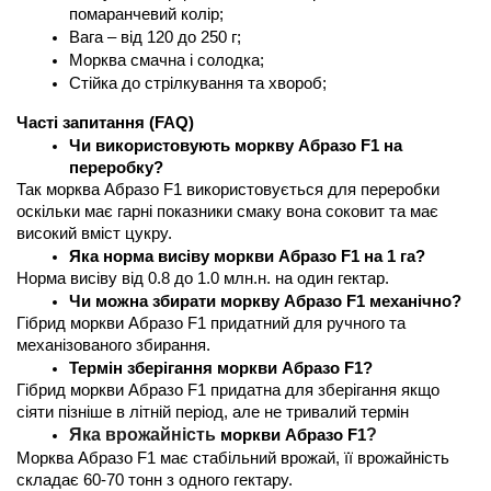
помаранчевий колір;
Вага – від 120 до 250 г;
Морква смачна і солодка;
Стійка до стрілкування та хвороб;
Часті запитання (FAQ) 
Чи використовують моркву Абразо F1 на 
переробку?
Так морква Абразо F1 використовується для переробки 
оскільки має гарні показники смаку вона соковит та має 
високий вміст цукру.
Яка норма висіву моркви Абразо F1 на 1 га?
Норма висіву від 0.8 до 1.0 млн.н. на один гектар. 
Чи можна збирати моркву Абразо F1 механічно?
Гібрид моркви Абразо F1 придатний для ручного та 
механізованого збирання. 
Термін зберігання моркви Абразо F1?
Гібрид моркви Абразо F1 придатна для зберігання якщо 
сіяти пізніше в літній період, але не тривалий термін
Яка врожайність 
?
моркви Абразо F1
Морква Абразо F1 має стабільний врожай, її врожайність 
складає 60-70 тонн з одного гектару.