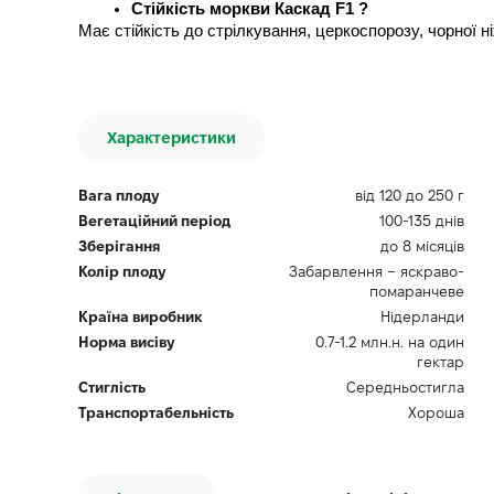
Стійкість моркви Каскад F1 ?
Має стійкість до стрілкування, церкоспорозу, чорної н
Характеристики
Вага плоду
від 120 до 250 г
Вегетаційний період
100-135 днів
Зберігання
до 8 місяців
Колір плоду
Забарвлення – яскраво-
помаранчеве
Країна виробник
Нідерланди
Норма висіву
0.7-1.2 млн.н. на один
гектар
Стиглість
Середньостигла
Транспортабельність
Хороша