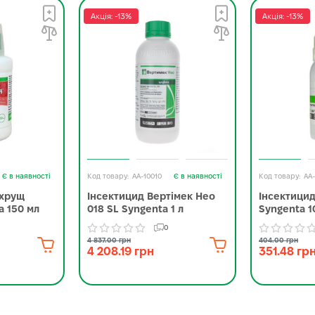
Акція: -13%
Акція: -13%
Є в наявності
AA-10010
Є в наявності
AA
ихрущ
Інсектицид Вертімек Нео
Інсектицид
а 150 мл
018 SL Syngenta 1 л
Syngenta 1
0
4 837.00 грн
404.00 грн
4 208.19 грн
351.48 гр