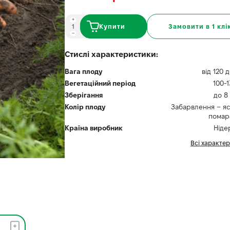
Купити
Замовити в 1 клі
Стислі характеристики:
Вага плоду
від 120 
Вегетаційний період
100-1
Зберігання
до 8 
Колір плоду
Забарвлення – я
помар
Країна виробник
Ніде
Всі характе