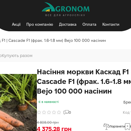
ВСЕ ДЛЯ АГРОУСПІХУ
Акції
Про компанію
Доставка
Оплата
Контакти
F1 | Cascade F1 (фрак. 1.6-1.8 мм) Bejo 100 000 насінин
о
Купують разом
Насіння моркви Каскад F1 
Cascade F1 (фрак. 1.6-1.8 м
Bejo 100 000 насінин
Бре
Є в наявності
0
Код 
4 808.00 грн
Порівняти
4 375.28 грн