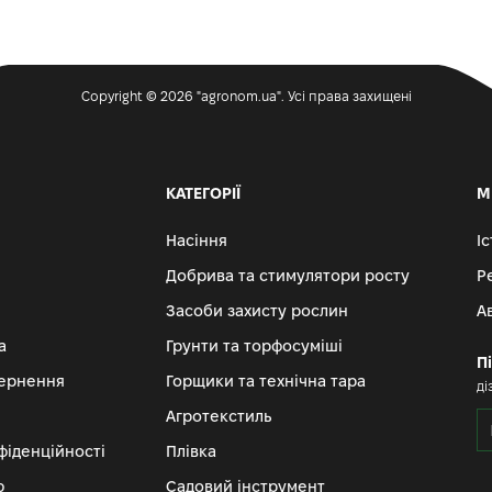
Copyright © 2026 "agronom.ua". Усі права захищені
КАТЕГОРІЇ
М
Насіння
І
Добрива та стимулятори росту
Р
Засоби захисту рослин
А
а
Грунти та торфосуміші
П
вернення
Горщики та технічна тара
ді
Агротекстиль
фіденційності
Плівка
ю
Садовий інструмент