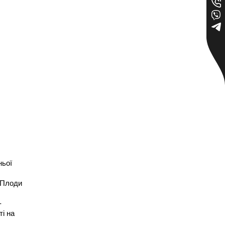
ьої 
 Плоди 
-
і на 