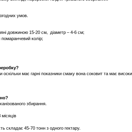
погодних умов.
ні довжиною 15-20 см,  діаметр – 4-6 см;
 помаранчевий колір;
реробку?
оскільки має гарні показники смаку вона соковит та має високи
чно?
ханізованого збирання. 
 місяців 
ть складає 45-70 тонн з одного гектару.