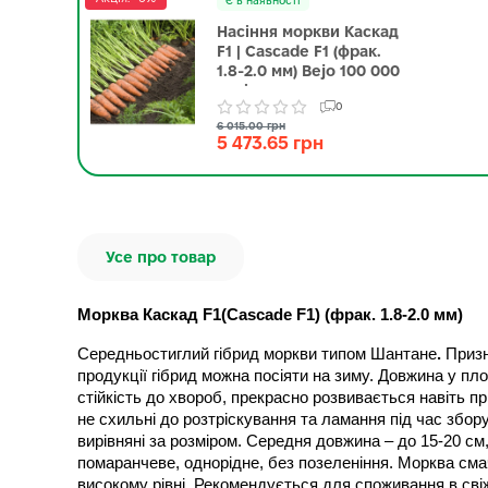
Є в наявності
Насіння моркви Каскад
F1 | Cascade F1 (фрак.
1.8-2.0 мм) Bejo 100 000
насінин
0
6 015.00 грн
5 473.65 грн
Усе про товар
Морква Каскад F1(Cascade F1) (фрак. 1.8-2.0 мм)
Середньостиглий гібрид моркви типом Шантане
. 
Призн
продукції гібрид можна посіяти на зиму. Довжина у п
стійкість до хвороб, прекрасно розвивається навіть пр
не схильні до розтріскування та ламання під час збор
вирівняні за розміром. Середня довжина – до 15-20 см, 
помаранчеве, однорідне, без позеленіння. Морква смачн
високому рівні.
Рекомендується для споживання в свіжо