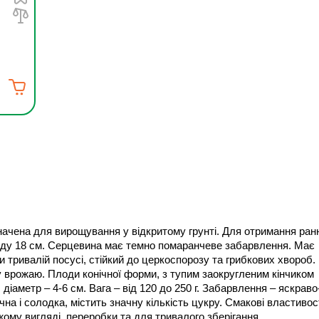
ачена для вирощування у відкритому грунті. Для отримання ранн
лоду 18 см. Серцевина має темно помаранчеве забарвлення. Має 
и тривалій посусі, стійкий до церкоспорозу та грибкових хвороб.
у врожаю. Плоди конічної форми, з тупим заокругленим кінчиком 
діаметр – 4-6 см. Вага – від 120 до 250 г. Забарвлення – яскраво
а і солодка, містить значну кількість цукру. Смакові властивост
му вигляді, переробки та для тривалого зберігання. 