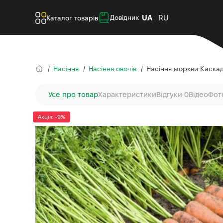
UA
RU
Довідник
Каталог товарів
Насіння
Насіння овочів
Насіння моркви Каскад 
Усе про товар
Характеристики
Відгуки 0
Відео
Фот
Акція: -9%