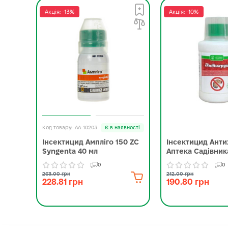
Акція: -13%
Акція: -10%
AA-10203
Є в наявності
Інсектицид Ампліго 150 ZC
Інсектицид Ант
Syngenta 40 мл
Аптека Садівник
0
0
263.00 грн
212.00 грн
228.81 грн
190.80 грн