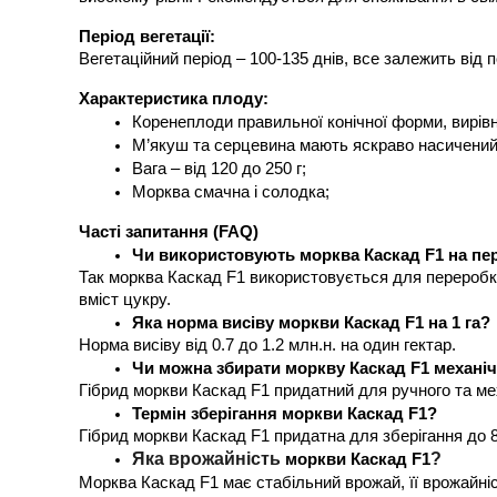
Період вегетації:
Вегетаційний період – 100-135 днів, все залежить від 
Характеристика плоду:
Коренеплоди правильної конічної форми, вирівня
М’якуш та серцевина мають яскраво насичений
Вага – від 120 до 250 г;
Морква смачна і солодка;
Часті запитання (FAQ) 
Чи використовують морква Каскад F1 на пе
Так морква Каскад F1 використовується для переробки 
вміст цукру.
Яка норма висіву моркви Каскад F1 на 1 га?
Норма висіву від 0.7 до 1.2 млн.н. на один гектар. 
Чи можна збирати моркву Каскад F1 механі
Гібрид моркви Каскад F1 придатний для ручного та ме
Термін зберігання моркви Каскад F1?
Гібрид моркви Каскад F1 придатна для зберігання до 8
Яка врожайність 
?
моркви Каскад F1
Морква Каскад F1 має стабільний врожай, її врожайніс