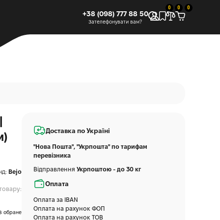
0
0
0
+38 (098) 777 88 50
Зателефонувати вам?
|
Доставка по Україні
м)
"Нова Пошта", "Укрпошта" по тарифам
перевізника
Відправлення
Укрпоштою - до 30 кг
нд:
Bejo
Оплата
товару:
Оплата за IBAN
Оплата на рахунок ФОП
В обране
Оплата на рахунок ТОВ