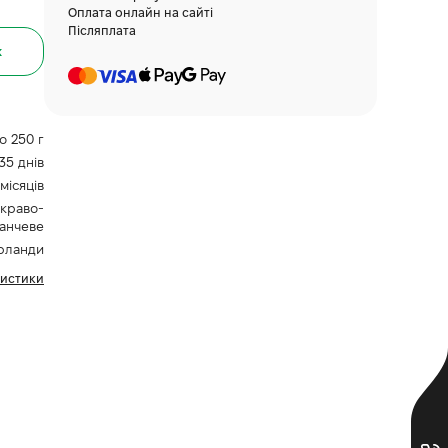
Оплата онлайн на сайті
Післяплата
к
до 250 г
35 днів
місяців
скраво-
анчеве
рланди
ристики