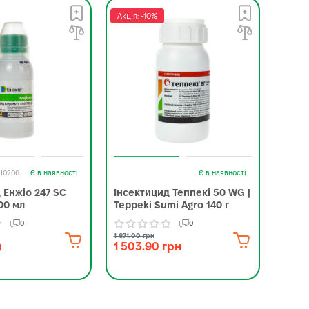
Акція: -10%
Акція:
-10206
Є в наявності
Є в наявності
 Енжіо 247 SC
Інсектицид Теппекі 50 WG |
Інсе
00 мл
Teppeki Sumi Agro 140 г
Corte
0
0
1 671.00 грн
3 245.0
н
1 503.90 грн
2 88