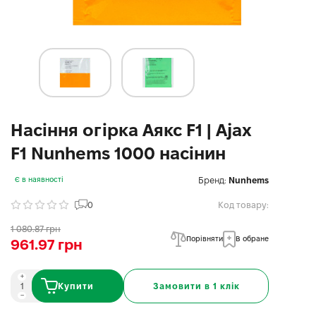
Насіння огірка Аякс F1 | Ajax
F1 Nunhems 1000 насінин
Бренд:
Nunhems
Є в наявності
0
Код товару:
1 080.87 грн
Порівняти
В обране
961.97 грн
Купити
Замовити в 1 клік