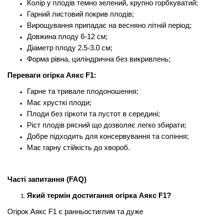
Колір у плодів темно зелений, крупно горбкуватий;
Гарний листовий покрив плодів;
Вирощування припадає на весняно літній період;
Довжина плоду 6-12 см;
Діаметр плоду 2.5-3.0 см;
Форма рівна, циліндрична без викривлень;
Переваги огірка Аякс F1:
Гарне та тривале плодоношення;
Має хрусткі плоди;
Плоди без гіркоти та пустот в середині;
Ріст плодів рясний що дозволяє легко збирати;
Добре підходить для консервування та соління;
Має гарну стійкість до хвороб.
Часті запитання (FAQ)
Який термін достигання огірка Аякс F1?
Огірок Аякс F1 є ранньостиглим та дуже