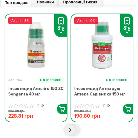
Новинки
Пропозиції тижня
Топ продаж
Акція: -13%
Акція: -10%
AA-10203
Є в наявності
Є в наявності
Інсектицид Ампліго 150 ZC
Інсектицид Антихрущ
Syngenta 40 мл
Аптека Садівника 150 мл
0
0
263.00 грн
212.00 грн
228.81 грн
190.80 грн