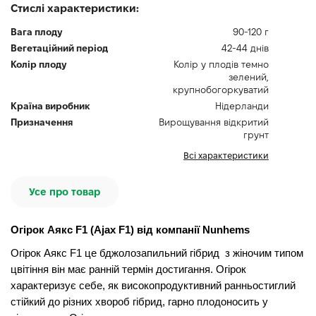
Стислі характеристики:
Вага плоду
90-120 г
Вегетаційний період
42-44 днів
Колір плоду
Колір у плодів темно
зелений,
крупнобогоркуватий
Країна виробник
Нідерланди
Призначення
Вирощування відкритий
грунт
Всі характеристики
Усе про товар
Огірок Аякс F1 (Ajax F1) від компанії Nunhems
Огірок Аякс F1 це бджолозапильний гібрид з жіночим типом
цвітіння він має ранній термін достигання. Огірок
характеризує себе, як високопродуктивний ранньостиглий
стійкий до різних хвороб гібрид, гарно плодоносить у