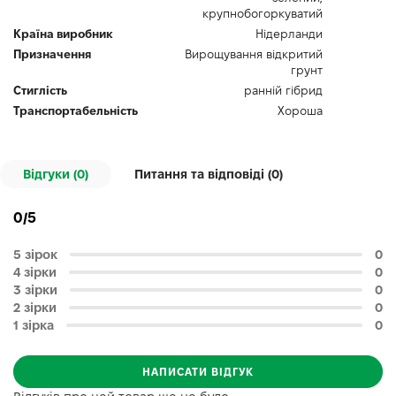
крупнобогоркуватий
Країна виробник
Нідерланди
Призначення
Вирощування відкритий
грунт
Стиглість
ранній гібрид
Транспортабельність
Хороша
Відгуки (0)
Питання та відповіді (
0
)
0/5
5 зірок
0
4 зірки
0
3 зірки
0
2 зірки
0
1 зірка
0
НАПИСАТИ ВІДГУК