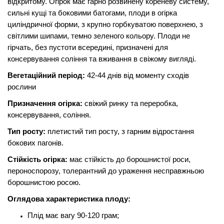
відкритому. Огірок має гарно розвинену кореневу систему,
сильні кущі та боковими батогами, плоди в огірка
циліндричної форми, з крупно горбкуватою поверхнею, з
світлими шипами, темно зеленого кольору. Плоди не
гірчать, без пустоти всередині, призначені для
консервування соління та вживання в свіжому вигляді.
Вегетаційний період:
42-44 днів від моменту сходів
рослини
Призначення огірка:
свіжий ринку та переробка,
консервування, соління.
Тип росту:
плетистий тип росту, з гарним відростання
бокових пагонів.
Стійкість огірка:
має стійкість до
борошнистої роси,
пероноспорозу, толерантний до ураження несправжньою
борошнистою росою.
Оглядова характеристика плоду:
Плід має вагу 90-120 грам;