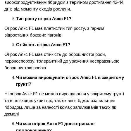
високопродуктивним гібридом з терміном достигання 42-44
днів від моменту сходів рослини.
Тип росту огірка Аякс F1?
Огірок Аякс F1 має плетистий тип росту, з гарним
відростання бокових пагонів.
Стійкість огірка Аякс F1?
Огірок Аякс F1 має стійкість до
борошнистої роси,
пероноспорозу, толерантний до ураження несправжньою
борошнистою росою.
Чи можна вирощувати огірок Аякс F1 в закритому
грунті?
Ні огірок Аякс F1 не можна вирощування у закритому грунті
та в плівкових укриттях, так як він є бджолозапильним
гібридом, лише за наяності комах запилювачів таких як
джмелі
Чи має огірок Аякс F1 довготривале
плодоношення?