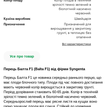
Колір плоду
Колір плодів в технічній
зрілості темно зелений в
біологічній насичено
червоний.
Країна виробник
Швейцарія
Призначення
Призначений для
вирощування у закритому
грунті, в теплицях без
опалення
Всі характеристики
Усе про товар
Перець Балта F1 (Balta F1) від фірми Syngenta
Перець Балта F1 це новинка середньо раннього перцю, що 
має плоди блочного типу. Плоди під час повного достигання 
мають червоний колір вирощується в закритому грунті. 
Період дозрівання становить 60-65 днів. Колір в технічній 
зрілості темно зелений, в біологічній насичено червоний. 
Середньорослий перець має рясне листя на кущах воно 
гарно захищає плоди від сонця. Стійкий до ураження 