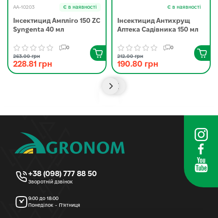
AA-10203
Є в наявності
Є в наявності
Інсектицид Ампліго 150 ZC
Інсектицид Антихрущ
Syngenta 40 мл
Аптека Садівника 150 мл
0
0
263.00 грн
212.00 грн
228.81 грн
190.80 грн
+38 (098) 777 88 50
Зворотній дзвінок
9:00 до 18:00
Понеділок - П’ятниця