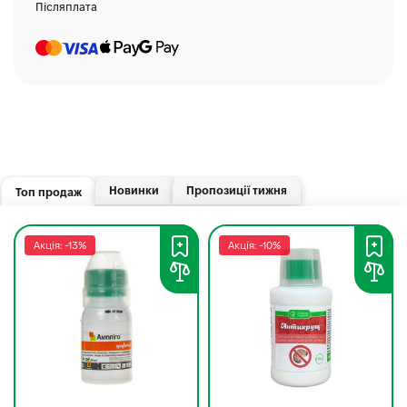
Післяплата
Новинки
Пропозиції тижня
Топ продаж
Акція: -13%
Акція: -10%