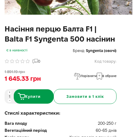
Насіння перцю Балта F1 |
Balta F1 Syngenta 500 насінин
Бренд:
Syngenta (овочі)
Є в наявності
0
Код товару:
1 891.19 грн
Порівняти
В обране
1 645.33 грн
Купити
Замовити в 1 клік
Стислі характеристики:
Вага плоду
200-250 г
Вегетаційний період
60-65 днів