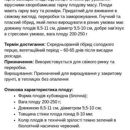
вірусними хворобами,має гарну плодову масу. Плоди 
мають гарну вагу та розміри. Придатний для вживання в 
свіжому вигляді, переробки та заморожування. Гнучкий та 
плаский гібрид, який легко вирощувати в різних умовах має 
довжину плодів 8,5-11 см, діаметр 9,5-10 см, добре зав’язує 
в стресових умовах, вага плоду 200-250 г           
Термін достигання: 
Середньоранній гібрид солодкого 
перцю, вегетаційний період – 60-65 днів після висадки 
розсади.
Призначення:
 Використовується для свіжого ринку та 
переробки.
Вирощування: Призначений для вирощування у закритому 
грунті, в теплицях без опалення 
Описова характеристика плоду:
Форма плодів кубовидна (блочна);
Вага плоду 200-250 г;
Довжиною 8,5-11 см, діаметром 9,5-10 см;
Товщина стінки плода понад 8-10 мм;
Колір плодів в технічній зрілості темно зелений в 
біологічній насичено червоний. 