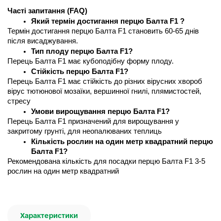
Часті запитання (FAQ) 
Який термін достигання перцю Балта F1 ?
Термін достигання перцю Балта F1 становить 60-65 днів 
після висаджування.
Тип плоду перцю Балта F1?
Перець Балта F1 має кубоподібну форму плоду.
Стійкість перцю Балта F1?
Перець Балта F1 має стійкість до різних вірусних хвороб 
вірус тютюнової мозаїки, вершинної гнилі, плямистостей, 
стресу
Умови вирощування перцю Балта F1?
Перець Балта F1 призначений для вирощування у 
закритому грунті, для неопалюваних теплиць
Кількість рослин на один метр квадратний перцю 
Балта F1?
Рекомендована кількість для посадки перцю Балта F1 3-5 
рослин на один метр квадратний
Характеристики