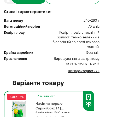
Стислі характеристики:
Вага плоду
240-260 г
Вегетаційний період
70 днів
Колір плоду
Колір плодів в технічній
зрілості темно зелений в
біологічній зрілості яскраво
жовтий.
Країна виробник
Франція
Призначення
Вирощування в відкритому
та закритому грунті.
Всі характеристики
Варіанти товару
Є в наявності
Акція: -7%
Насіння перцю
Спрінгбокс F1 |
Springbox F1 Clause