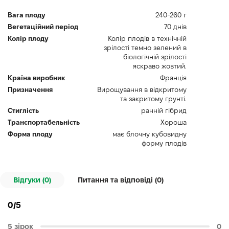
Вага плоду
240-260 г
Вегетаційний період
70 днів
Колір плоду
Колір плодів в технічній
зрілості темно зелений в
біологічній зрілості
яскраво жовтий.
Країна виробник
Франція
Призначення
Вирощування в відкритому
та закритому грунті.
Стиглість
ранній гібрид
Транспортабельність
Хороша
Форма плоду
має блочну кубовидну
форму плодів
Відгуки (0)
Питання та відповіді (
0
)
0/5
5 зірок
0