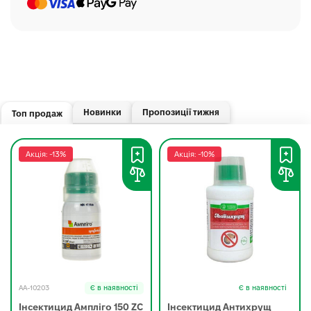
Новинки
Пропозиції тижня
Топ продаж
Акція: -13%
Акція: -10%
AA-10203
Є в наявності
Є в наявності
Інсектицид Ампліго 150 ZC
Інсектицид Антихрущ