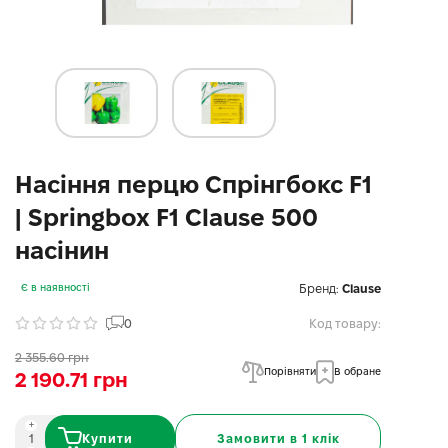
Насіння перцю Спрінгбокс F1
| Springbox F1 Clause 500
насінин
Бренд:
Clause
Є в наявності
0
Код товару:
2 355.60 грн
Порівняти
В обране
2 190.71 грн
Купити
Замовити в 1 клік