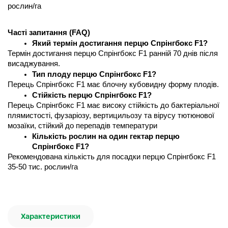
рослин/га 
Часті запитання (FAQ) 
Який термін достигання перцю Спрінгбокс F1?
Термін достигання перцю Спрінгбокс F1 ранній 70 днів після 
висаджування.
Тип плоду перцю Спрінгбокс F1?
Перець Спрінгбокс F1 має блочну кубовидну форму плодів.
Стійкість перцю Спрінгбокс F1?
Перець Спрінгбокс F1 має високу стійкість до бактеріальної 
плямистості, фузаріозу, вертицильозу та вірусу тютюнової 
мозаїки, стійкий до перепадів температури
Кількість рослин на один гектар перцю 
Спрінгбокс F1?
Рекомендована кількість для посадки перцю Спрінгбокс F1 
35-50 тис. рослин/га
Характеристики