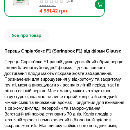
1000 насінин
0
4 711.20 грн
4 381.42 грн
Усе про товар
Clause
Перець Спрінгбокс F1 (Springbox F1) від фірми 
Перець Спрінгбокс F1 ранній дуже урожайний гібрид перцю, 
плоди блочної кубовидної форми. Під час повного 
достигання плоди мають яскраве жовте забарвлення. 
Призначений для вирощування у відкритому та закритому 
грунті, можна вирощувати як весняно літній період, так і в 
літньо осінній період. Має смачну мякоть з хрусткою 
структурою, яка має не лише гарний колір, а й солодкий 
ніжний смак та виражений аромат. Придатний для вживання 
в свіжому вигляді, переробки та заморожування.  
Вегетаційний період становить 70 днів. Колір плодів в 
технічній зрілості темно зелений в біологічній зрілості 
яскраво жовтий.  Має високу стійкістю до погодних змін, 