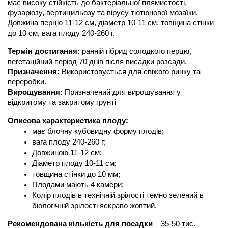
має високу стійкість до бактеріальної плямистості, 
фузаріозу, вертицильозу та вірусу тютюнової мозаїки. 
Довжина перцю 11-12 см, діаметр 10-11 см, товщина стінки 
до 10 см, вага плоду 240-260 г.          
Термін достигання: 
ранній гібрид солодкого перцю, 
вегетаційний період 70 днів після висадки розсади.
Призначення:
 Використовується для свіжого ринку та 
переробки.
Вирощування: 
Призначений для вирощування у 
відкритому та закритому грунті
Описова характеристика плоду:
має блочну кубовидну форму плодів;
вага плоду 240-260 г;
Довжиною 11-12 см;
Діаметр плоду 10-11 см; 
товщина стінки до 10 мм;
Плодами мають 4 камери;
Колір плодів в технічній зрілості темно зелений в 
біологічній зрілості яскраво жовтий. 
Рекомендована кількість для посадки
 – 35-50 тис. 