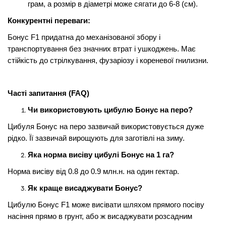
грам, а розмір в діаметрі може сягати до 6-8 (см).
Конкурентні переваги:
Бонус F1 придатна до механізованої збору і
транспортування без значних втрат і ушкоджень. Має
стійкість до стрілкування, фузаріозу і кореневої гнилизни.
Часті запитання (FAQ)
Чи використовують цибулю Бонус на перо?
Цибуля Бонус на перо зазвичай використовується дуже
рідко. Її зазвичай вирощують для заготівлі на зиму.
Яка норма висіву цибулі Бонус на 1 га?
Норма висіву від 0.8 до 0.9 млн.н. на один гектар.
Як краще висаджувати Бонус?
Цибулю Бонус F1 може висівати шляхом прямого посіву
насіння прямо в грунт, або ж висаджувати розсадним