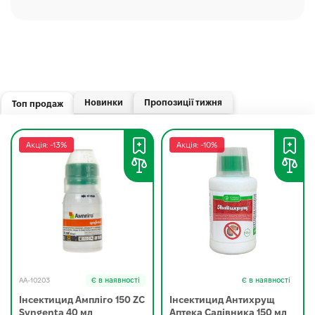
Новинки
Пропозиції тижня
Топ продаж
Акція: -13%
Акція: -10%
AA-10203
Є в наявності
Є в наявності
Інсектицид Ампліго 150 ZC
Інсектицид Антихрущ
Syngenta 40 мл
Аптека Садівника 150 мл