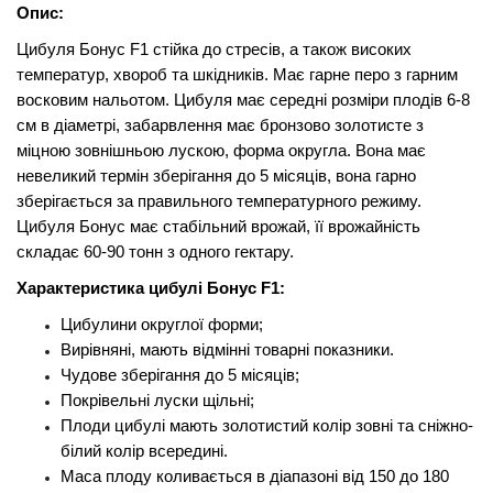
Опис:
Цибуля Бонус F1 стійка до стресів, а також високих
температур, хвороб та шкідників. Має гарне перо з гарним
восковим нальотом. Цибуля має середні розміри плодів 6-8
см в діаметрі, забарвлення має бронзово золотисте з
міцною зовнішньою лускою, форма округла. Вона має
невеликий термін зберігання до 5 місяців, вона гарно
зберігається за правильного температурного режиму.
Цибуля Бонус має стабільний врожай, її врожайність
складає 60-90 тонн з одного гектару.
Характеристика цибулі Бонус F1:
Цибулини округлої форми;
Вирівняні, мають відмінні товарні показники.
Чудове зберігання до 5 місяців;
Покрівельні луски щільні;
Плоди цибулі мають золотистий колір зовні та сніжно-
білий колір всередині.
Маса плоду коливається в діапазоні від 150 до 180