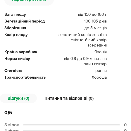
Вага плоду
від 150 до 180 г
Вегетаційний період
100-105 днів
Зберігання
до 5 місяців
Колір плоду
золотистий колір зовні та
сніжно-білий колір
всередині
Країна виробник
Японія
Норма висіву
від 0.8 до 0.9 млн.н. на
один гектар
Стиглість
рання
Транспортабельність
Хороша
Відгуки (0)
Питання та відповіді (
0
)
0/5
5 зірок
0
4 зірки
0