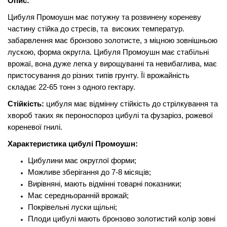
Опис:
Цибуля Промоушн має потужну та розвинену кореневу
частину стійка до стресів, та високих температур.
забарвлення має бронзово золотисте, з міцною зовнішньою
лускою, форма округла. Цибуля Промоушн має стабільні
врожаї, вона дуже легка у вирощуванні та невибаглива, має
пристосування до різних типів грунту. Її врожайність
складає 22-65 тонн з одного гектару.
Стійкість:
цибуля має відмінну стійкість до стрілкування та
хвороб таких як пероноспороз цибулі та фузаріоз, рожевої
кореневої гнилі.
Характеристика цибулі Промоушн:
Цибулини має округлої форми;
Можливе зберігання до 7-8 місяців;
Вирівняні, мають відмінні товарні показники;
Має середньоранній врожай;
Покрівельні луски щільні;
Плоди цибулі мають бронзово золотистий колір зовні