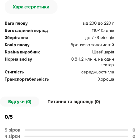
Характеристики
Вага плоду
від 200 до 220 г
Вегетаційний період
110-115 днів
Зберігання
до 7 -8 місяців
Колір плоду
бронзово золотистий
Країна виробник
Швейцарія
Норма висіву
0,8-1,2 млн.н. на один
гектар
Стиглість
середньостигла
Транспортабельність
Хороша
Відгуки (0)
Питання та відповіді (
0
)
0/5
5 зірок
0
4 зірки
0