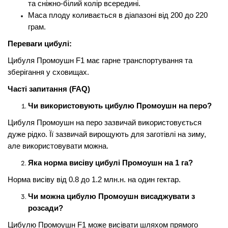
та сніжно-білий колір всередині.
Маса плоду коливається в діапазоні від 200 до 220
грам.
Переваги цибулі:
Цибуля Промоушн F1 має гарне транспортування та
зберігання у сховищах.
Часті запитання (FAQ)
Чи використовують цибулю Промоушн на перо?
Цибуля Промоушн на перо зазвичай використовується
дуже рідко. Її зазвичай вирощують для заготівлі на зиму,
але використовувати можна.
Яка норма висіву цибулі Промоушн на 1 га?
Норма висіву від 0.8 до 1.2 млн.н. на один гектар.
Чи можна цибулю Промоушн висаджувати з
розсади?
Цибулю Промоушн F1 може висівати шляхом прямого