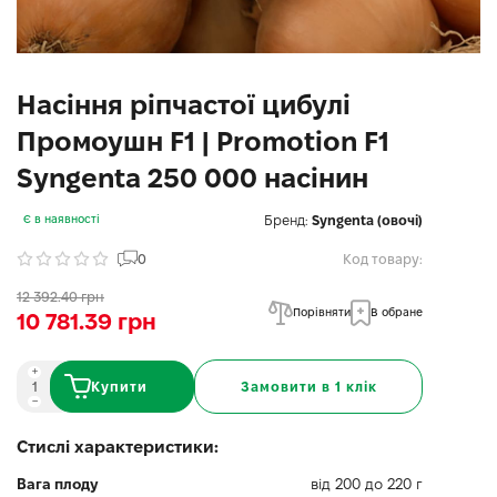
Насіння ріпчастої цибулі
Промоушн F1 | Promotion F1
Syngenta 250 000 насінин
Бренд:
Syngenta (овочі)
Є в наявності
0
Код товару:
12 392.40 грн
Порівняти
В обране
10 781.39 грн
Купити
Замовити в 1 клік
Стислі характеристики:
Вага плоду
від 200 до 220 г