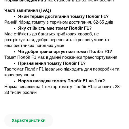
Норма висадки на 1 га:
 становить 28-33 тисяч рослин
Часті запитання (FAQ) 
Який термін достигання томату Полбіг F1?
Ранній гібрид томату з терміном достигання, 62-65 днів 
Яку стійкість має томат Полбіг F1?
Має стійкість до багатьох грибкових хвороб, не 
розтріскується, добре переносить стресові умови та 
несприятливих погодних умов 
Чи добре транспортується томат Полбіг F1?
Томат Полбіг F1 має відмінні показники транспортування
Призначення томату Полбіг F1?
Так томат Полбіг F1 ідеально підходить для переробки та 
консервування.
Норма висадки томату Полбіг F1 на 1 га?
Норма висадки на 1 гектар томату Полбіг F1 становить 28-
33 тисяч рослин
Характеристики