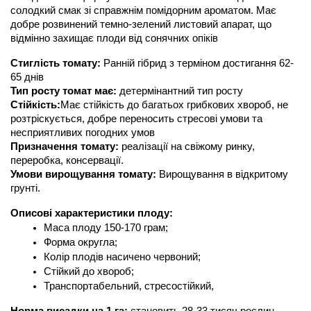
солодкий смак зі справжнім помідорним ароматом. Має 
добре розвинений темно-зелений листовий апарат, що 
відмінно захищає плоди від сонячних опіків
Стиглість томату: 
Ранній гібрид з терміном достигання 62-
65 днів
Тип росту томат має: 
детермінантний тип росту
Стійкість:
Має стійкість до багатьох грибкових хвороб, не 
розтріскується, добре переносить стресові умови та 
несприятливих погодних умов 
Призначення томату:
 реалізації на свіжому ринку, 
переробка, консервації.
Умови вирощування томату:
 Вирощування в відкритому 
грунті.
Описові характеристики плоду:
Маса плоду 150-170 грам;
Форма округла;
Колір плодів насичено червоний;
Стійкий до хвороб;
Транспортабельний, стресостійкий, 