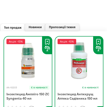
Новинки
Пропозиції тижня
Топ продаж
Акція: -13%
Акція: -10%
AA-10203
Є в наявності
Є в наявності
Інсектицид Ампліго 150 ZC
Інсектицид Антихрущ
Syngenta 40 мл
Аптека Садівника 150 мл