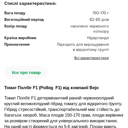
Стислі характеристики:
Вага плоду
150–170 г
Вегетаційний період
62-65 днів
Колір плоду
насичено червоного
кольору
Країна виробник
Нідерланди
Призначення
Підходить для вирощування
в відкритому грунті
Всі характеристики
Усе про товар
Томат Полбіг F1 (Polbig  F1) від компанії Bejo
Томат Полбіг F1 детермінантний ранній червоноплідний 
круглий великоплідний гібрид томату для відкритого ґрунту, 
Гібрид стресостійкий, транспортабельний має стійкість до 
багатьох хвороб. Маса плодів 150-170 грам, плоди вирівняні 
за розміром створений для універсального використання. 
На одній кисті формується по 5-6 зав'язей. Плоди мають 