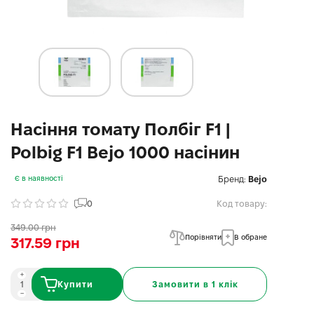
Насіння томату Полбіг F1 |
Polbig F1 Bejo 1000 насінин
Бренд:
Bejo
Є в наявності
0
Код товару:
349.00 грн
Порівняти
В обране
317.59 грн
Купити
Замовити в 1 клік