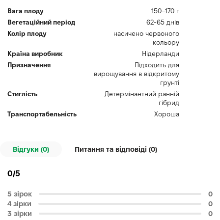
Вага плоду
150–170 г
Вегетаційний період
62-65 днів
Колір плоду
насичено червоного
кольору
Країна виробник
Нідерланди
Призначення
Підходить для
вирощування в відкритому
грунті
Стиглість
Детермінантний ранній
гібрид
Транспортабельність
Хороша
Відгуки (0)
Питання та відповіді (
0
)
0/5
5 зірок
0
4 зірки
0
3 зірки
0