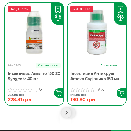
Акція: -13%
Акція: -10%
AA-10203
Є в наявності
Є в наявності
Інсектицид Ампліго 150 ZC
Інсектицид Антихрущ
Syngenta 40 мл
Аптека Садівника 150 мл
0
0
263.00 грн
212.00 грн
228.81 грн
190.80 грн