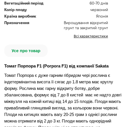
Вегетаційний період
60-70 днів
Колір плоду
червоний
Країна виробник
Японія
Призначення
Вирощування відкритий
грунт та закритий грунт
Всі характеристики
Усе про товар
Томат Порпора F1 (Porpora F1) від компанії Sakata
Томат Порпора є дуже гарним гібридом чері рослина є
індетермінантна висота її сягає до 1.8 метра має круглу
форму. Рослина має гарну відкриту ботву, добре
збалансована, формує від 7 до 8 кистей має не надто довгі
міжвузля на кожній китиці від 14 до 15 плодів. Плоди мають
привабливий глянцевий вигляд, за кольором вони червоні.
Плоди на китицях мають вагу 20-25 грам з однієї рослини
можна отримати від 2 до 3 кг. Плоди мають однорідний