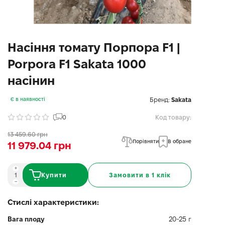
Насіння томату Порпора F1 |
Porpora F1 Sakata 1000
насінин
Бренд:
Sakata
Є в наявності
0
Код товару:
13 459.60 грн
Порівняти
В обране
11 979.04 грн
Купити
Замовити в 1 клік
Стислі характеристики:
Вага плоду
20-25 г