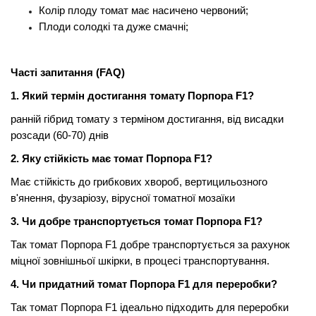
Колір плоду томат має насичено червоний;
Плоди солодкі та дуже смачні;
Часті запитання (FAQ)
1. Який термін достигання томату Порпора F1?
ранній гібрид томату з терміном достигання, від висадки
розсади (60-70) днів
2. Яку стійкість має томат Порпора F1?
Має стійкість до грибкових хвороб, вертицильозного
в'янення, фузаріозу, вірусної томатної мозаїки
3. Чи добре транспортується томат Порпора F1?
Так томат Порпора F1 добре транспортується за рахунок
міцної зовнішньої шкірки, в процесі транспортування.
4. Чи придатний томат Порпора F1 для переробки?
Так томат Порпора F1 ідеально підходить для переробки