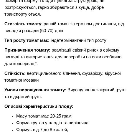
розмір та форму. Плоди щільні за структурою, не
розтріскуються, гарно збираються з куща, добре
транспортуються.
Стиглість томату
: ранній томат з терміном достигання, від
висадки розсади (60-70) днів
Тип росту томат має:
індетермінантний тип росту
Призначення томату:
реалізації свіжий ринок в свіжому
вигляді та використання для переробки на соки особливо
для консервації.
Стійкість:
вертицильозного в'янення, фузаріозу, вірусної
томатної мозаїки
Умови вирощування томату:
Вирощування закритий грунт
та відкритий грунт.
Описові характеристики плоду:
Масу томат має 20-25 грам;
Форма кругла у плодів та вирівняна;
Формує від 7 до 8 кистей;