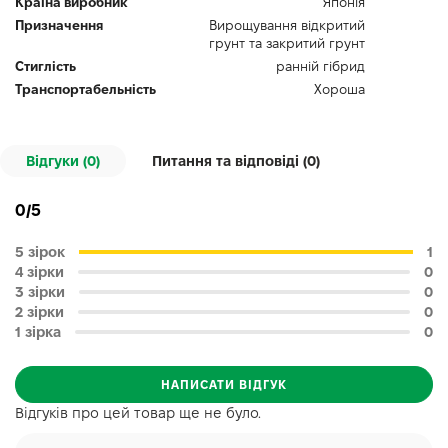
Країна виробник
Японія
Призначення
Вирощування відкритий
грунт та закритий грунт
Стиглість
ранній гібрид
Транспортабельність
Хороша
Відгуки (0)
Питання та відповіді (
0
)
0/5
5 зірок
1
4 зірки
0
3 зірки
0
2 зірки
0
1 зірка
0
НАПИСАТИ ВІДГУК
Відгуків про цей товар ще не було.