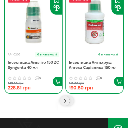
AA-10203
Є в наявності
Є в наявності
Інсектицид Ампліго 150 ZC
Інсектицид Антихрущ
Syngenta 40 мл
Аптека Садівника 150 мл
0
0
263.00 грн
212.00 грн
228.81 грн
190.80 грн