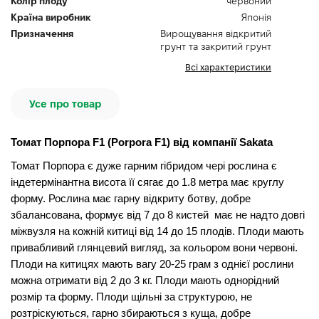
Колір плоду
червоний
Країна виробник
Японія
Призначення
Вирощування відкритий
грунт та закритий грунт
Всі характеристики
Усе про товар
Томат Порпора F1 (Porpora F1) від компанії Sakata
Томат Порпора є дуже гарним гібридом чері рослина є
індетермінантна висота її сягає до 1.8 метра має круглу
форму. Рослина має гарну відкриту ботву, добре
збалансована, формує від 7 до 8 кистей має не надто довгі
міжвузля на кожній китиці від 14 до 15 плодів. Плоди мають
привабливий глянцевий вигляд, за кольором вони червоні.
Плоди на китицях мають вагу 20-25 грам з однієї рослини
можна отримати від 2 до 3 кг. Плоди мають однорідний
розмір та форму. Плоди щільні за структурою, не
розтріскуються, гарно збираються з куща, добре