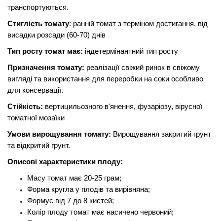
транспортуються.
Стиглість томату
: ранній томат з терміном достигання, від
висадки розсади (60-70) днів
Тип росту томат має:
індетермінантний тип росту
Призначення томату:
реалізації свіжий ринок в свіжому
вигляді та використання для переробки на соки особливо
для консервації.
Стійкість:
вертицильозного в'янення, фузаріозу, вірусної
томатної мозаїки
Умови вирощування томату:
Вирощування закритий грунт
та відкритий грунт.
Описові характеристики плоду:
Масу томат має 20-25 грам;
Форма кругла у плодів та вирівняна;
Формує від 7 до 8 кистей;
Колір плоду томат має насичено червоний;