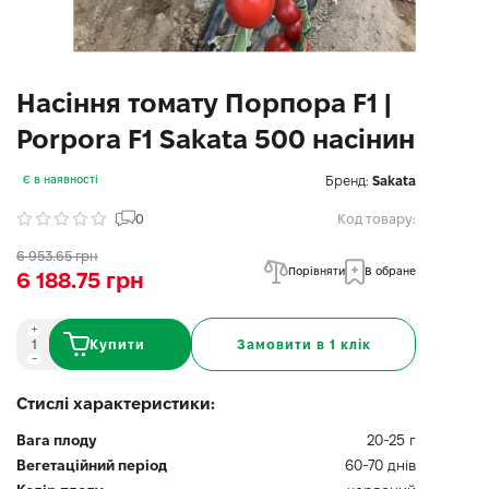
Насіння томату Порпора F1 |
Porpora F1 Sakata 500 насінин
Бренд:
Sakata
Є в наявності
0
Код товару:
6 953.65 грн
Порівняти
В обране
6 188.75 грн
Купити
Замовити в 1 клік
Стислі характеристики:
Вага плоду
20-25 г
Вегетаційний період
60-70 днів