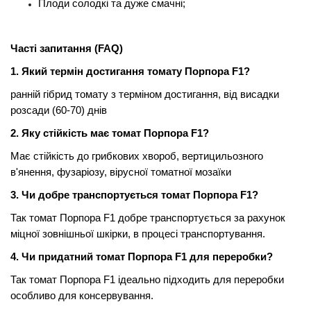
Плоди солодкі та дуже смачні;
Часті запитання (FAQ)
1. Який термін достигання томату Порпора F1?
ранній гібрид томату з терміном достигання, від висадки
розсади (60-70) днів
2. Яку стійкість має томат Порпора F1?
Має стійкість до грибкових хвороб, вертицильозного
в'янення, фузаріозу, вірусної томатної мозаїки
3. Чи добре транспортується томат Порпора F1?
Так томат Порпора F1 добре транспортується за рахунок
міцної зовнішньої шкірки, в процесі транспортування.
4. Чи придатний томат Порпора F1 для переробки?
Так томат Порпора F1 ідеально підходить для переробки
особливо для консервування.