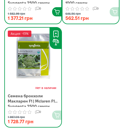
Syngenta 2500 семян
1000 семян
0
0
1 582.99 грн
646.56 грн
1 377.21 грн
562.51 грн
Акция: -13%
Нет в наличии
Семена брокколи
Макларен F1 | Mclaren F1
Syngenta 2500 семян
0
1 987.09 грн
1 728.77 грн