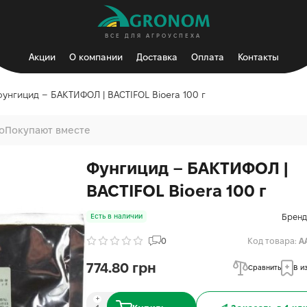
ВСЕ ДЛЯ АГРОУСПЕХА
Акции
О компании
Доставка
Оплата
Контакты
унгицид – БАКТИФОЛ | BACTIFOL Bioera 100 г
о
Покупают вместе
Фунгицид – БАКТИФОЛ |
BACTIFOL Bioera 100 г
Бренд
Есть в наличии
0
Код товара:
A
774.80 грн
Сравнить
В и