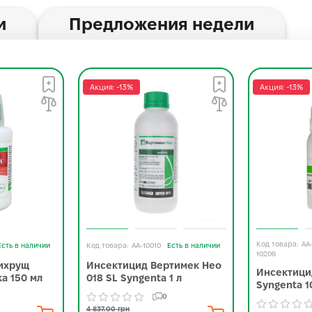
и
Предложения недели
Акция: -13%
Акция: -13%
AA
Есть в наличии
AA-10010
Есть в наличии
10206
ихрущ
Инсектицид Вертимек Нео
Инсектици
а 150 мл
018 SL Syngenta 1 л
Syngenta 1
0
4 837.00 грн