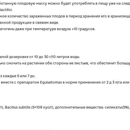
отанную плодовую массу можно будет употреблять в пищу уже на сле
ctifol.
ное количество зараженных плодов в период хранения его в хранилища
анной продукции в свежем виде.
патогены даже при температуре воздуха +10 градусов.
малой дозировке от 10 до 30 г/10 литров воды.
о смочить на растении обе стороны ее листьев, что обеспечит больш
 каждые 5 или 7 дн.
 вместе с препаратом Equisetomax в норме применения от 2 д 3 л/га или
г), Bacillus subtilis (5×109 куо/г), дополнительные вещества: силикаты(5%),