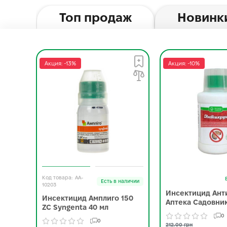
Топ продаж
Новинк
Акция: -13%
Акция: -10%
AA-
Есть в наличии
10203
Инсектицид Ант
Инсектицид Амплиго 150
Аптека Садовник
ZC Syngenta 40 мл
0
0
212.00 грн