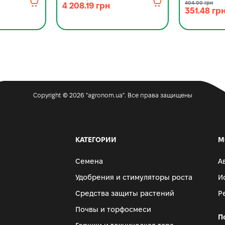
404.00 грн
4 208.19 грн
351.48 гр
Copyright © 2026 "agronom.ua". Все права защищены
КАТЕГОРИИ
М
Семена
А
Удобрения и стимуляторы роста
И
Средства защиты растений
Р
Почвы и торфосмеси
П