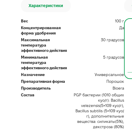
Характеристики
Вес
100 г
AA-10080
Концентрированная
Да
Есть в наличии
форма удобрения
Биоактиватор
Максимальная
30 градусов
ЭКИСИТИМАКС |
температура
EQUISETOMAX Bioera 1л
эффективного действия
Минимальная
5 градусов
0
температура
1 300.00 грн
эффективного действия
Назначение
Универсальное
Препаративная форма
Порошок
Производитель
Bioera
Состав
PGP бактерии (1010 общих
куо/г): Bacillus
velezensis(5×109 куо/г),
Bacillus subtilis (5×109 куо/
г), дополнительные
вещества: силикаты(5%),
декстроза (80%)