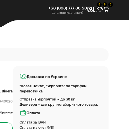
0
0
0
+38 (098) 777 88 50
Зателефонувати вам?
Доставка по Украине
"Новая Почта", "Укрпочта" по тарифам
:
Bioera
перевозчика
Отправка
Укрпочтой – до 30 кг
A-10020
Деливери
– для крупногабаритного товара.
збранное
Оплата
Оплата за IBAN
Оплата на счет ФЛП