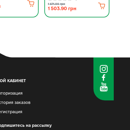
2 88
1 671.00 грн
н
1 503.90 грн
ОЙ КАБИНЕТ
вторизация
стория заказов
егистрация
одпишитесь на рассылку