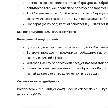
Возможно применение в период сбора урожая. Обраб
день после того, как провели обработку препаратом Ba
Bactifol уменьшает у обработанных растений процент
также улучшает транспортировку и реализацию собр
Препарат (Бактифол) Bactifol работает и уничтожает 
Как используется BACTIFOL (Бактифол):
Внекорневой подкормкой:
Для рассады и взрослых растений от 1 до 2 кг/га, или 
Во время проведения подкормки необходимо тщательн
защиту и лучший эффект.
Интервал между обработками следует повторять через
Bioera рекомендует применять при обработке Bactifol
малой дозировке от 30 до 60 мл/10 литров воды.
Составная часть удобрения:
PGP бактерии (1010 общих куо/г): Bacillus velezensis(5×109 куо/
декстроза (80%)