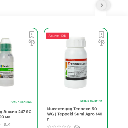
Акция: -10%
Акция:
-
Есть в наличии
Есть в наличии
Инсектицид Теппеки 50
Инсе
д Энжио 247 SC
WG | Teppeki Sumi Agro 140
Corte
00 мл
г
0
0
3 245.0