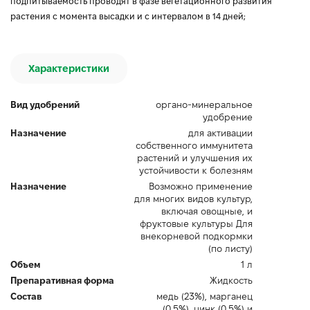
подпитываемость проводят в фазе вегетационного развития
растения с момента высадки и с интервалом в 14 дней;
Характеристики
Вид удобрений
органо-минеральное
удобрение
Назначение
для активации
собственного иммунитета
растений и улучшения их
устойчивости к болезням
Назначение
Возможно применение
для многих видов культур,
включая овощные, и
фруктовые культуры Для
внекорневой подкормки
(по листу)
Объем
1 л
Препаративная форма
Жидкость
Состав
медь (23%), марганец
(0,5%), цинк (0,5%) и