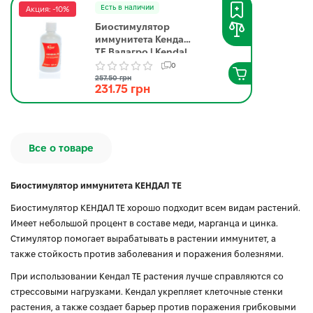
Есть в наличии
Акция: -10%
Биостимулятор
иммунитета Кендал
ТЕ Валагро | Kendal
TE Valagro 100 мл
0
257.50 грн
231.75 грн
Все о товаре
Биостимулятор иммунитета КЕНДАЛ ТE
Биостимулятор КЕНДАЛ ТE хорошо подходит всем видам растений.
Имеет небольшой процент в составе меди, марганца и цинка.
Стимулятор помогает вырабатывать в растении иммунитет, а
также стойкость против заболевания и поражения болезнями.
При использовании Кендал ТЕ растения лучше справляются со
стрессовыми нагрузками. Кендал укрепляет клеточные стенки
растения, а также создает барьер против поражения грибковыми