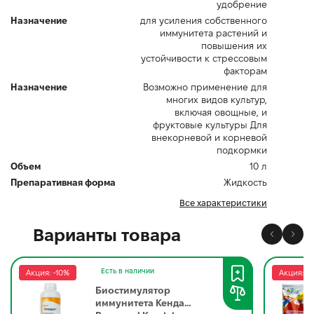
удобрение
Назначение
для усиления собственного
иммунитета растений и
повышения их
устойчивости к стрессовым
факторам
Назначение
Возможно применение для
многих видов культур,
включая овощные, и
фруктовые культуры Для
внекорневой и корневой
подкормки
Объем
10 л
Препаративная форма
Жидкость
Все характеристики
Варианты товара
Есть в наличии
Акция: -10%
Акция: -
Биостимулятор
иммунитета Кендал