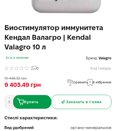
Биостимулятор иммунитета
Кендал Валагро | Kendal
Valagro 10 л
Бренд:
Valagro
Есть в наличии
0
Код товара:
10 448.32 грн
Сравнить
В избранное
9 403.49 грн
Купить
Заказать в 1 клик
Стислі характеристики:
Вид удобрений
органо-минеральное