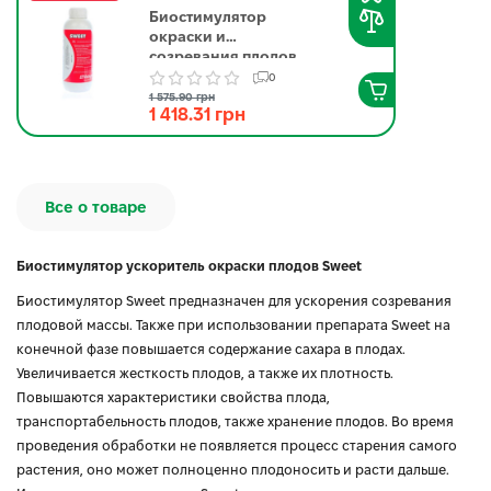
Биостимулятор
окраски и
созревания плодов
Свит Валагро |
0
Sweet Valagro 1 л
1 575.90 грн
1 418.31 грн
Все о товаре
Биостимулятор ускоритель окраски плодов Sweet
Биостимулятор Sweet предназначен для ускорения созревания
плодовой массы. Также при использовании препарата Sweet на
конечной фазе повышается содержание сахара в плодах.
Увеличивается жесткость плодов, а также их плотность.
Повышаются характеристики свойства плода,
транспортабельность плодов, также хранение плодов. Во время
проведения обработки не появляется процесс старения самого
растения, оно может полноценно плодоносить и расти дальше.