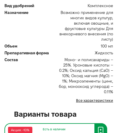
Вид удобрений
Комплексное
Назначение
Возможно применение для
многих видов культур,
включая овощные, и
фруктовые культуры Для
внекорневого внесения (по
листу)
Объем
100 мл
Препаративная форма
Жидкость
Состав
Моно- и полисахариды –
25%. Уроновые кислоты –
0.2%; Оксид кальция (CaO) –
10%; Оксид магния (MgO) –
1%; Микроэлементы (цинк,
бор, монооксид углерода) –
0.11%
Все характеристики
Варианты товара
Есть в наличии
Акция: -10%