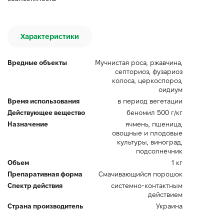
Характеристики
Вредные объекты
Мучнистая роса, ржавчина,
септориоз, фузариоз
колоса, церкоспороз,
оидиум
Время использования
в период вегетации
Действующее вещество
беномил 500 г/кг
Назначение
ячмень, пшеница,
овощные и плодовые
культуры, виноград,
подсолнечник
Объем
1 кг
Препаративная форма
Смачивающийся порошок
Спектр действия
системно-контактным
действием
Страна производитель
Украина