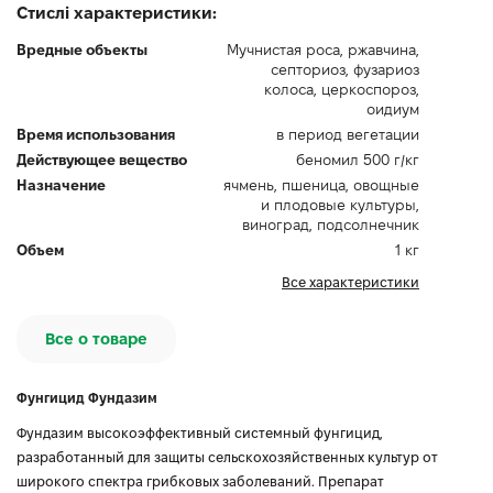
Стислі характеристики:
Вредные объекты
Мучнистая роса, ржавчина,
септориоз, фузариоз
колоса, церкоспороз,
оидиум
Время использования
в период вегетации
Действующее вещество
беномил 500 г/кг
Назначение
ячмень, пшеница, овощные
и плодовые культуры,
виноград, подсолнечник
Объем
1 кг
Все характеристики
Все о товаре
Фунгицид Фундазим
Фундазим высокоэффективный системный фунгицид,
разработанный для защиты сельскохозяйственных культур от
широкого спектра грибковых заболеваний. Препарат