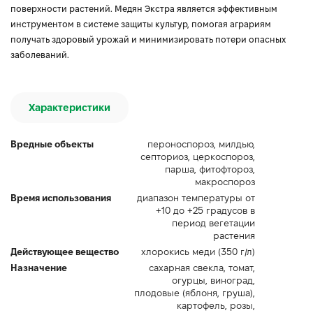
поверхности растений. Медян Экстра является эффективным
инструментом в системе защиты культур, помогая аграриям
получать здоровый урожай и минимизировать потери опасных
заболеваний.
Характеристики
Вредные объекты
пероноспороз, милдью,
септориоз, церкоспороз,
парша, фитофтороз,
макроспороз
Время использования
диапазон температуры от
+10 до +25 градусов в
период вегетации
растения
Действующее вещество
хлорокись меди (350 г/л)
Назначение
сахарная свекла, томат,
огурцы, виноград,
плодовые (яблоня, груша),
картофель, розы,