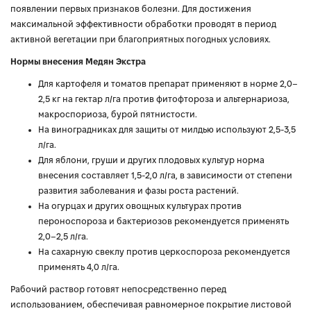
появлении первых признаков болезни. Для достижения
максимальной эффективности обработки проводят в период
активной вегетации при благоприятных погодных условиях.
Нормы внесения Медян Экстра
Для картофеля и томатов препарат применяют в норме 2,0–
2,5 кг на гектар л/га против фитофтороза и альтернариоза,
макроспориоза, бурой пятнистости.
На виноградниках для защиты от милдью используют 2,5-3,5
л/га.
Для яблони, груши и других плодовых культур норма
внесения составляет 1,5-2,0 л/га, в зависимости от степени
развития заболевания и фазы роста растений.
На огурцах и других овощных культурах против
пероноспороза и бактериозов рекомендуется применять
2,0–2,5 л/га.
На сахарную свеклу против церкоспороза рекомендуется
применять 4,0 л/га.
Рабочий раствор готовят непосредственно перед
использованием, обеспечивая равномерное покрытие листовой