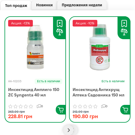
Новинки
Предложения недели
Топ продаж
Акция: -13%
Акция: -10%
AA-10203
Есть в наличии
Есть в наличии
Инсектицид Амплиго 150
Инсектицид Антихрущ
ZC Syngenta 40 мл
Аптека Садовника 150 мл
0
0
263.00 грн
212.00 грн
228.81 грн
190.80 грн