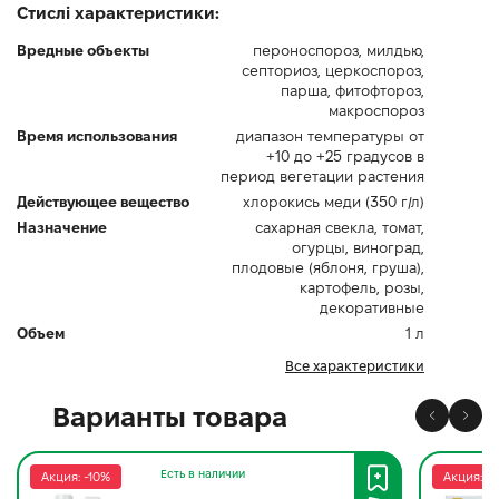
Стислі характеристики:
Вредные объекты
пероноспороз, милдью,
септориоз, церкоспороз,
парша, фитофтороз,
макроспороз
Время использования
диапазон температуры от
+10 до +25 градусов в
период вегетации растения
Действующее вещество
хлорокись меди (350 г/л)
Назначение
сахарная свекла, томат,
огурцы, виноград,
плодовые (яблоня, груша),
картофель, розы,
декоративные
Объем
1 л
Все характеристики
Варианты товара
Есть в наличии
Акция: -10%
Акция: -