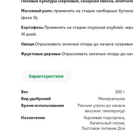
Полевые культуры (зерновые, сахарная свекла, хлопчатни
Масляный рапс:
применять на стадии свободных бутонов 
(фаза G).
Картофель:
Применять на стадии опухания клубней, чер
14 дней.
Овощи
Опрыскивать зеленые плоды до начала созреван
Фруктовые деревья:
Опрыскивать зеленые плоды до нач
Характеристики
Вес
200 г
Вид удобрений
Минеральное
Время использования
Ранним утром до начала
высоких температур
Назначение
Корневая подкормка,
Капельный полив,
Листовое питание Для