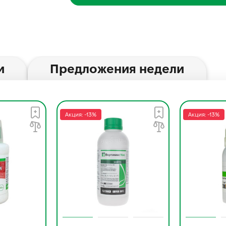
и
Предложения недели
Акция: -13%
Акция: -13%