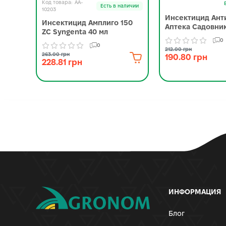
AA-
Есть в наличии
10203
Инсектицид Ант
Инсектицид Амплиго 150
Аптека Садовник
ZC Syngenta 40 мл
0
0
212.00 грн
263.00 грн
190.80 грн
228.81 грн
ИНФОРМАЦИЯ
Блог