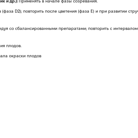
к и др.):
Применять в начале фазы созревания.
(фаза D2); повторить после цветения (фаза Е) и при развитии стру
едуя со сбалансированными препаратами; повторить с интервалом 
ия плодов.
ала окраски плодов