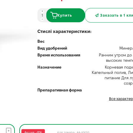
Купить
Заказать в 1 кл
Стислі характеристики:
Вес
Вид удобрений
Минер
Время использования
Ранним утром до
высоких темп
Назначение
Корневая под
Капельный полив, Л
питание Для л
созр
Препаративная форма
Все характе
Акция: -8%
AA-10120