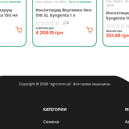
AA
Есть в наличии
AA-10010
Есть в наличии
10206
ихрущ
Инсектицид Вертимек Нео
Инсектици
а 150 мл
018 SL Syngenta 1 л
Syngenta 1
0
4 837.00 грн
404.00 грн
4 208.19 грн
351.48 гр
Copyright © 2026 "agronom.ua". Все права защищены
КАТЕГОРИИ
М
Семена
А