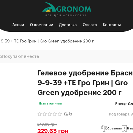
ВСЕ ДЛЯ АГРОУСПЕХА
Акции
О компании
Доставка
Оплата
Контакты
9-39 + ТЕ Гро Грин | Gro Green удобрение 200 г
о
Покупают вместе
Гелевое удобрение Браси
9-9-39 +ТЕ Гро Грин | Gro
Green удобрение 200 г
Бренд:
Gr
Есть в наличии
0
Код товара:
249.60 грн
Сравнить
В и
229.63 грн