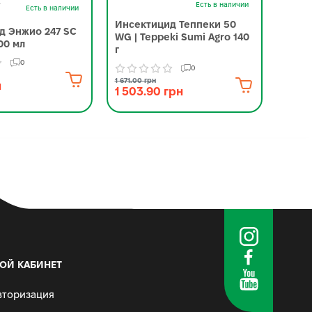
-
Есть в наличии
Есть в наличии
Инсектицид Теппеки 50
Инсе
д Энжио 247 SC
WG | Teppeki Sumi Agro 140
Corte
00 мл
г
0
0
3 245.0
2 88
1 671.00 грн
н
1 503.90 грн
ОЙ КАБИНЕТ
вторизация