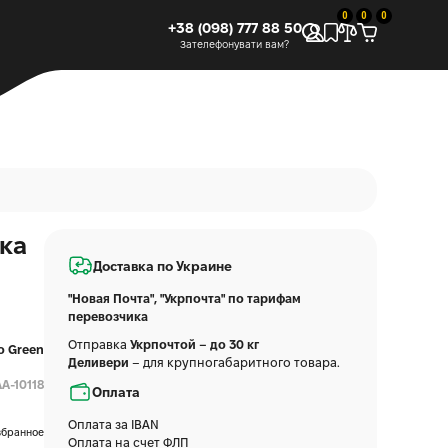
0
0
0
+38 (098) 777 88 50
Зателефонувати вам?
ка
Доставка по Украине
"Новая Почта", "Укрпочта" по тарифам
перевозчика
Отправка
Укрпочтой – до 30 кг
o Green
Деливери
– для крупногабаритного товара.
AA-10118
Оплата
Оплата за IBAN
збранное
Оплата на счет ФЛП