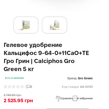
Гелевое удобрение
Кальцифос 9-64-0+11CaO+TE
Гро Грин | Calciphos Gro
Green 5 кг
Бренд:
Gro Green
Есть в наличии
0
Код товара:
AA-10153
2 745.60 грн
Сравнить
В избранное
2 525.95 грн