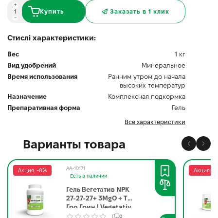
Купить
Заказать в 1 клик
Стислі характеристики:
Вес
1 кг
Вид удобрений
Минеральное
Время использования
Ранним утром до начала
высоких температур
Назначение
Комплексная подкормка
Препаративная форма
Гель
Все характеристики
Варианты товара
AA-10171
Акция: -8%
Акция: -
Есть в наличии
Гель Вегетатив NPK
27-27-27+ 3MgO + TE
Гро Грин | Vegetativ
Gro Green 5 кг
0