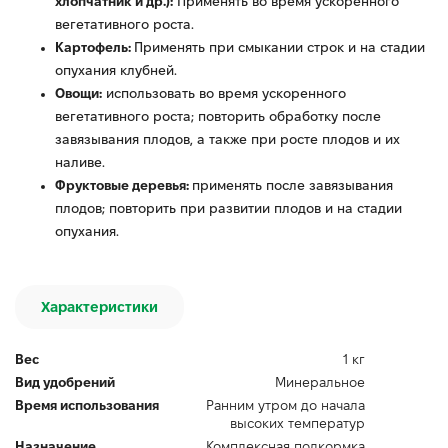
хлопчатник и др.):
Применять во время ускоренного
вегетативного роста.
Картофель:
Применять при смыкании строк и на стадии
опухания клубней.
Овощи:
использовать во время ускоренного
вегетативного роста; повторить обработку после
завязывания плодов, а также при росте плодов и их
наливе.
Фруктовые деревья:
применять после завязывания
плодов; повторить при развитии плодов и на стадии
опухания.
Характеристики
Вес
1 кг
Вид удобрений
Минеральное
Время использования
Ранним утром до начала
высоких температур
Назначение
Комплексная подкормка