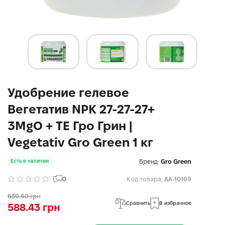
Удобрение гелевое
Вегетатив NPK 27-27-27+
3MgO + TE Гро Грин |
Vegetativ Gro Green 1 кг
Бренд:
Gro Green
Есть в наличии
0
Код товара:
AA-10169
639.60 грн
Сравнить
В избранное
588.43 грн