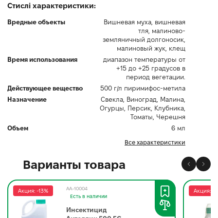
Стислі характеристики:
Вредные объекты
Вишневая муха, вишневая
тля, малиново-
земляничный долгоносик,
малиновый жук, клещ
Время использования
диапазон температуры от
+15 до +25 градусов в
период вегетации.
Действующее вещество
500 г/л пиримифос-метила
Назначение
Свекла, Виноград, Малина,
Огурцы, Персик, Клубника,
Томаты, Черешня
Объем
6 мл
Все характеристики
Варианты товара
AA-10004
Акция: -13%
Акция: -
Есть в наличии
Инсектицид