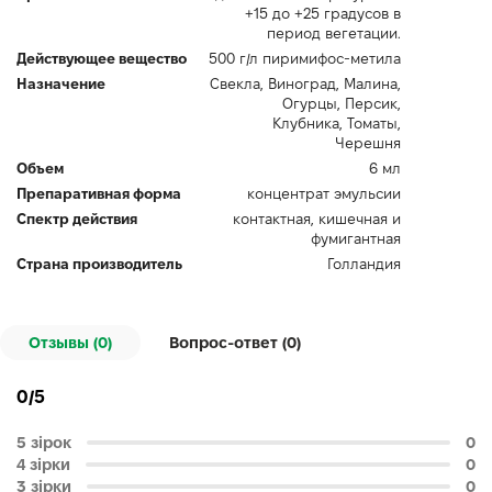
+15 до +25 градусов в
период вегетации.
Действующее вещество
500 г/л пиримифос-метила
Назначение
Свекла, Виноград, Малина,
Огурцы, Персик,
Клубника, Томаты,
Черешня
Объем
6 мл
Препаративная форма
концентрат эмульсии
Спектр действия
контактная, кишечная и
фумигантная
Страна производитель
Голландия
Отзывы (0)
Вопрос-ответ (
0
)
0/5
5 зірок
0
4 зірки
0
3 зірки
0