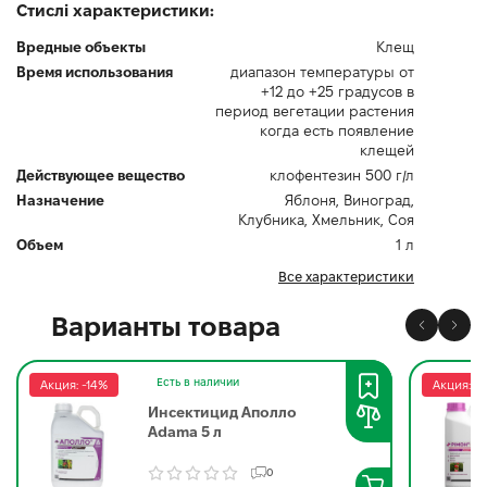
Стислі характеристики:
Вредные объекты
Клещ
Время использования
диапазон температуры от
+12 до +25 градусов в
период вегетации растения
когда есть появление
клещей
Действующее вещество
клофентезин 500 г/л
Назначение
Яблоня, Виноград,
Клубника, Хмельник, Соя
Объем
1 л
Все характеристики
Варианты товара
Есть в наличии
Акция: -14%
Акция: -
Инсектицид Аполло
Adama 5 л
0