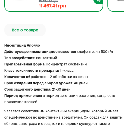
13 334.20 грн
11 467.41 грн
Все о товаре
Инсектицид Аполло
Действующее инсектицидное вещество:
клофентезин 500 г/л
Тип воздействия:
контактный
Препаративная форма:
концентрат суспензии
Класс токсичности препарата:
ІІІ-класс
Количество обработок:
1-2 обработки за сезон
Срок ожидания перед сбором урожая:
40 дней
Срок защитного действия:
21-30 дней
Период применения:
в период вегетации растения, когда есть
появление клещей.
Является селективным контактным акарицидом, который имеет
специфическое воздействие на вредителей. Он создан для защиты
яблонь, винограда и овощных и плодовых культур от такого