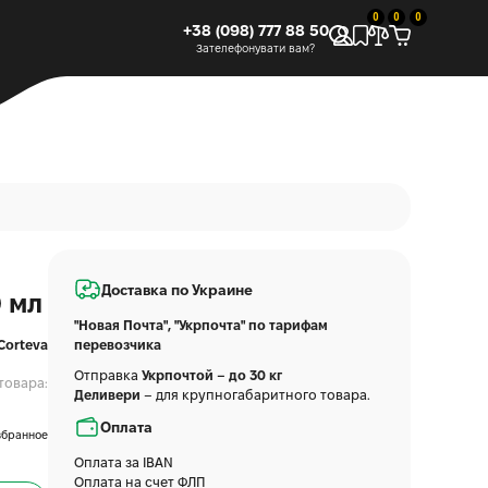
0
0
0
+38 (098) 777 88 50
Зателефонувати вам?
Доставка по Украине
0 мл
"Новая Почта", "Укрпочта" по тарифам
Corteva
перевозчика
Отправка
Укрпочтой – до 30 кг
товара:
Деливери
– для крупногабаритного товара.
Оплата
збранное
Оплата за IBAN
Оплата на счет ФЛП