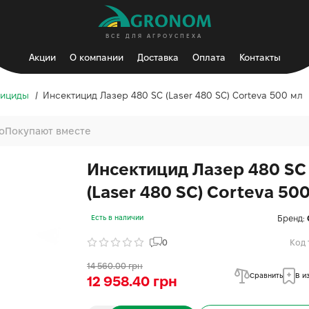
ВСЕ ДЛЯ АГРОУСПЕХА
Акции
О компании
Доставка
Оплата
Контакты
рициды
Инсектицид Лазер 480 SC (Laser 480 SC) Corteva 500 мл
о
Покупают вместе
Инсектицид Лазер 480 SC
(Laser 480 SC) Corteva 50
Бренд:
Есть в наличии
0
Код 
14 560.00 грн
Сравнить
В и
12 958.40 грн