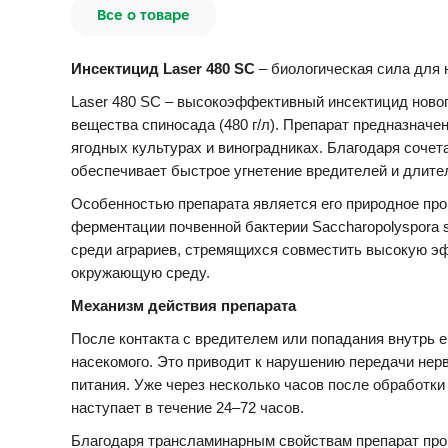
Все о товаре
Инсектицид Laser 480 SC
– биологическая сила для
Laser 480 SC – высокоэффективный инсектицид новог
вещества спиносада (480 г/л). Препарат предназнач
ягодных культурах и виноградниках. Благодаря сочет
обеспечивает быстрое угнетение вредителей и длит
Особенностью препарата является его природное про
ферментации почвенной бактерии Saccharopolyspora 
среди аграриев, стремящихся совместить высокую э
окружающую среду.
Механизм действия препарата
После контакта с вредителем или попадания внутрь 
насекомого. Это приводит к нарушению передачи нер
питания. Уже через несколько часов после обработки
наступает в течение 24–72 часов.
Благодаря трансламинарным свойствам препарат прон