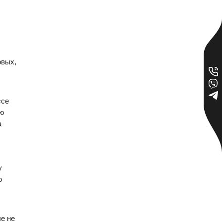
овых,
ссе
ью
а
у
ю
е не