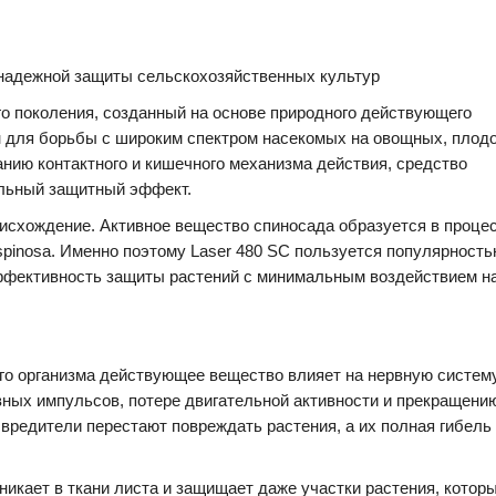
 надежной защиты сельскохозяйственных культур
о поколения, созданный на основе природного действующего
ен для борьбы с широким спектром насекомых на овощных, плод
анию контактного и кишечного механизма действия, средство
ельный защитный эффект.
исхождение. Активное вещество спиносада образуется в проце
spinosa. Именно поэтому Laser 480 SC пользуется популярност
ффективность защиты растений с минимальным воздействием н
его организма действующее вещество влияет на нервную систем
вных импульсов, потере двигательной активности и прекращени
 вредители перестают повреждать растения, а их полная гибель
икает в ткани листа и защищает даже участки растения, которы