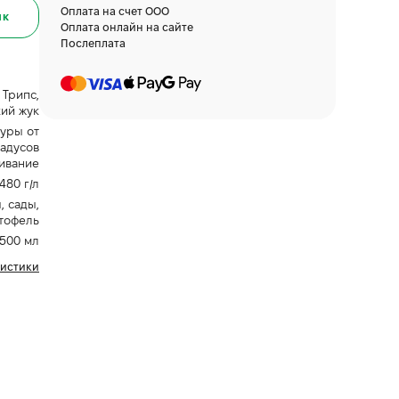
Оплата на счет ООО
ик
Оплата онлайн на сайте
Послеплата
 Трипс,
ий жук
уры от
радусов
ивание
480 г/л
, сады,
тофель
500 мл
ристики