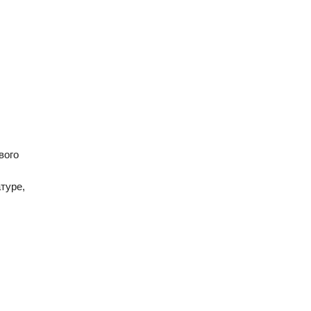
вого
туре,