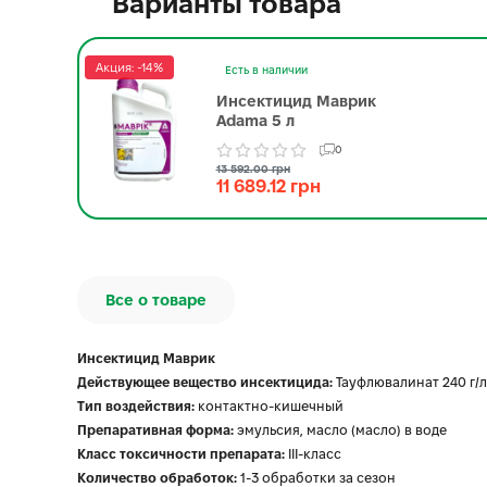
Варианты товара
Акция: -14%
Есть в наличии
Инсектицид Маврик
Adama 5 л
0
13 592.00 грн
11 689.12 грн
Все о товаре
Инсектицид Маврик
Действующее вещество инсектицида:
Тауфлювалинат 240 г/л
Тип воздействия:
контактно-кишечный
Препаративная форма:
эмульсия, масло (масло) в воде
Класс токсичности препарата:
ІІІ-класс
Количество обработок:
1-3 обработки за сезон