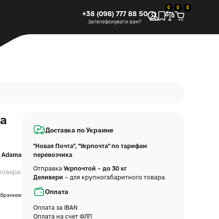
0
0
0
+38 (098) 777 88 50
Зателефонувати вам?
a
Доставка по Украине
"Новая Почта", "Укрпочта" по тарифам
Adama
перевозчика
Отправка
Укрпочтой – до 30 кг
товара:
Деливери
– для крупногабаритного товара.
Оплата
збранное
Оплата за IBAN
Оплата на счет ФЛП