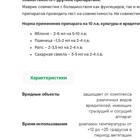
Маврик совместим с большинством как фунгицидов, так и и
препаратов проводить тест на совместимость. Не совместим 
Норма применения препарата на 10 л.в, культуры и вредите
Яблоня – 2-6 мл на 5-10 л.в;
Пшеница –1,5-2 мл на 2-4 л,в;
Рапс – 2-3,5 мл на 2-4 л.в;
Сахарная свекла – 3-5 мл на 2-4 л.в;
Характеристики
Вредные объекты
защищает от комплекса
различных видов
вредителей, имеющих
грызущий и сосущий
аппарат
Время использования
диапазон температуры от
+12 до +25 градусов в
период вегетации