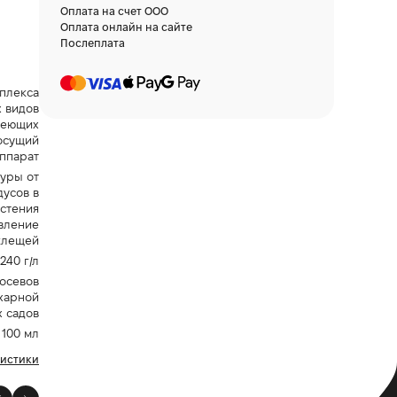
Оплата на счет ООО
Оплата онлайн на сайте
Послеплата
плекса
 видов
меющих
осущий
ппарат
уры от
дусов в
астения
явление
клещей
240 г/л
посевов
харной
х садов
100 мл
ристики