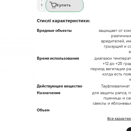
Купить
Стислі характеристики:
Вредные объекты
защищает от ком
различных
вредителей, и
грызущий и с
а
Время использования
диапазон температ
+12 до +25 гра
период вегетации р
когда есть по
Действующее вещество
Тауфлювалинат 
Назначение
для защиты рапса, 
пшеницы и са
свеклы и яблоневы
Объем
Все характе