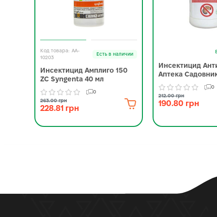
AA-
Есть в наличии
10203
Инсектицид Ант
Инсектицид Амплиго 150
Аптека Садовник
ZC Syngenta 40 мл
0
0
212.00 грн
263.00 грн
190.80 грн
228.81 грн