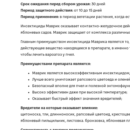
Срок ожидания перед сбором урожая:
30 дней
Период защитного действия:
от 10 до 15 дней
Период применения:
в период вегетации растения, когда е
Инсектициды Маврик оказывает контактно-желудочное дейст
яблоневых садов. Маврик защищает от комплекса различны
Главным преимуществом инсектицида Маврика является то, ч
действующее вещество находящееся в препарате, в именно 
чтобы лечить вароатоз у пчел.
Преимуществами препарата являются:
Маврик является высокоэффективным инсектицидом,
Лучше всего уничтожает рапсового цветоеда и олене
Безопасный вполне для пчел и полезной энтомофаун
Высоко эффективен даже при высокой температуре;
Оказывает быстрый эффект значения вредителей;
Вредители на которые оказывает влияние:
щитоноска, тли, длинноносик, рапсовый цветоид, крестоцве
яблоневый пильцильник, листовка. бронзовка, яблоневая пл
Совместимость с другими препаратами: