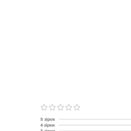
5 зірок
4 зірки