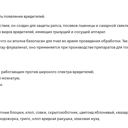
сть появление вредителей.
вие, он создан для защиты рапса, посевов пшеницы и сахарной свекл
х видов вредителей, имеющих грызущий и сосущий аппарат.
то он вполне безопасен для пчел во время проведения обработки. Так
тау-флувалинат, оно применяется при производстве препаратов для то
 работающим против широкого спектра вредителей;
й мохнатую;
ы;
тные блошки, клоп, совки, скрытохоботник, цветоед яблоневый, квазар
одожорка, трипс, клоп вредная ракушка, злаковая муха,