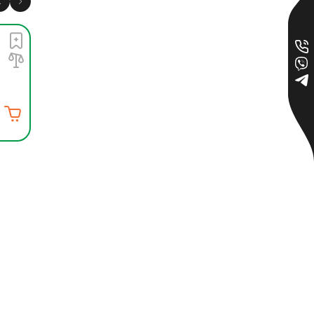
Акция: -14%
Нет в наличии
Инсектицид Маврик
Adama 10 мл
0
57.00 грн
49.02 грн