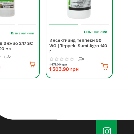
-
Есть в наличии
Есть в наличии
Инсектицид Теппеки 50
Инсе
д Энжио 247 SC
WG | Teppeki Sumi Agro 140
Corte
00 мл
г
0
0
3 245.0
2 88
1 671.00 грн
н
1 503.90 грн