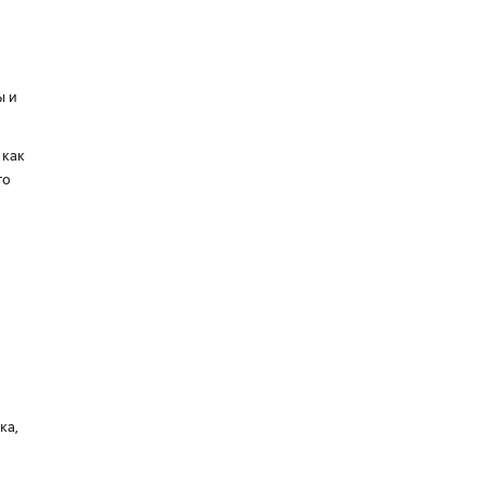
ы и
 как
го
ка,