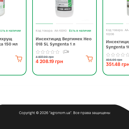
AA
Есть в наличии
AA-10010
Есть в наличии
10206
ихрущ
Инсектицид Вертимек Нео
Инсектици
а 150 мл
018 SL Syngenta 1 л
Syngenta 1
0
4 837.00 грн
404.00 грн
4 208.19 грн
351.48 гр
Copyright © 2026 "agronom.ua". Все права защищены