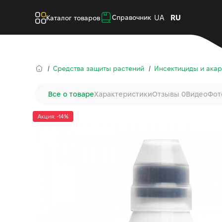
UA
RU
Справочник
Каталог товаров
Средства защиты растений
Инсектициды и ака
Все о товаре
Характеристики
Отзывы 0
Видео
Фот
Акция: -14%