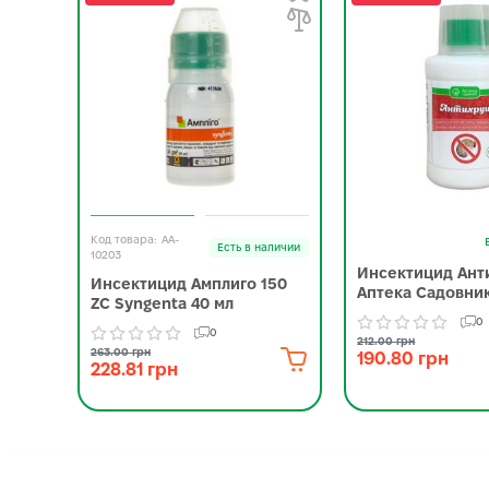
AA-
Есть в наличии
10203
Инсектицид Ант
Инсектицид Амплиго 150
Аптека Садовник
ZC Syngenta 40 мл
0
0
212.00 грн
263.00 грн
190.80 грн
228.81 грн