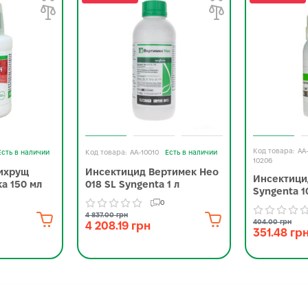
AA
Есть в наличии
AA-10010
Есть в наличии
10206
ихрущ
Инсектицид Вертимек Нео
Инсектици
а 150 мл
018 SL Syngenta 1 л
Syngenta 1
0
4 837.00 грн
404.00 грн
4 208.19 грн
351.48 гр