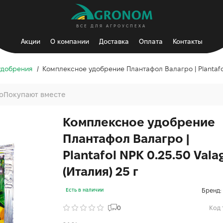
ВСЕ ДЛЯ АГРОУСПЕХА
Акции
О компании
Доставка
Оплата
Контакты
удобрения
Комплексное удобрение Плантафол Валагро | Plantafol 
о
Покупают вместе
Комплексное удобрение
Плантафол Валагро |
Plantafol NPK 0.25.50 Vala
(Италия) 25 г
Бренд:
Есть в наличии
0
Код 