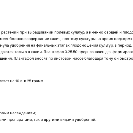
 растений при выращивании полевых культур, а именно овощей и плод
 имеет большое содержание калия, поэтому культуры во время подкормк
ула удобрения на финальных этапах плодоношения культур, в период, 
ждаются только в калии. Плантафол 0.25.50 предназначен для формиров
шения. Плантафол вносят по листовой массе благодаря тому он быстро
ет на 10 л. в 25 грамм.
овым насаждениям;
ми препаратами, так и другими видами удобрений.