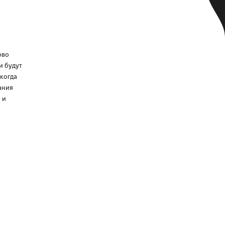
ово
и будут
когда
ания
 и