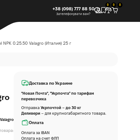
0
0
0
+38 (098) 777 88 50
Зателефонувати вам?
NPK 0.25.50 Valagro (Италия) 25 г
Доставка по Украине
"Новая Почта", "Укрпочта" по тарифам
gro
перевозчика
Отправка
Укрпочтой – до 30 кг
Деливери
– для крупногабаритного товара.
Valagro
Оплата
товара:
Оплата за IBAN
Оплата на счет ФЛП