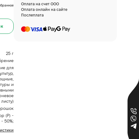
Оплата на счет ООО
збранное
Оплата онлайн на сайте
Послеплата
ик
25 г
брение
ие для
ультур,
ощные,
туры и
ивными
рневое
 листу)
орошок
р (P) -
 - 50%;
ристики