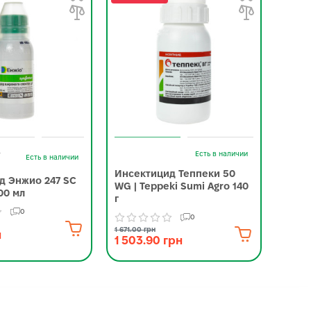
-
Есть в наличии
Есть в наличии
Инсектицид Теппеки 50
Инсе
д Энжио 247 SC
WG | Teppeki Sumi Agro 140
Corte
00 мл
г
0
0
3 245.0
2 88
1 671.00 грн
н
1 503.90 грн