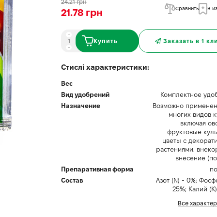
24.21 грн
Сравнить
В и
21.78 грн
Купить
Заказать в 1 кл
Стислі характеристики:
Вес
Вид удобрений
Комплектное удо
Назначение
Возможно применен
многих видов к
включая ов
фруктовые куль
цветы с декорат
растениями. внеко
внесение (по
Препаративная форма
п
Состав
Азот (N) - 0%; Фосфо
25%; Калий (K)
Все характе