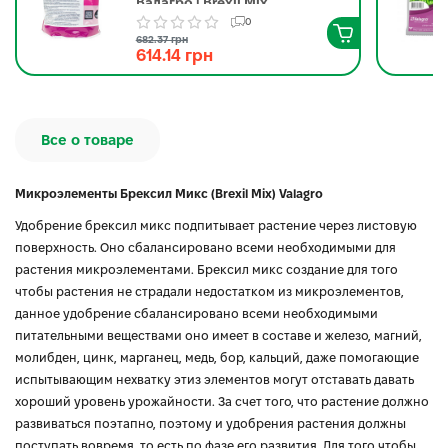
Валагро | Brexil Mix
Valagro 1 кг
0
682.37 грн
614.14 грн
Все о товаре
Микроэлементы Брексил Микс (Brexil Mix) Valagro
Удобрение брексил микс подпитывает растение через листовую
поверхность. Оно сбалансировано всеми необходимыми для
растения микроэлементами. Брексил микс создание для того
чтобы растения не страдали недостатком из микроэлементов,
данное удобрение сбалансировано всеми необходимыми
питательными веществами оно имеет в составе и железо, магний,
молибден, цинк, марганец, медь, бор, кальций, даже помогающие
испытывающим нехватку этиз элементов могут отставать давать
хороший уровень урожайности. За счет того, что растение должно
развиваться поэтапно, поэтому и удобрения растения должны
поступать вовремя, то есть по фазе его развития. Для того чтобы