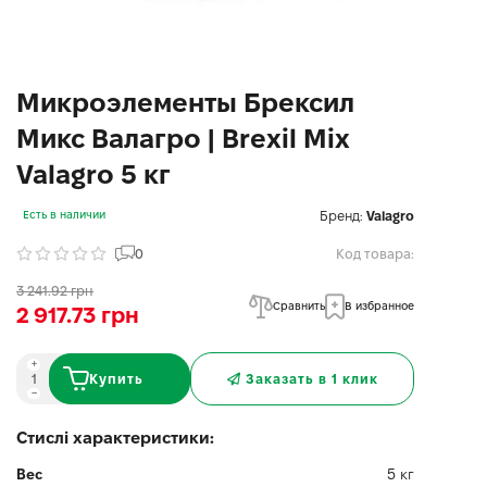
Микроэлементы Брексил
Микс Валагро | Brexil Mix
Valagro 5 кг
Бренд:
Valagro
Есть в наличии
0
Код товара:
3 241.92 грн
Сравнить
В избранное
2 917.73 грн
Купить
Заказать в 1 клик
Стислі характеристики:
Вес
5 кг