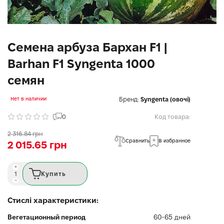
Семена арбуза Бархан F1 |
Barhan F1 Syngenta 1000
семян
Бренд:
Syngenta (овочі)
Нет в наличии
0
Код товара:
2 316.84 грн
Сравнить
В избранное
2 015.65 грн
Купить
Стислі характеристики:
Вегетационный период
60-65 дней