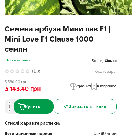
Семена арбуза Мини лав F1 |
Mini Love F1 Clause 1000
семян
Бренд:
Clause
Есть в наличии
0
Код товара:
3 380.00 грн
Сравнить
В избранное
3 143.40 грн
Купить
Заказать в 1 клик
Стислі характеристики:
Вегетационный период
55-60 дней