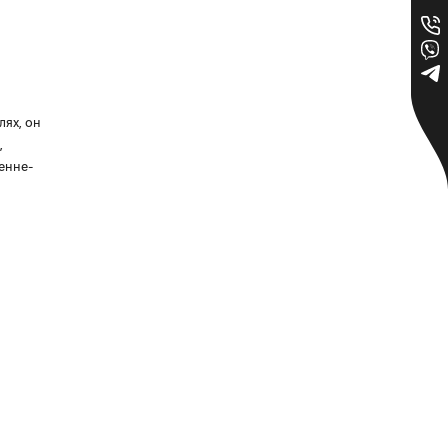
лях, он
,
енне-