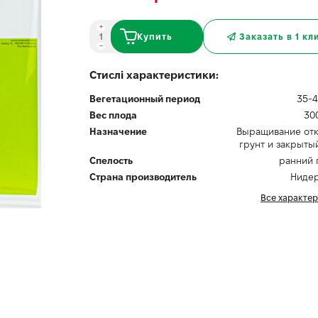
Купить
Заказать в 1 кл
Стислі характеристики:
Вегетационный период
35-4
Вес плода
30
Назначение
Выращивание от
грунт и закрыты
Спелость
ранний 
Страна производитель
Ниде
Все характе