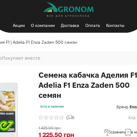
ВСЕ ДЛЯ АГРОУСПЕХА
Акции
О компании
Доставка
Оплата
Контакты
я F1 | Adelia F1 Enza Zaden 500 семян
о
Покупают вместе
Семена кабачка Аделия F1
Adelia F1 Enza Zaden 500
семян
Бренд:
Enz
Есть в наличии
0
Код 
1 425.00 грн
Сравнить
В и
1 225.50 грн