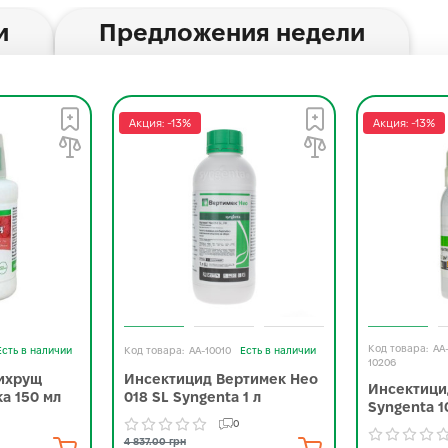
и
Предложения недели
Акция: -13%
Акция: -13%
AA
Есть в наличии
AA-10010
Есть в наличии
10206
ихрущ
Инсектицид Вертимек Нео
Инсектици
а 150 мл
018 SL Syngenta 1 л
Syngenta 1
0
4 837.00 грн