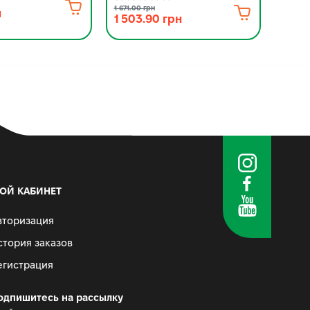
2 88
1 671.00 грн
н
1 503.90 грн
ОЙ КАБИНЕТ
вторизация
стория заказов
егистрация
одпишитесь на рассылку