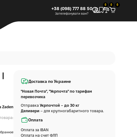
0
0
0
+38 (098) 777 88 50
Зателефонувати вам?
 |
Доставка по Украине
"Новая Почта", "Укрпочта" по тарифам
перевозчика
Отправка
Укрпочтой – до 30 кг
a Zaden
Деливери
– для крупногабаритного товара.
товара:
Оплата
Оплата за IBAN
збранное
Оплата на счет ФЛП