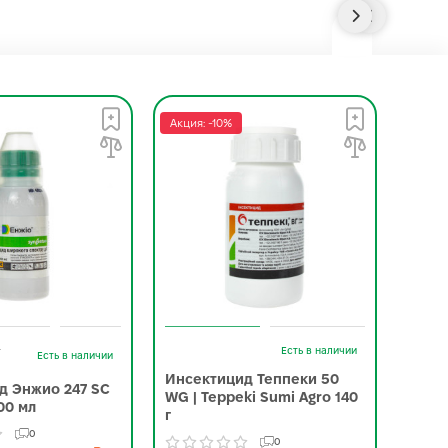
Акция: -10%
Акция:
-
Есть в наличии
Есть в наличии
Инсектицид Теппеки 50
Инсе
д Энжио 247 SC
WG | Teppeki Sumi Agro 140
Corte
00 мл
г
0
0
3 245.0