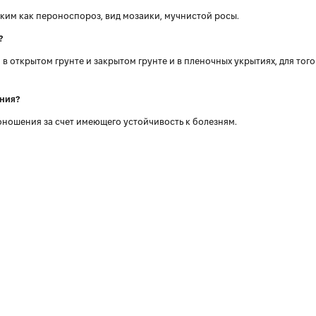
аким как пероноспороз, вид мозаики, мучнистой росы.
?
в открытом грунте и закрытом грунте и в пленочных укрытиях, для тог
ения?
оношения за счет имеющего устойчивость к болезням.