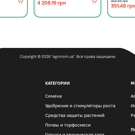
404.00 грн
4 208.19 грн
351.48 гр
Copyright © 2026 "agronom.ua". Все права защищены
КАТЕГОРИИ
М
Семена
А
Удобрения и стимуляторы роста
И
Средства защиты растений
Р
Почвы и торфосмеси
П
Горшки и техническая тара