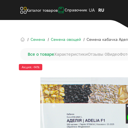
UA
RU
Справочник
Каталог товаров
Семена
Семена овощей
Семена кабачка Адели
Все о товаре
Характеристики
Отзывы 0
Видео
Фот
Акция: -14%