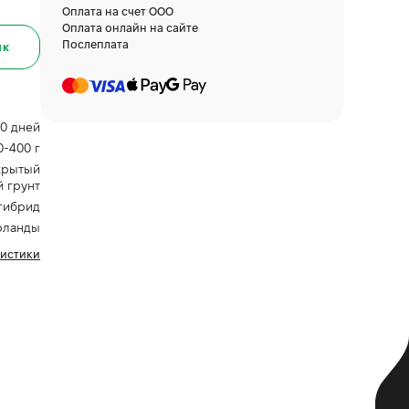
Оплата на счет ООО
Оплата онлайн на сайте
Послеплата
ик
0 дней
0-400 г
крытый
й грунт
гибрид
рланды
ристики