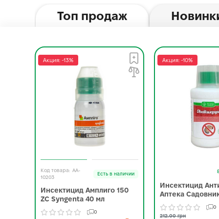
Топ продаж
Новинк
Акция: -13%
Акция: -10%
AA-
Есть в наличии
10203
Инсектицид Ант
Инсектицид Амплиго 150
Аптека Садовник
ZC Syngenta 40 мл
0
0
212.00 грн