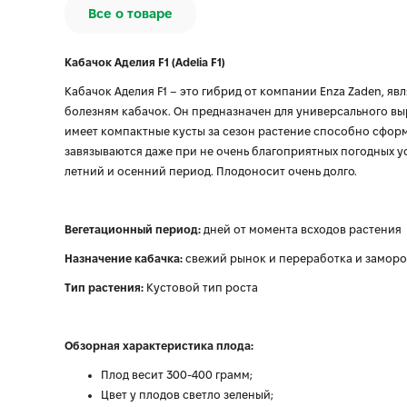
Все о товаре
Кабачок Аделия F1 (Adelia F1)
Кабачок Аделия F1 – это гибрид от компании Enza Zaden, 
болезням кабачок. Он предназначен для универсального выр
имеет компактные кусты за сезон растение способно сформи
завязываются даже при не очень благоприятных погодных 
летний и осенний период. Плодоносит очень долго.
Вегетационный период:
дней от момента всходов растения
Назначение кабачка:
свежий рынок и переработка и заморо
Тип растения:
Кустовой тип роста
Обзорная характеристика плода:
Плод весит 300-400 грамм;
Цвет у плодов светло зеленый;