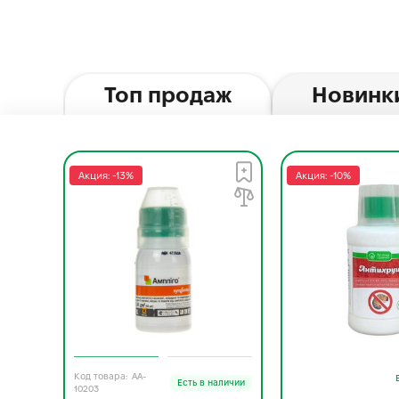
Топ продаж
Новинк
Акция: -13%
Акция: -10%
AA-
Есть в наличии
10203