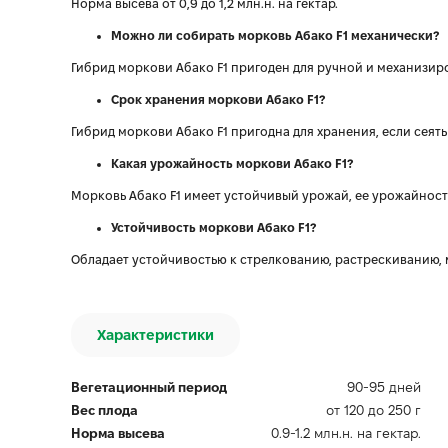
Норма высева от 0,9 до 1,2 млн.н. на гектар.
Можно ли собирать морковь Абако F1 механически?
Гибрид моркови Абако F1 пригоден для ручной и механизир
Срок хранения моркови Абако F1?
Гибрид моркови Абако F1 пригодна для хранения, если сеять
Какая урожайность моркови Абако F1?
Морковь Абако F1 имеет устойчивый урожай, ее урожайность
Устойчивость моркови Абако F1?
Обладает устойчивостью к стрелкованию, растрескиванию, 
Характеристики
Вегетационный период
90-95 дней
Вес плода
от 120 до 250 г
Норма высева
0.9-1.2 млн.н. на гектар.