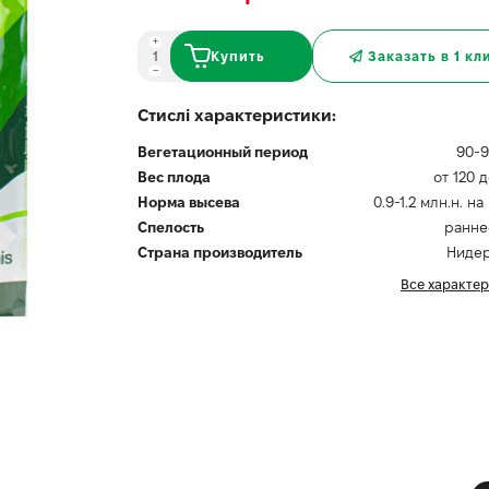
Купить
Заказать в 1 кл
Стислі характеристики:
Вегетационный период
90-9
Вес плода
от 120 д
Норма высева
0.9-1.2 млн.н. на
Спелость
ранне
Страна производитель
Ниде
Все характе