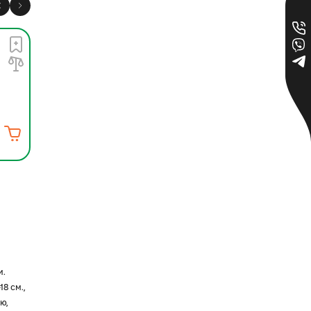
Акция: -14%
Есть в наличии
Семена моркови Абако
F1 | Abaco F1 (фрак. 2.2-
2.4 мм) Seminis 1 000
000 семян
0
65 485.21 грн
56 317.28 грн
и.
8 см.,
ю,