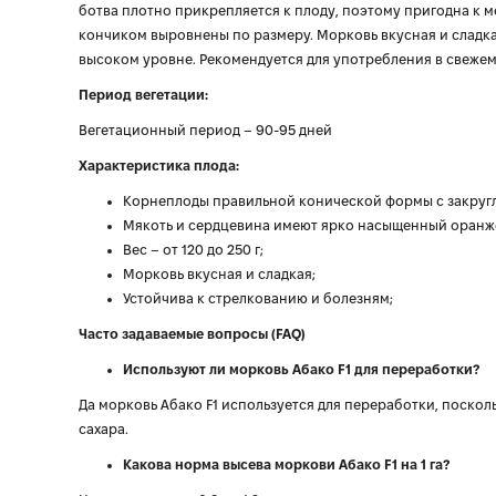
ботва плотно прикрепляется к плоду, поэтому пригодна к 
кончиком выровнены по размеру. Морковь вкусная и сладка
высоком уровне. Рекомендуется для употребления в свежем
Период вегетации:
Вегетационный период – 90-95 дней
Характеристика плода:
Корнеплоды правильной конической формы с закругле
Мякоть и сердцевина имеют ярко насыщенный оранж
Вес – от 120 до 250 г;
Морковь вкусная и сладкая;
Устойчива к стрелкованию и болезням;
Часто задаваемые вопросы (FAQ)
Используют ли морковь Абако F1 для переработки?
Да морковь Абако F1 используется для переработки, поскол
сахара.
Какова норма высева моркови Абако F1 на 1 га?