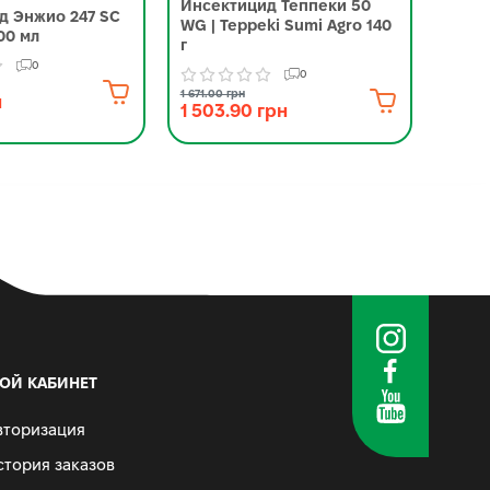
Инсектицид Теппеки 50
Инсе
д Энжио 247 SC
WG | Teppeki Sumi Agro 140
Corte
00 мл
г
0
0
3 245.0
2 88
1 671.00 грн
н
1 503.90 грн
ОЙ КАБИНЕТ
вторизация
стория заказов