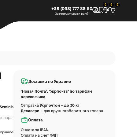
0
0
0
+38 (098) 777 88 50
Зателефонувати вам?
|
Доставка по Украине
"Новая Почта", "Укрпочта" по тарифам
перевозчика
Отправка
Укрпочтой – до 30 кг
Seminis
Деливери
– для крупногабаритного товара.
товара:
Оплата
Оплата за IBAN
збранное
Оплата на счет ФЛП