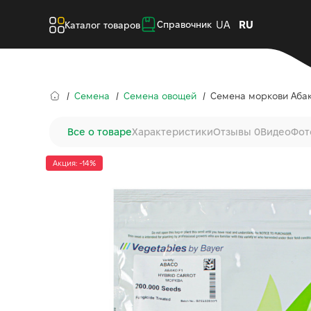
UA
RU
Справочник
Каталог товаров
Семена
Семена овощей
Семена моркови Абако 
Все о товаре
Характеристики
Отзывы 0
Видео
Фот
Акция: -14%