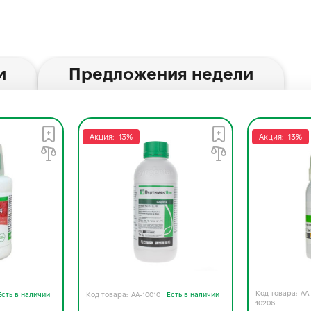
и
Предложения недели
Акция: -13%
Акция: -13%
AA
Есть в наличии
AA-10010
Есть в наличии
10206