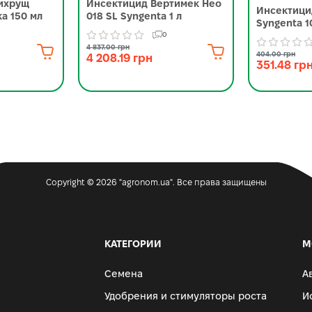
ихрущ
Инсектицид Вертимек Нео
Инсектици
а 150 мл
018 SL Syngenta 1 л
Syngenta 1
0
4 837.00 грн
404.00 грн
4 208.19 грн
351.48 гр
Copyright © 2026 "agronom.ua". Все права защищены
КАТЕГОРИИ
М
Семена
А
Удобрения и стимуляторы роста
И