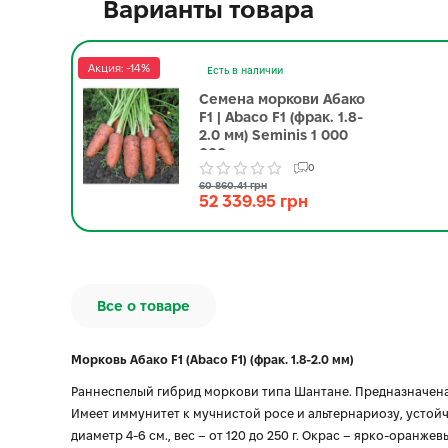
Варианты товара
Акция: -14%
Есть в наличии
Семена моркови Абако
F1 | Abaco F1 (фрак. 1.8-
2.0 мм) Seminis 1 000
000 семян
0
60 860.41 грн
52 339.95 грн
Все о товаре
Морковь Абако F1 (Abaco F1) (фрак. 1.8-2.0 мм)
Раннеспелый гибрид моркови типа Шантане. Предназначена
Имеет иммунитет к мучнистой росе и альтернариозу, устойч
диаметр 4-6 см., вес – от 120 до 250 г. Окрас – ярко-оран