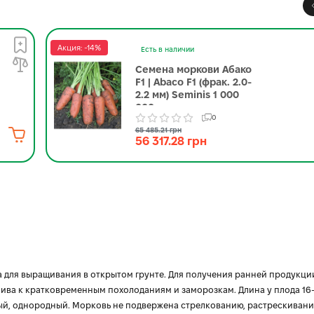
Акция: -14%
Есть в наличии
Семена моркови Абако
F1 | Abaco F1 (фрак. 2.0-
2.2 мм) Seminis 1 000
000 семян
0
65 485.21 грн
56 317.28 грн
 для выращивания в открытом грунте. Для получения ранней продукци
ива к кратковременным похолоданиям и заморозкам. Длина у плода 16-1
жевый, однородный. Морковь не подвержена стрелкованию, растрескивани